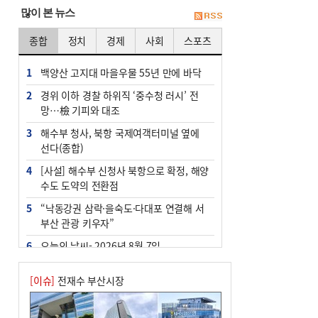
많이 본 뉴스
종합
정치
경제
사회
스포츠
1
백양산 고지대 마을우물 55년 만에 바닥
2
경위 이하 경찰 하위직 ‘중수청 러시’ 전
망…檢 기피와 대조
3
해수부 청사, 북항 국제여객터미널 옆에
선다(종합)
4
[사설] 해수부 신청사 북항으로 확정, 해양
수도 도약의 전환점
5
“낙동강권 삼락·을숙도·다대포 연결해 서
부산 관광 키우자”
6
오늘의 날씨- 2026년 8월 7일
7
부울경 주말부터 비소식…‘극한 폭염’ 한
[이슈]
전재수 부산시장
풀 꺾일 듯
8
피란마을 67년 역사인데…전교생 24명 아