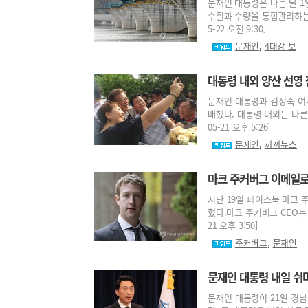
문재인 대통령은 다음 달 1
수질과 수량을 통합관리하는 
5-22 오전 9:30]
,
문재인
4대강 보
대통령 내외 양산 선영 
문재인 대통령과 김정숙 여
배했다. 대통령 내외는 다른 
05-21 오후 5:26]
,
문재인
까까뉴스
마크 주커버그 이메일로 
지난 19일 페이스북 마크 
혔다.마크 주커버그 CEO는 
21 오후 3:50]
,
주커버그
문재인
문재인 대통령 내일 쉬며
문재인 대통령이 21일 경