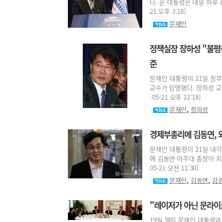
다. 문 대통령은 내일 하루 
21 오후 3:18]
문재인
정책실장 장하성 "불평등
준
문재인 대통령이 21일 정
교수가 임명됐다. 장하성 교
-05-21 오후 12:18]
,
문재인
장하성
경제부총리에 김동연, 
문재인 대통령이 21일 내
에 김동연 아주대 총장이 지명
05-21 오전 11:30]
,
,
문재인
김동연
강
"레이저가 아닌 문라이트
19일 열린 문재인 대통령