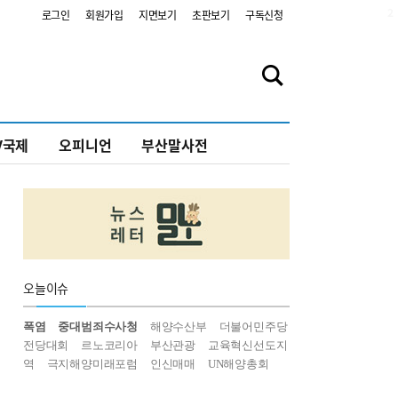
2
로그인
회원가입
지면보기
초판보기
구독신청
V국제
오피니언
부산말사전
오늘
이슈
폭염
중대범죄수사청
해양수산부
더불어민주당
전당대회
르노코리아
부산관광
교육혁신선도지
역
극지해양미래포럼
인신매매
UN해양총회