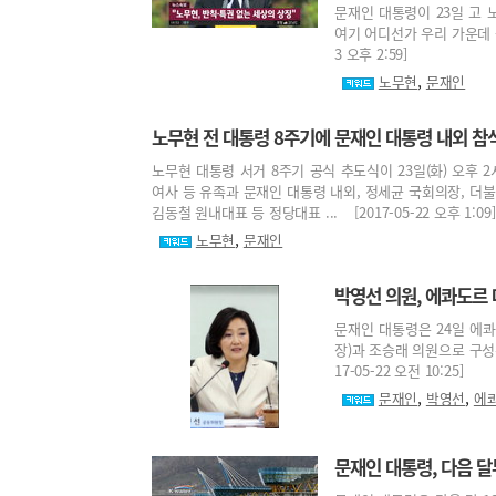
문재인 대통령이 23일 고 
여기 어디선가 우리 가운데 숨
3 오후 2:59]
,
노무현
문재인
노무현 전 대통령 8주기에 문재인 대통령 내외 참석.
노무현 대통령 서거 8주기 공식 추도식이 23일(화) 오후
여사 등 유족과 문재인 대통령 내외, 정세균 국회의장, 더
김동철 원내대표 등 정당대표 ... [2017-05-22 오후 1:09]
,
노무현
문재인
박영선 의원, 에콰도르
문재인 대통령은 24일 에
장)과 조승래 의원으로 구성
17-05-22 오전 10:25]
,
,
문재인
박영선
에
문재인 대통령, 다음 달