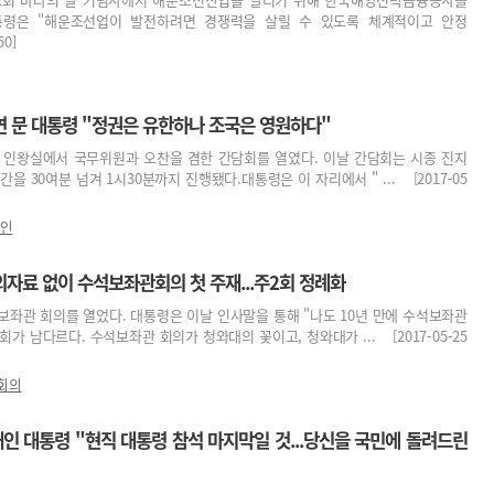
통령은 "해운조선업이 발전하려면 경쟁력을 살릴 수 있도록 체계적이고 안정
50]
연 문 대통령 "정권은 유한하나 조국은 영원하다"
관 인왕실에서 국무위원과 오찬을 겸한 간담회를 열였다. 이날 간담회는 시종 진지
을 30여분 넘겨 1시30분까지 진행됐다.대통령은 이 자리에서 " ... [2017-05
인
자료 없이 수석보좌관회의 첫 주재...주2회 정례화
보좌관 회의를 열었다. 대통령은 이날 인사말을 통해 "나도 10년 만에 수석보좌관
가 남다르다. 수석보좌관 회의가 청와대의 꽃이고, 청와대가 ... [2017-05-25
회의
인 대통령 "현직 대통령 참석 마지막일 것...당신을 국민에 돌려드린