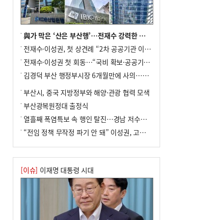
미초 통폐합 기로
9
외국인 선원 ‘인신매매 경유지’ 된 부산…
우려가 현실로
與가 막은 ‘산은 부산행’…전재수 강력한 의지 표명 없인 공염불
10
교육혁신선도지 공모 코앞인데…구·군 난
전재수·이성권, 첫 상견례 “2차 공공기관 이전 초당 협력”(종합)
색에 교육청 ‘쩔쩔’
전재수·이성권 첫 회동…“국비 확보·공공기관 이전 협력”
김경덕 부산 행정부시장 6개월만에 사의…후임 인선 촉각
부산시, 중국 지방정부와 해양·관광 협력 모색
부산광복원정대 출정식
열흘째 폭염특보 속 행인 탈진…경남 저수율 평년의 절반
“전임 정책 무작정 파기 안 돼” 이성권, 고강도 ‘전재수 견제’ 예고
[이슈]
이재명 대통령 시대