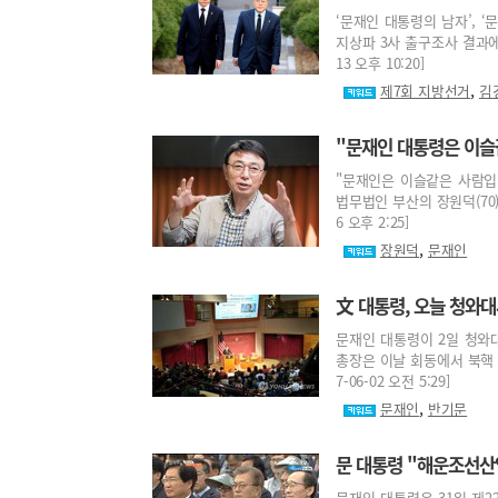
‘문재인 대통령의 남자’, 
지상파 3사 출구조사 결과에 
13 오후 10:20]
,
제7회 지방선거
김
"문재인 대통령은 이슬
"문재인은 이슬같은 사람입
법무법인 부산의 장원덕(70)
6 오후 2:25]
,
장원덕
문재인
文 대통령, 오늘 청와
문재인 대통령이 2일 청와
총장은 이날 회동에서 북핵 
7-06-02 오전 5:29]
,
문재인
반기문
문 대통령 "해운조선산
문재인 대통령은 31일 제