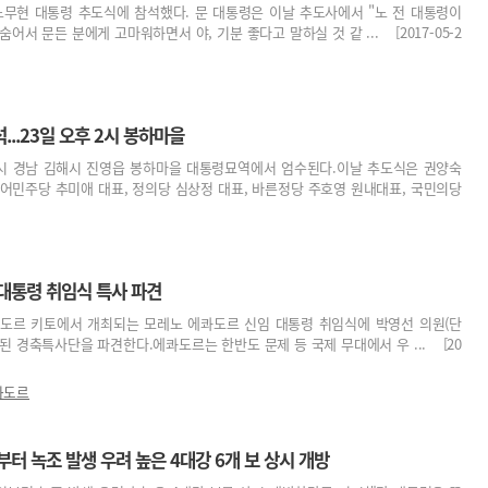
노무현 대통령 추도식에 참석했다. 문 대통령은 이날 추도사에서 "노 전 대통령이
어서 문든 분에게 고마워하면서 야, 기분 좋다고 말하실 것 같 ... [2017-05-2
..23일 오후 2시 봉하마을
 2시 경남 김해시 진영읍 봉하마을 대통령묘역에서 엄수된다.이날 추도식은 권양숙
불어민주당 추미애 대표, 정의당 심상정 대표, 바른정당 주호영 원내대표, 국민의당
 대통령 취임식 특사 파견
콰도르 키토에서 개최되는 모레노 에콰도르 신임 대통령 취임식에 박영선 의원(단
된 경축특사단을 파견한다.에콰도르는 한반도 문제 등 국제 무대에서 우 ... [20
콰도르
부터 녹조 발생 우려 높은 4대강 6개 보 상시 개방