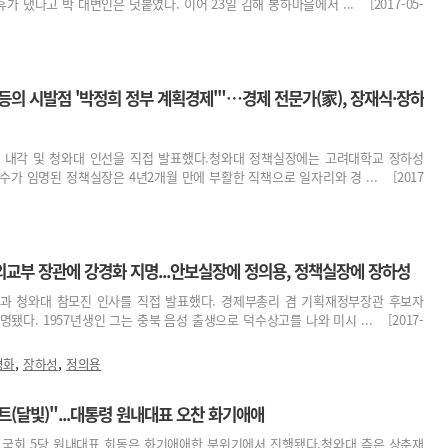
휴가 냈다고 박 대변인은 덧붙였다. 이어 23일 김해 봉하마을에서 ... [2017-05-
의 시발점 '박정희 정부 계획경제'"…경제 전문가(家), 장재식·장하
부 내각 및 청와대 인선을 직접 발표했다.청와대 정책실장에는 고려대학교 장하성
수가 임명된 정책실장은 4년2개월 만에 부활한 직책으로 일자리와 경 ... [2017
외교부 장관에 강경화 지명...안보실장에 정의용, 정책실장에 장하성
각과 청와대 참모진 인사를 직접 발표했다. 경제부총리 겸 기획재정부장관 후보자
됐다. 1957년생인 그는 충북 음성 출생으로 덕수상고를 나와 미시 ... [2017-
,
,
경화
장하성
정의용
(달빛)"...대통령 원내대표 오찬 화기애애
과 국회 5당 원내대표 회동은 화기애애한 분위기에서 진행됐다.청와대 측은 상춘재