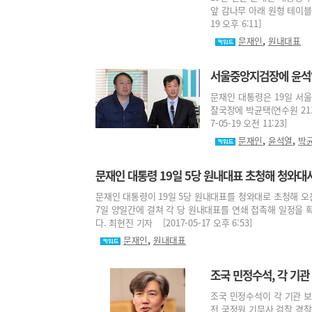
앞 감나무 아래 원형 테이블을
19 오후 6:11]
,
문재인
원내대표
서울중앙지검장에 윤석열
문재인 대통령은 19일 서
찰국장에 박균택(연수원 21
7-05-19 오전 11:23]
,
,
문재인
윤석열
박
문재인 대통령 19일 5당 원내대표 초청해 청와대
문재인 대통령이 19일 5당 원내대표를 청와대로 초청해 오
7일 양일간에 걸쳐 각 당 원내대표를 연쇄 접촉해 일정을 
다. 최현진 기자 [2017-05-17 오후 6:53]
,
문재인
원내대표
조국 민정수석, 각 기
조국 민정수석이 각 기관 보
전 국정원 기무사 검찰 경찰