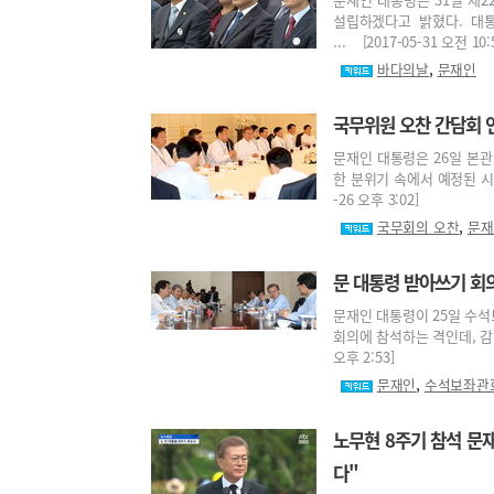
설립하겠다고 밝혔다. 대
... [2017-05-31 오전 10:
,
바다의날
문재인
국무위원 오찬 간담회 
문재인 대통령은 26일 본
한 분위기 속에서 예정된 시간
-26 오후 3:02]
,
국무회의 오찬
문재
문 대통령 받아쓰기 회의
문재인 대통령이 25일 수석
회의에 참석하는 격인데, 감회
오후 2:53]
,
문재인
수석보좌관
노무현 8주기 참석 문재
다"