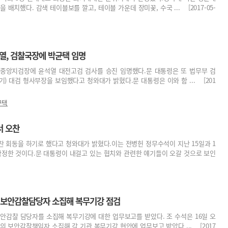
 배치했다. 감색 테이블보를 깔고, 테이블 가운데 장미꽃, 수국 ... [2017-05-
, 검찰국장에 박균택 임명
울중앙지검장에 윤석열 대전고검 검사를 승진 임명했다.문 대통령은 또 법무부 검
기) 대검 형사부장을 보임했다고 청와대가 밝혔다.문 대통령은 이와 함 ... [201
균택
서 오찬
찬 회동을 하기로 했다고 청와대가 밝혔다.이는 전병헌 정무수석이 지난 15일과 1
확정한 것이다.문 대통령이 내걸고 있는 협치와 관련한 얘기들이 오갈 것으로 보인
관 보안감찰담당자 소집해 복무기강 점검
안감찰 담당자를 소집해 복무기강에 대한 업무보고를 받았다. 조 수석은 16일 오
의 보안감찰책임자 소집해 각 기관 복무기강 현안에 업무보고 받았다 ... [2017