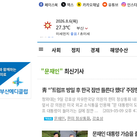
페이스북
엑스
카카오채널
유튜브
인스
사회
정치
경제
해양수산
"문재인"
최신기사
靑 “'트럼프 방일 후 한국 잠깐 들른다 했다' 주
청와대는 9일 강효상 자유한국당 의원의 한미 정상통화 내용
앞서 강 의원은 미국 외교 소식통을 인용해 “문 대통령이 
프 대통령이 돌아가는 길에 잠깐 ... [2019-05-09 오후 4:3
,
,
문재인
한미 정상통화
강효상
문재인 대통령 가슴을 