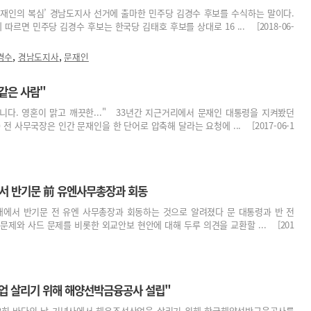
‘문재인의 복심’ 경남도지사 선거에 출마한 민주당 김경수 후보를 수식하는 말이다.
따르면 민주당 김경수 후보는 한국당 김태호 후보를 상대로 16 ... [2018-06-
,
,
경수
경남도지사
문재인
같은 사람"
니다. 영혼이 맑고 깨끗한..." 33년간 지근거리에서 문재인 대통령을 지켜봤던
 전 사무국장은 인간 문재인을 한 단어로 압축해 달라는 요청에 ... [2017-06-1
대서 반기문 前 유엔사무총장과 회동
대에서 반기문 전 유엔 사무총장과 회동하는 것으로 알려졌다 문 대통령과 반 전
문제와 사드 문제를 비롯한 외교안보 현안에 대해 두루 의견을 교환할 ... [201
업 살리기 위해 해양선박금융공사 설립"
22회 바다의 날 기념사에서 해운조선산업을 살리기 위해 한국해양선박금융공사를