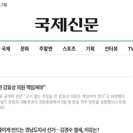
타그램
국제
문화
주말엔
스포츠
기획
인터뷰
T
장한 강효상 의원 책임져야”
 공개와 관련 “근거 없는 주장을 한 강효상 의원은 책임져야 한다”고 비판했다.
도널드 트럼프 대통령과의 전화통화에서 5월 말 방일 직후 방한을 요청했으나 트럼
2]
졸이게 만드는 경남도지사 선거…김경수 열세, 이유는?