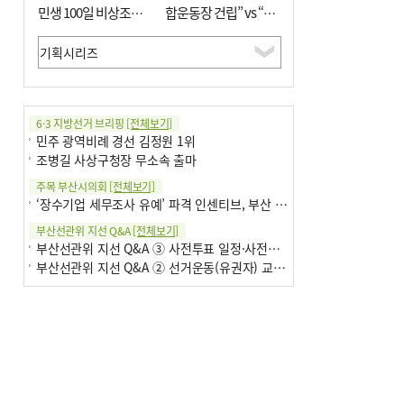
민생 100일 비상조치
합운동장 건립” vs “출
면밀 심사
근 공공버스 도입”
6·3 지방선거 브리핑
[전체보기]
민주 광역비례 경선 김정원 1위
조병길 사상구청장 무소속 출마
주목 부산시의회
[전체보기]
‘장수기업 세무조사 유예’ 파격 인센티브, 부산 유출 막을까
부산선관위 지선 Q&A
[전체보기]
부산선관위 지선 Q&A ③ 사전투표 일정·사전투표함 보관
부산선관위 지선 Q&A ② 선거운동(유권자) 교육감투표용지