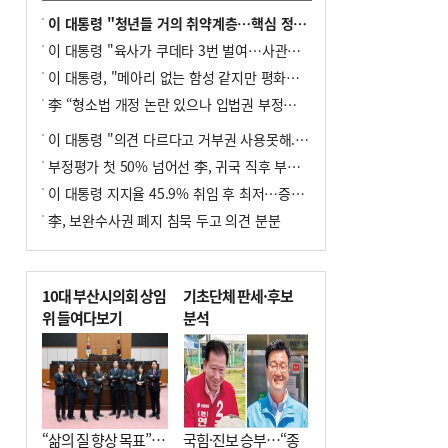
이 대통령 "청년들 거의 취약계층…핵심 정책 재편""
이 대통령 "육사가 쿠데타 3번 벌여…사관학교 통합 신속히 추진"
이 대통령, "메아리 없는 함성 같지만 평화공존책 계속해야"
李 “형소법 개정 논란 있으나 입법권 부정할 만큼은 아냐”(종합)
이 대통령 "의견 다르다고 거부권 사용못해.. 입법권 부정할 상황이라 보기 어려워"
부정평가 첫 50% 넘어선 李, 귀국 직후 부동산·증시 점검(종합)
이 대통령 지지율 45.9% 취임 후 최저…증시 폭락·연임 개헌 논란 영향
李, 보완수사권 폐지 침묵 두고 의견 분분
10대 부산시의회 상임
기초단체 판세·후보
위 들여다보기
분석
“삶의 질 향상 목표”…
국힘·진보 승부…“종