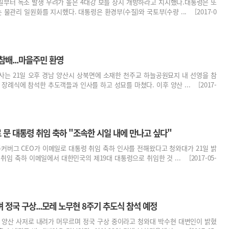
일부터 녹조 발생 우려가 높은 4대강 보를 상시 개방하라고 지시했다.대통령은 또
물관리 일원화를 지시했다. 대통령은 환경부(수질)와 국토부(수량 ... [2017-0
참배...마을주민 환영
사는 21일 오후 경남 양산시 상북면에 소재한 천주교 하늘공원묘지 내 선영을 참
장례식에 참석한 추도객들과 인사를 하고 성묘를 마쳤다. 이후 양산 ... [2017-
문 대통령 취임 축하 "조속한 시일 내에 만나고 싶다"
주커버그 CEO가 이메일로 대통령 취임 축하 인사를 전해왔다고 청와대가 21일 밝
취임 축하 이메일에서 대한민국의 제19대 대통령으로 취임한 것 ... [2017-05-
 정국 구상...모레 노무현 8주기 추도식 참석 예정
남 양산 사저로 내려가 머무르며 정국 구상 중이라고 청와대 박수현 대변인이 밝혔