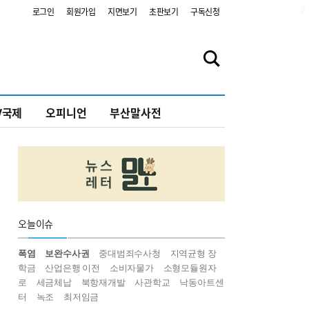
2
로그인
회원가입
지면보기
초판보기
구독신청
V국제
오피니언
부산말사전
오늘
이슈
폭염
보완수사권
중대범죄수사청
지역균형 장
학금
산업은행 이전
소비자물가
소형모듈원자
로
세금체납
북항재개발
사관학교
낙동아트센
터
녹조
최저임금