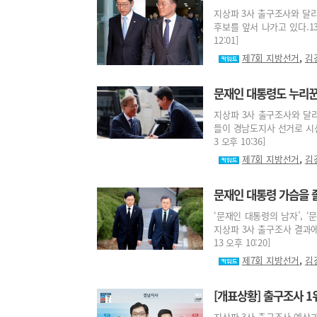
지상파 3사 출구조사와 달
후보를 앞서 나가고 있다.13일
12:01]
,
제7회 지방선거
김
문재인 대통령도 누리
지상파 3사 출구조사와 달리
들이 경남도지사 선거로 시선을
3 오후 10:36]
,
제7회 지방선거
김
문재인 대통령 가슴을 
‘문재인 대통령의 남자’, 
지상파 3사 출구조사 결과에 
13 오후 10:20]
,
제7회 지방선거
김
[개표상황] 출구조사 
지상파 3사 출구조사 예상