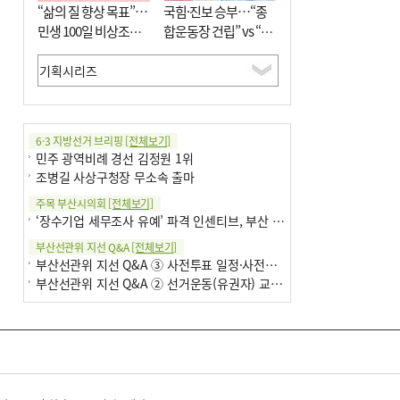
“삶의 질 향상 목표”…
국힘·진보 승부…“종
민생 100일 비상조치
합운동장 건립” vs “출
면밀 심사
근 공공버스 도입”
6·3 지방선거 브리핑
[전체보기]
민주 광역비례 경선 김정원 1위
조병길 사상구청장 무소속 출마
주목 부산시의회
[전체보기]
‘장수기업 세무조사 유예’ 파격 인센티브, 부산 유출 막을까
부산선관위 지선 Q&A
[전체보기]
부산선관위 지선 Q&A ③ 사전투표 일정·사전투표함 보관
부산선관위 지선 Q&A ② 선거운동(유권자) 교육감투표용지