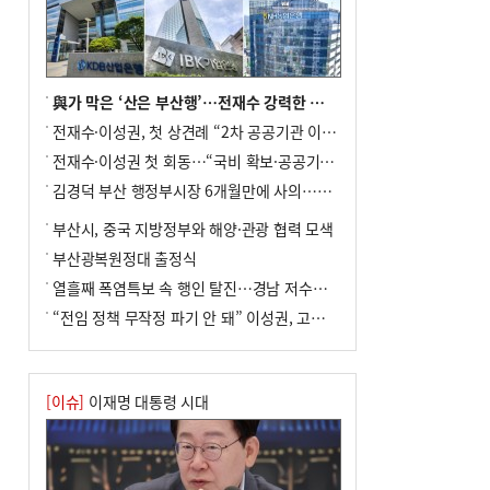
8
통영시민 추석 전 35만 원 받는다
9
부산 철강공장 50대 노동자 추락사
10
국힘 부산시당, ‘정이한 조력’ 시의원 윤리
與가 막은 ‘산은 부산행’…전재수 강력한 의지 표명 없인 공염불
위에…‘한동훈 지지’도 신고접수
전재수·이성권, 첫 상견례 “2차 공공기관 이전 초당 협력”(종합)
전재수·이성권 첫 회동…“국비 확보·공공기관 이전 협력”
김경덕 부산 행정부시장 6개월만에 사의…후임 인선 촉각
부산시, 중국 지방정부와 해양·관광 협력 모색
부산광복원정대 출정식
열흘째 폭염특보 속 행인 탈진…경남 저수율 평년의 절반
“전임 정책 무작정 파기 안 돼” 이성권, 고강도 ‘전재수 견제’ 예고
[이슈]
이재명 대통령 시대