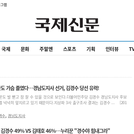
타그램
국제
문화
주말엔
스포츠
기획
인터뷰
T
도 가슴 졸였다…경남도지사 선거, 김경수 당선 유력!
꾼도 발 뻗고 잠 잘 수 있을 것으로 보인다.더불어민주당 김경수 경남도지사 후보
 넉넉히 앞지르고 있기 때문이다.지상파 3사 출구조사 결과는 김경수 ... [201
,
경수
경남도지사
 김경수 49% VS 김태호 46%…누리꾼 "경수야 힘내그라"