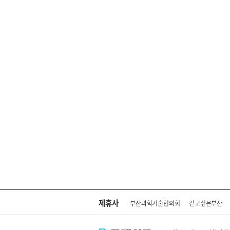
제휴사
부산과학기술협의회
걷고싶은부산