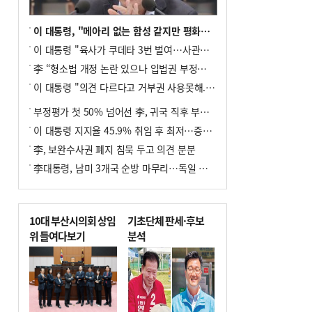
이 대통령, "메아리 없는 함성 같지만 평화공존책 계속해야"
이 대통령 "육사가 쿠데타 3번 벌여…사관학교 통합 신속히 추진"
李 “형소법 개정 논란 있으나 입법권 부정할 만큼은 아냐”(종합)
이 대통령 "의견 다르다고 거부권 사용못해.. 입법권 부정할 상황이라 보기 어려워"
부정평가 첫 50% 넘어선 李, 귀국 직후 부동산·증시 점검(종합)
이 대통령 지지율 45.9% 취임 후 최저…증시 폭락·연임 개헌 논란 영향
李, 보완수사권 폐지 침묵 두고 의견 분분
李대통령, 남미 3개국 순방 마무리…독일 프랑크푸르트 향해 출발
10대 부산시의회 상임
기초단체 판세·후보
위 들여다보기
분석