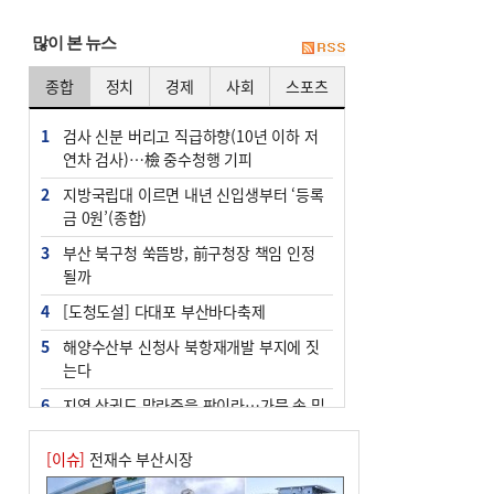
많이 본 뉴스
종합
정치
경제
사회
스포츠
1
검사 신분 버리고 직급하향(10년 이하 저
연차 검사)…檢 중수청행 기피
2
지방국립대 이르면 내년 신입생부터 ‘등록
금 0원’(종합)
3
부산 북구청 쑥뜸방, 前구청장 책임 인정
될까
4
[도청도설] 다대포 부산바다축제
5
해양수산부 신청사 북항재개발 부지에 짓
는다
6
지역 상권도 말라죽을 판이라…가뭄 속 밀
양물축제 강행 논란
[이슈]
전재수 부산시장
7
법원, 단차 논란 북항 복합환승센터 공사
중지 관련 현장검증