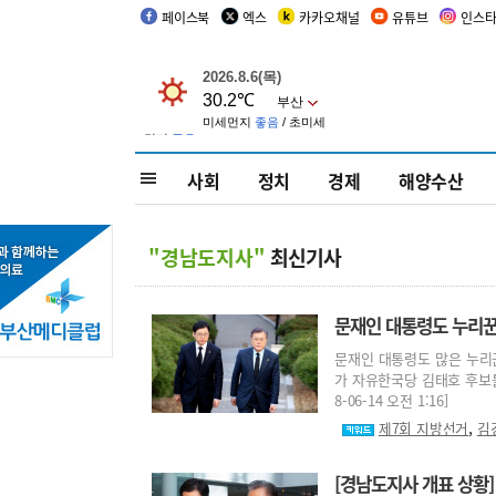
페이스북
엑스
카카오채널
유튜브
인스
사회
정치
경제
해양수산
"경남도지사"
최신기사
문재인 대통령도 누리꾼
문재인 대통령도 많은 누리
가 자유한국당 김태호 후보를
8-06-14 오전 1:16]
,
제7회 지방선거
김
[경남도지사 개표 상황]