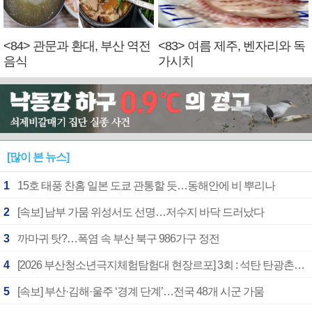
<84> 관문과 환대, 부산 역전
<83> 여름 제주, 벤자리와 독
음식
가시치
[많이 본 뉴스]
1
15호 태풍 찬홈 일본 도쿄 관통할 듯…동해안에 비 뿌리나
2
[속보] 남부 가뭄 위성서도 선명…저수지 바닥 드러났다
3
까마귀 탓?…폭염 속 부산 북구 986가구 정전
4
[2026 부산청소년극지체험탐험대 현장르포] 3회 : 석탄 탄광촌에서 북극 연구의 중심지로
5
[속보] 부산·김해·울주 ‘경계 단계’…전국 48개 시군 가뭄