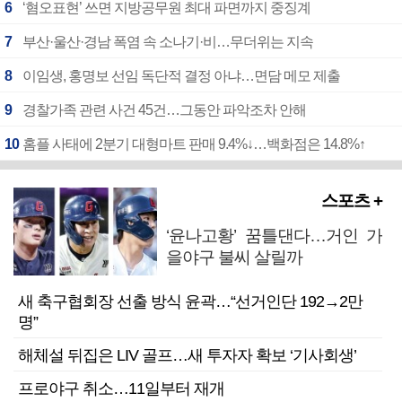
6
‘혐오표현’ 쓰면 지방공무원 최대 파면까지 중징계
7
부산·울산·경남 폭염 속 소나기·비…무더위는 지속
8
이임생, 홍명보 선임 독단적 결정 아냐…면담 메모 제출
9
경찰가족 관련 사건 45건…그동안 파악조차 안해
10
홈플 사태에 2분기 대형마트 판매 9.4%↓…백화점은 14.8%↑
스포츠 +
‘윤나고황’ 꿈틀댄다…거인 가
을야구 불씨 살릴까
새 축구협회장 선출 방식 윤곽…“선거인단 192→2만
명”
해체설 뒤집은 LIV 골프…새 투자자 확보 ‘기사회생’
프로야구 취소…11일부터 재개