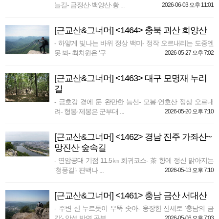
늘길- 금정산·백양산·황 ...
2026-06-03 오후 11:01
[근교산&그너머] <1464> 충북 괴산 희양산
- 하얗게 빛나는 바위 정상 백미- 정작 오르내리는 도중엔
못 봐- 최치원은 ‘구 ...
2026-05-27 오후 7:02
[근교산&그너머] <1463> 대구 모명재 누리
길
- 금호강 곁에 둔 완만한 능선- 모봉·연호산 정상 오르내
려- 형봉·제봉은 군부대 ...
2026-05-20 오후 7:10
[근교산&그너머] <1462> 경남 진주 가좌산~
망진산 숲속길
- 연암공대 기점 11.5㎞ 회귀코스- 茶 향에 정신 맑아지는
‘청풍길’- 편백나 ...
2026-05-13 오후 7:10
[근교산&그너머] <1461> 충남 금산 서대산
- 주변 산 누르듯이 우뚝 솟아- 웅장한 산세로 ‘충남의 금
강’- 악성 박연 공부 ...
2026-05-06 오후 7:03