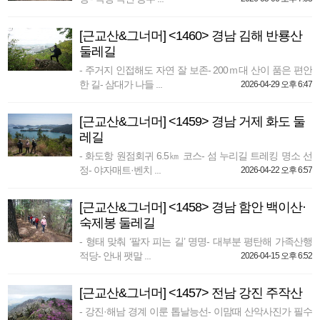
[근교산&그너머] <1460> 경남 김해 반룡산
둘레길
- 주거지 인접해도 자연 잘 보존- 200ｍ대 산이 품은 편안
한 길- 삼대가 나들 ...
2026-04-29 오후 6:47
[근교산&그너머] <1459> 경남 거제 화도 둘
레길
- 화도항 원점회귀 6.5㎞ 코스- 섬 누리길 트레킹 명소 선
정- 야자매트·벤치 ...
2026-04-22 오후 6:57
[근교산&그너머] <1458> 경남 함안 백이산·
숙제봉 둘레길
- 형태 맞춰 ‘팔자 피는 길’ 명명- 대부분 평탄해 가족산행
적당- 안내 팻말 ...
2026-04-15 오후 6:52
[근교산&그너머] <1457> 전남 강진 주작산
- 강진·해남 경계 이룬 톱날능선- 이맘때 산악사진가 필수