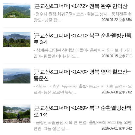
[근교산&그너머] <1472> 전북 완주 만덕산
- 정수사 원점 회귀 7.5㎞ 코스 - 원불교 성지…웅치전투 현
장도 - 넝쿨·잡 ...
2026-07-22 오후 6:54
[근교산&그너머] <1471> 북구 순환웰빙산책
로 3·4
- 상계봉·고당봉 산비탈 에돌아- 홈페이지 안내보다 거리
길어- 힘들면 어디서라도 ...
2026-07-15 오후 7:11
[근교산&그너머] <1470> 경북 영덕 칠보산~
등운산
- 신라시대 창건 유금사서 출발- 동고서저 지형 급경사 오
르막- 능선 오르면 높낮 ...
2026-07-08 오후 7:02
[근교산&그너머] <1469> 북구 순환웰빙산책
로 1·2
- 금정산국립공원 서쪽 면 연결- 출발·도착 오르내림 외엔
편안- 그늘 짙은 길 ...
2026-07-01 오후 6:42