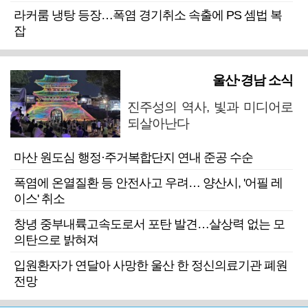
라커룸 냉탕 등장…폭염 경기취소 속출에 PS 셈법 복
잡
울산·경남 소식
진주성의 역사, 빛과 미디어로
되살아난다
마산 원도심 행정·주거복합단지 연내 준공 수순
폭염에 온열질환 등 안전사고 우려… 양산시, '어필 레
이스' 취소
창녕 중부내륙고속도로서 포탄 발견…살상력 없는 모
의탄으로 밝혀져
입원환자가 연달아 사망한 울산 한 정신의료기관 폐원
전망