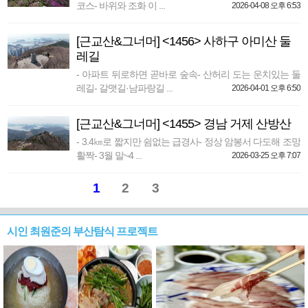
코스- 바위와 조화 이 ...
2026-04-08 오후 6:53
[근교산&그너머] <1456> 사하구 아미산 둘
레길
- 아파트 뒤로하면 곧바로 숲속- 산허리 도는 운치있는 둘
레길- 갈맷길·남파랑길 ...
2026-04-01 오후 6:50
[근교산&그너머] <1455> 경남 거제 산방산
- 3.4㎞로 짧지만 쉼없는 급경사- 정상 암봉서 다도해 조망
활짝- 3월 말~4 ...
2026-03-25 오후 7:07
1
2
3
시인 최원준의 부산탐식 프로젝트