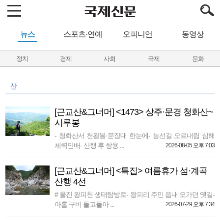
뉴스
스포츠·연예
오피니언
동영상
정치
경제
사회
국제
문화
산
[근교산&그너머] <1473> 상주·문경 청화산~
시루봉
- 청화산서 천왕봉·문장대 한눈에- 능선길 오르내림 심해
체력안배- 산행 후 쌍용 ...
2026-08-05 오후 7:03
[근교산&그너머] <특집> 여름휴가 섬·계곡
산행 4선
# 울진 왕피천 생태탐방로- 왕피리 주민 읍내 오가던 옛길-
아홉 구비 돌고돌아 ...
2026-07-29 오후 7:34