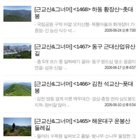
[근교산&그너머] <1468> 하동 황장산~촛대
봉
- 국립공원 구역 바깥 오지산행- 목통마을과 화개장터 기·
종점- 긴 능선 식수 넉 ...
2026-06-24 오후 7:00
[근교산&그너머] <1467> 동구 근대산업유산
길
- 총 5개 코스 중 알짜배기 골라- 동구 원도심 명소 꼼꼼이
연결- 섬유·신발· ...
2026-06-17 오후 6:57
[근교산&그너머] <1466> 김천 석교산~푯대
봉
- 김천·영동 경계 이룬 백두대간- 경상·충청·전라 삼도봉도
지척- 된비알 많아 ...
2026-06-10 오후 6:54
[근교산&그너머] <1465> 해운대구 운봉산
둘레길
- 들머리 수목원 살펴보고 출발- 벚나무·소나무 울창한 그