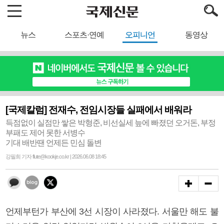
뉴스
스포츠·연예
오피니언
동영상
[국제칼럼] 전재수, 전임시장들 실패에서 배워라
득점없이 실점만 쌓은 박형준, 비선실세 늪에 빠졌던 오거돈, 부정
부패도 제어 못한 서병수
기대 배반땐 언제든 민심 돌변
강필희 기자 flute@kookje.co.kr | 2026.06.08 18:45
언제부턴가 부산에 3선 시장이 사라졌다. 서울만 해도 불