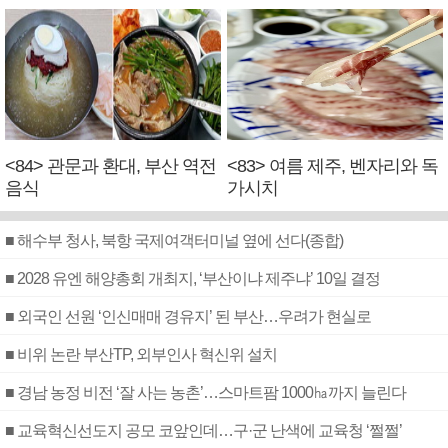
<84> 관문과 환대, 부산 역전
<83> 여름 제주, 벤자리와 독
음식
가시치
■ 해수부 청사, 북항 국제여객터미널 옆에 선다(종합)
■ 2028 유엔 해양총회 개최지, ‘부산이냐 제주냐’ 10일 결정
■ 외국인 선원 ‘인신매매 경유지’ 된 부산…우려가 현실로
■ 비위 논란 부산TP, 외부인사 혁신위 설치
■ 경남 농정 비전 ‘잘 사는 농촌’…스마트팜 1000㏊까지 늘린다
■ 교육혁신선도지 공모 코앞인데…구·군 난색에 교육청 ‘쩔쩔’