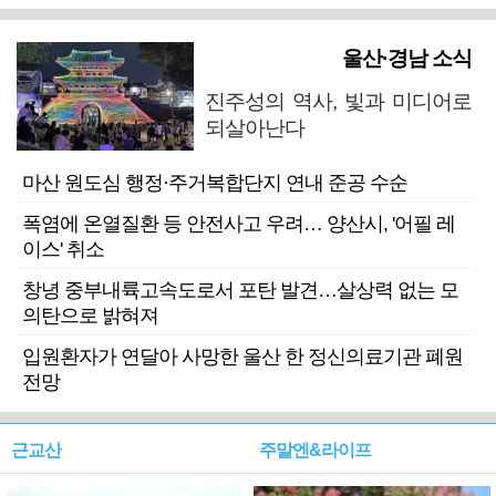
울산·경남 소식
진주성의 역사, 빛과 미디어로
되살아난다
마산 원도심 행정·주거복합단지 연내 준공 수순
폭염에 온열질환 등 안전사고 우려… 양산시, '어필 레
이스' 취소
창녕 중부내륙고속도로서 포탄 발견…살상력 없는 모
의탄으로 밝혀져
입원환자가 연달아 사망한 울산 한 정신의료기관 폐원
전망
근교산
주말엔&라이프