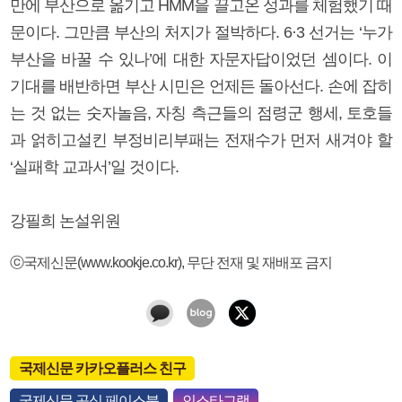
만에 부산으로 옮기고 HMM을 끌고온 성과를 체험했기 때
문이다. 그만큼 부산의 처지가 절박하다. 6·3 선거는 ‘누가
부산을 바꿀 수 있나’에 대한 자문자답이었던 셈이다. 이
기대를 배반하면 부산 시민은 언제든 돌아선다. 손에 잡히
는 것 없는 숫자놀음, 자칭 측근들의 점령군 행세, 토호들
과 얽히고설킨 부정비리부패는 전재수가 먼저 새겨야 할
‘실패학 교과서’일 것이다.
강필희 논설위원
ⓒ국제신문(www.kookje.co.kr), 무단 전재 및 재배포 금지
국제신문 카카오플러스 친구
국제신문 공식 페이스북
인스타그램