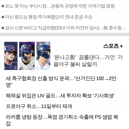
■ 르노 못 타는 부산시장…관용차 규정에 막힌 지역기업 응원
■ 마산 원도심 행정·주거복합단지 연내 준공 수순
■ 검사 신분 버리고 직급하향(10년 이하 저연차 검사)…檢 중수청행 기피
스포츠 +
‘윤나고황’ 꿈틀댄다…거인 가
을야구 불씨 살릴까
새 축구협회장 선출 방식 윤곽…“선거인단 192→2만
명”
해체설 뒤집은 LIV 골프…새 투자자 확보 ‘기사회생’
프로야구 취소…11일부터 재개
라커룸 냉탕 등장…폭염 경기취소 속출에 PS 셈법 복
잡