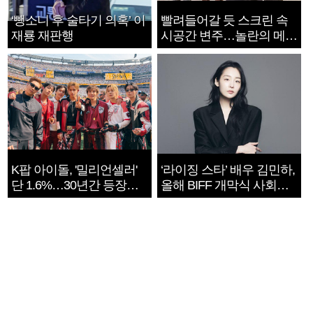
‘뺑소니 후 술타기 의혹’ 이
빨려들어갈 듯 스크린 속
재룡 재판행
시공간 변주…놀란의 메시
지는 ‘전쟁 속죄’
K팝 아이돌, '밀리언셀러'
‘라이징 스타’ 배우 김민하,
단 1.6%…30년간 등장
올해 BIFF 개막식 사회자
1182개팀 전수조사
확정