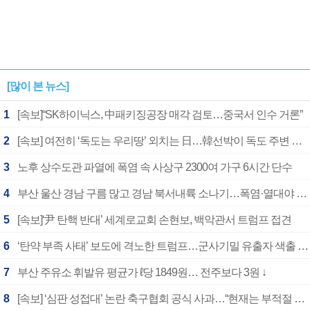
[많이 본 뉴스]
1
[속보]“SK하이닉스, 中패키징공장 매각 검토…중국서 인수 거론”
2
[속보] 여전히 ‘독도는 우리땅’ 외치는 日…韓선박이 독도 주변 해양조사 활동하자 반발
3
노후 상수도관 파열에 폭염 속 사상구 2300여 가구 6시간 단수
4
부산 울산 경남 구름 많고 경남 북서내륙 소나기…폭염·열대야 계속
5
[속보]‘尹 탄핵 반대’ 세계로교회 손현보, 백악관서 트럼프 접견
6
‘탄약 부족 사태’ 보도에 격노한 트럼프…군사기밀 유출자 색출 지시
7
부산 주유소 휘발유 평균가 ℓ당 1849원… 전주보다 3원 ↓
8
[속보] ‘심판 성접대’ 논란 축구협회 공식 사과…“현재는 부적절 행위 없어”