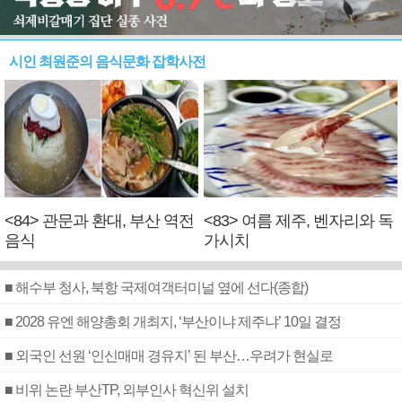
시인 최원준의 음식문화 잡학사전
<84> 관문과 환대, 부산 역전
<83> 여름 제주, 벤자리와 독
음식
가시치
■ 해수부 청사, 북항 국제여객터미널 옆에 선다(종합)
■ 2028 유엔 해양총회 개최지, ‘부산이냐 제주냐’ 10일 결정
■ 외국인 선원 ‘인신매매 경유지’ 된 부산…우려가 현실로
■ 비위 논란 부산TP, 외부인사 혁신위 설치