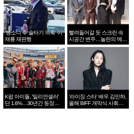
‘뺑소니 후 술타기 의혹’ 이
빨려들어갈 듯 스크린 속
재룡 재판행
시공간 변주…놀란의 메시
지는 ‘전쟁 속죄’
K팝 아이돌, '밀리언셀러'
‘라이징 스타’ 배우 김민하,
단 1.6%…30년간 등장
올해 BIFF 개막식 사회자
1182개팀 전수조사
확정