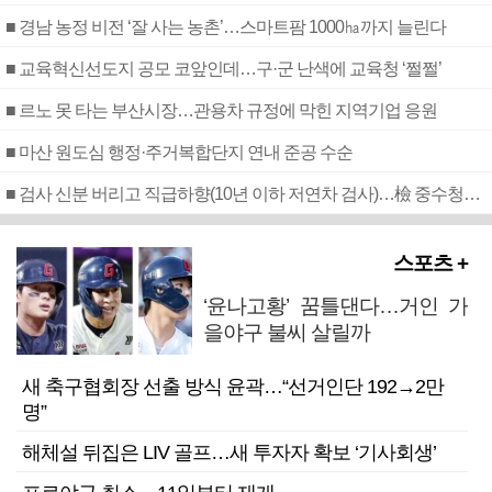
■ 경남 농정 비전 ‘잘 사는 농촌’…스마트팜 1000㏊까지 늘린다
■ 교육혁신선도지 공모 코앞인데…구·군 난색에 교육청 ‘쩔쩔’
■ 르노 못 타는 부산시장…관용차 규정에 막힌 지역기업 응원
■ 마산 원도심 행정·주거복합단지 연내 준공 수순
■ 검사 신분 버리고 직급하향(10년 이하 저연차 검사)…檢 중수청행 기피
스포츠 +
‘윤나고황’ 꿈틀댄다…거인 가
을야구 불씨 살릴까
새 축구협회장 선출 방식 윤곽…“선거인단 192→2만
명”
해체설 뒤집은 LIV 골프…새 투자자 확보 ‘기사회생’