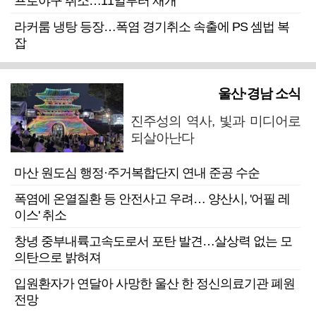
프로야구 취소…11일부터 재개
라커룸 냉탕 등장…폭염 경기취소 속출에 PS 셈법 복
잡
울산·경남 소식
진주성의 역사, 빛과 미디어로
되살아난다
마산 원도심 행정·주거복합단지 연내 준공 수순
폭염에 온열질환 등 안전사고 우려… 양산시, '어필 레
이스' 취소
창녕 중부내륙고속도로서 포탄 발견…살상력 없는 모
의탄으로 밝혀져
입원환자가 연달아 사망한 울산 한 정신의료기관 폐원
전망