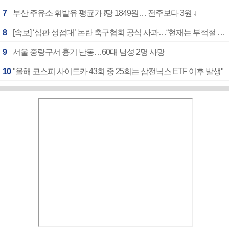
7
부산 주유소 휘발유 평균가 ℓ당 1849원… 전주보다 3원 ↓
8
[속보] ‘심판 성접대’ 논란 축구협회 공식 사과…“현재는 부적절 행위 없어”
9
서울 중랑구서 흉기 난동…60대 남성 2명 사망
10
"올해 코스피 사이드카 43회 중 25회는 삼전닉스 ETF 이후 발생"