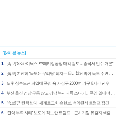
[많이 본 뉴스]
1
[속보]“SK하이닉스, 中패키징공장 매각 검토…중국서 인수 거론”
2
[속보] 여전히 ‘독도는 우리땅’ 외치는 日…韓선박이 독도 주변 해양조사 활동하자 반발
3
노후 상수도관 파열에 폭염 속 사상구 2300여 가구 6시간 단수
4
부산 울산 경남 구름 많고 경남 북서내륙 소나기…폭염·열대야 계속
5
[속보]‘尹 탄핵 반대’ 세계로교회 손현보, 백악관서 트럼프 접견
6
‘탄약 부족 사태’ 보도에 격노한 트럼프…군사기밀 유출자 색출 지시