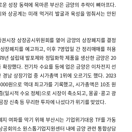
로운 성장 동력에 목마른 부산은 금양의 추락이 뼈아프다.
시와 상공계는 미래 먹거리 발굴과 육성을 멈춰서는 안된
가증권시장 상장공시위원회를 열어 금양의 상장폐지를 결정
 상장폐지를 예고하고, 이후 7영업일 간 정리매매를 허용
978년 설립돼 발포제와 정밀화학 제품을 생산한 금양은 20
 확장했다. 전기차 수요를 등에 업은 금양은 이차전지 선
경남 상장기업 중 시가총액 1위에 오르기도 했다. 2023
만4000원으로 역대 최고가를 기록했고, 시가총액은 10조 원
즘(일시적 수요 정체)으로 시장이 축소되고, 몽골·콩고 광
 공장 신축 등 무리한 투자에 나섰다가 위기를 맞았다.
폐지 여파를 막기 위해 부산시는 기업위기대응 TF를 가동
산상공회의소 원스톱기업지원센터 내에 금양 관련 통합상담