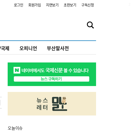
2
로그인
회원가입
지면보기
초판보기
구독신청
V국제
오피니언
부산말사전
오늘
이슈