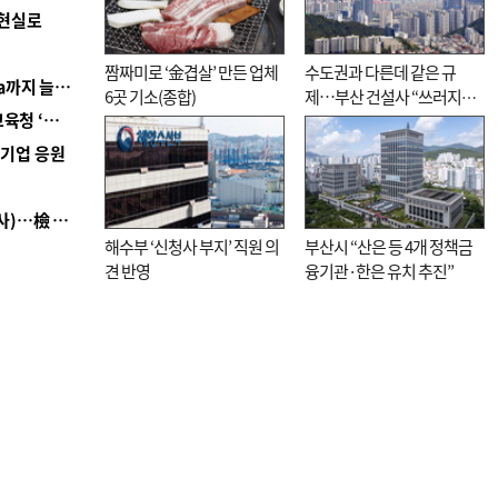
 현실로
짬짜미로 ‘金겹살’ 만든 업체
수도권과 다른데 같은 규
■ 경남 농정 비전 ‘잘 사는 농촌’…스마트팜 1000㏊까지 늘린다
6곳 기소(종합)
제…부산 건설사 “쓰러지기
■ 교육혁신선도지 공모 코앞인데…구·군 난색에 교육청 ‘쩔쩔’
직전”
역기업 응원
■ 검사 신분 버리고 직급하향(10년 이하 저연차 검사)…檢 중수청행 기피
해수부 ‘신청사 부지’ 직원 의
부산시 “산은 등 4개 정책금
견 반영
융기관·한은 유치 추진”