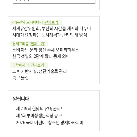
강동진의 도시이야기
[전체보기]
세계유산위원회, 부산의 시간을 세계와 나누다
시대가 요청하는 도시계획과 관리의 새 방식
경제프리즘
[전체보기]
소비 아닌 문화 생산 주체 오페라하우스
한국 갯벌의 2단계 확대 등재 의미
과학에세이
[전체보기]
노후 기반시설, 첨단기술로 관리
축구 물질
국제칼럼
[전체보기]
부정선거
알립니다
선관위와 尹의 ‘0점 답안’
기고
· 제 219회 한낮의 유U; 콘서트
[전체보기]
환자의 희망, 헌혈의 힘
· 제7회 부마항쟁문학상 공모
대학과 지역 ‘연결’이 지역혁신이다
· 2026 국제 어린이·청소년 경제아카데미
기자수첩
[전체보기]
금고 이사장 전횡, 지금도 진행중