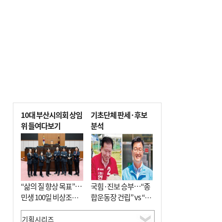
10대 부산시의회 상임
기초단체 판세·후보
위 들여다보기
분석
“삶의 질 향상 목표”…
국힘·진보 승부…“종
민생 100일 비상조치
합운동장 건립” vs “출
면밀 심사
근 공공버스 도입”