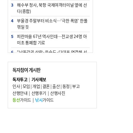
3
해수부 청사, 북항 국제여객터미널 옆에 선
다(종합)
4
부울경 주말부터 비소식…‘극한 폭염’ 한풀
꺾일 듯
5
피란마을 67년 역사인데…전교생 24명 아
미초 통폐합 기로
6
“낙동강권 삼락·을숙도·다대포 연결해 서
부산 관광 키우자”
7
오늘의 날씨- 2026년 8월 7일
독자참여 게시판
8
[사설] 해수부 신청사 북항으로 확정, 해양
독자투고
|
기사제보
수도 도약의 전환점
인사
|
모임
|
개업
|
결혼
|
출산
|
동정
|
부고
9
산행안내
외국인 선원 ‘인신매매 경유지’ 된 부산…
|
산행후기
|
산행사진
우려가 현실로
등산
가이드
|
낚시
가이드
10
르노 못 타는 부산시장…관용차 규정에 막
힌 지역기업 응원