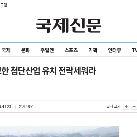
타그램
국제
문화
주말엔
스포츠
기획
인터뷰
T
견고한 첨단산업 유치 전략세워라
9:41:23
| 본지 19면
글자 크기