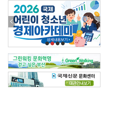
엘리트 자평해온 市 공무원…생중계 회의서 능력 입증을
김준희의 클래식 인사이트
[전체보기]
여름날의 애상, 왈츠
빛나는 꿈의 계절, 4월의 노래
김지윤의 우리음악 이야기
[전체보기]
세종시대 음악이 전해진 이유
영산회상, 불교음악에서 풍류음악으로
뉴스와 현장
[전체보기]
‘800조 투자’ 희비 가른 재생에너지
뜨거워지는 바다, 북쪽으로 열리는 항로
데스크시각
[전체보기]
물은 행정구역 경계를 따라 흐르지 않는다
도청도설
[전체보기]
회피형 대통령
다대포 부산바다축제
독자 투고
[전체보기]
새로운 시작 ‘황혼 이혼’
무료 화장실 깨끗하게 쓰자
메디칼럼
[전체보기]