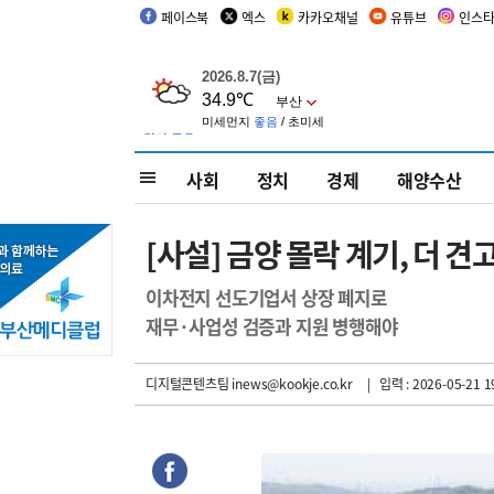
페이스북
엑스
카카오채널
유튜브
인스
사회
정치
경제
해양수산
[사설] 금양 몰락 계기, 더 
이차전지 선도기업서 상장 폐지로
재무·사업성 검증과 지원 병행해야
디지털콘텐츠팀 inews@kookje.co.kr
| 입력 : 2026-05-21 1