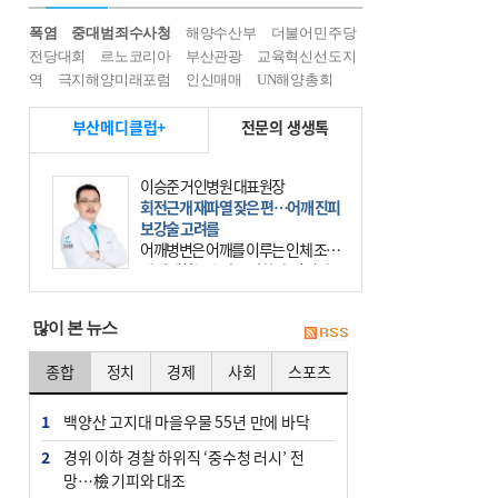
폭염
중대범죄수사청
해양수산부
더불어민주당
전당대회
르노코리아
부산관광
교육혁신선도지
역
극지해양미래포럼
인신매매
UN해양총회
부산메디클럽+
전문의 생생톡
이승준 거인병원 대표원장
회전근개 재파열 잦은 편…어깨 진피
보강술 고려를
어깨병변은 어깨를 이루는 인체 조직
에 발생하는 손상을 말한다. 여기에
는 오십견과 회전근개 증후군, 어깨
의 석회성 힘줄염 등이 있다. 국민건
많이 본 뉴스
강보험에 의하면 어깨병변
종합
정치
경제
사회
스포츠
1
백양산 고지대 마을우물 55년 만에 바닥
2
경위 이하 경찰 하위직 ‘중수청 러시’ 전
망…檢 기피와 대조