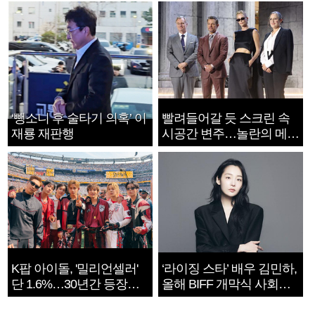
‘뺑소니 후 술타기 의혹’ 이
빨려들어갈 듯 스크린 속
재룡 재판행
시공간 변주…놀란의 메시
지는 ‘전쟁 속죄’
K팝 아이돌, '밀리언셀러'
‘라이징 스타’ 배우 김민하,
단 1.6%…30년간 등장
올해 BIFF 개막식 사회자
1182개팀 전수조사
확정