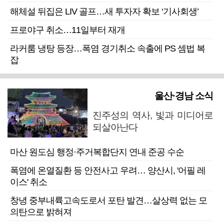
해체설 뒤집은 LIV 골프…새 투자자 확보 ‘기사회생’
프로야구 취소…11일부터 재개
라커룸 냉탕 등장…폭염 경기취소 속출에 PS 셈법 복
잡
울산·경남 소식
진주성의 역사, 빛과 미디어로
되살아난다
마산 원도심 행정·주거복합단지 연내 준공 수순
폭염에 온열질환 등 안전사고 우려… 양산시, '어필 레
이스' 취소
창녕 중부내륙고속도로서 포탄 발견…살상력 없는 모
의탄으로 밝혀져