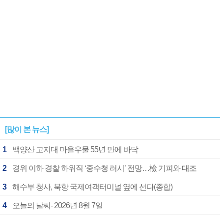
[많이 본 뉴스]
1
백양산 고지대 마을우물 55년 만에 바닥
2
경위 이하 경찰 하위직 ‘중수청 러시’ 전망…檢 기피와 대조
3
해수부 청사, 북항 국제여객터미널 옆에 선다(종합)
4
오늘의 날씨- 2026년 8월 7일