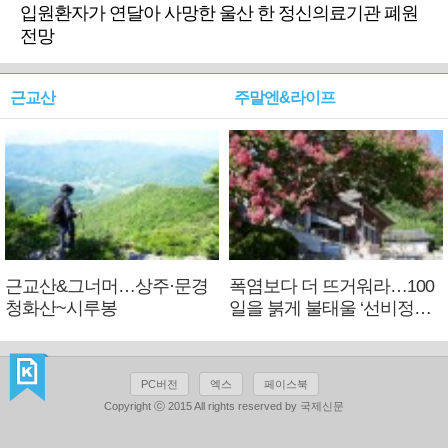
입원환자가 연달아 사망한 울산 한 정신의료기관 폐원
전망
근교산
주말엔&라이프
근교산&그너머…상주·문경
폭염보다 더 뜨거워라…100
청화산~시루봉
일을 붉게 불태울 ‘선비정신’
피었네
PC버전
엑스
페이스북
Copyright ⓒ 2015 All rights reserved by 국제신문