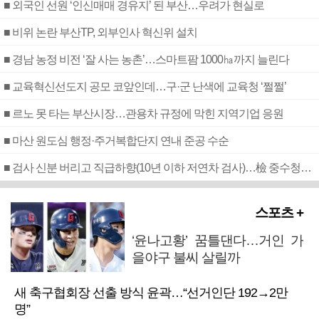
■ 외국인 선원 ‘인신매매 경유지’ 된 부산…우려가 현실로
■ 비위 논란 부산TP, 외부인사 혁신위 설치
■ 경남 농정 비전 ‘잘 사는 농촌’…스마트팜 1000㏊까지 늘린다
■ 교육혁신선도지 공모 코앞인데…구·군 난색에 교육청 ‘쩔쩔’
■ 르노 못 타는 부산시장…관용차 규정에 막힌 지역기업 응원
■ 마산 원도심 행정·주거복합단지 연내 준공 수순
■ 검사 신분 버리고 직급하향(10년 이하 저연차 검사)…檢 중수청행 기피
스포츠 +
‘윤나고황’ 꿈틀댄다…거인 가
을야구 불씨 살릴까
새 축구협회장 선출 방식 윤곽…“선거인단 192→2만
명”