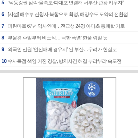
5
“낙동강권 삼락·을숙도·다대포 연결해 서부산 관광 키우자”
6
[사설] 해수부 신청사 북항으로 확정, 해양수도 도약의 전환점
7
피란마을 67년 역사인데…전교생 24명 아미초 통폐합 기로
8
부울경 주말부터 비소식…‘극한 폭염’ 한풀 꺾일 듯
9
외국인 선원 ‘인신매매 경유지’ 된 부산…우려가 현실로
10
수사독점 책임 커진 경찰, 방치사건 해결 부랴부랴 속도전