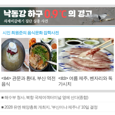
시인 최원준의 음식문화 잡학사전
<84> 관문과 환대, 부산 역전
<83> 여름 제주, 벤자리와 독
음식
가시치
■ 해수부 청사, 북항 국제여객터미널 옆에 선다(종합)
■ 2028 유엔 해양총회 개최지, ‘부산이냐 제주냐’ 10일 결정