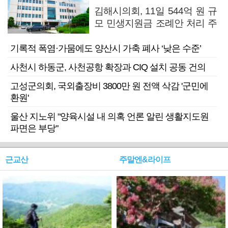
김해시의회, 11일 544억 원 규
모 민생지원금 조례안 처리 주
목
기록적 폭염·가뭄에도 양산시 가축 폐사 ‘낮은 수준’
사천시 하동군, 사천공항 확장과 CIQ 설치 공동 건의
고성군의회, 국외출장비 3800만 원 전액 삭감 '군민에
환원'
울산 지노위 "양육시설 내 의혹 언론 알린 생활지도원
파면은 부당"
근교산
주말엔&라이프