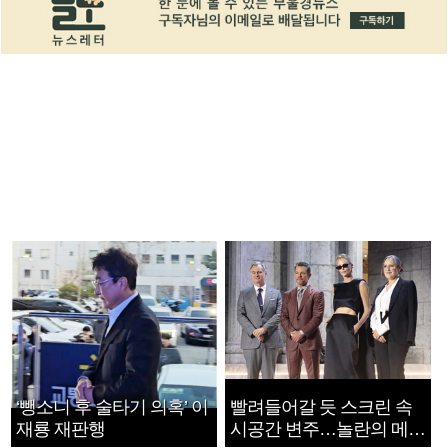
‘뺑소니 후 술타기 의혹’ 이
빨려들어갈 듯 스크린 속
재룡 재판행
시공간 변주…놀란의 메시