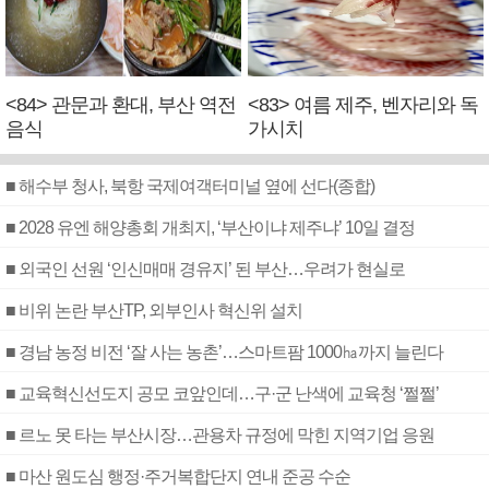
<84> 관문과 환대, 부산 역전
<83> 여름 제주, 벤자리와 독
음식
가시치
■ 해수부 청사, 북항 국제여객터미널 옆에 선다(종합)
■ 2028 유엔 해양총회 개최지, ‘부산이냐 제주냐’ 10일 결정
■ 외국인 선원 ‘인신매매 경유지’ 된 부산…우려가 현실로
■ 비위 논란 부산TP, 외부인사 혁신위 설치
■ 경남 농정 비전 ‘잘 사는 농촌’…스마트팜 1000㏊까지 늘린다
■ 교육혁신선도지 공모 코앞인데…구·군 난색에 교육청 ‘쩔쩔’
■ 르노 못 타는 부산시장…관용차 규정에 막힌 지역기업 응원
■ 마산 원도심 행정·주거복합단지 연내 준공 수순