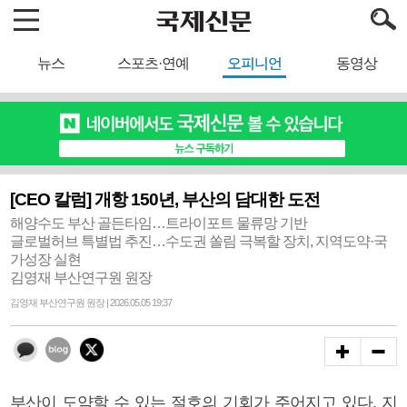
뉴스
스포츠·연예
오피니언
동영상
[CEO 칼럼] 개항 150년, 부산의 담대한 도전
해양수도 부산 골든타임…트라이포트 물류망 기반
글로벌허브 특별법 추진…수도권 쏠림 극복할 장치, 지역도약·국
가성장 실현
김영재 부산연구원 원장
김영재 부산연구원 원장 | 2026.05.05 19:37
부산이 도약할 수 있는 절호의 기회가 주어지고 있다. 지