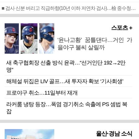
■ 검사 신분 버리고 직급하향(10년 이하 저연차 검사)…檢 중수청행 기피
스포츠 +
‘윤나고황’ 꿈틀댄다…거인 가
을야구 불씨 살릴까
새 축구협회장 선출 방식 윤곽…“선거인단 192→2만
명”
해체설 뒤집은 LIV 골프…새 투자자 확보 ‘기사회생’
프로야구 취소…11일부터 재개
라커룸 냉탕 등장…폭염 경기취소 속출에 PS 셈법 복
잡
울산·경남 소식