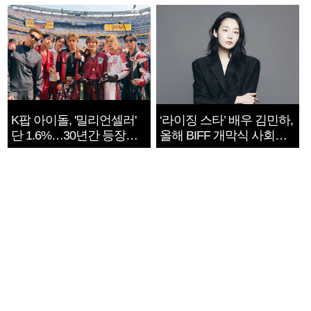
지는 ‘전쟁 속죄’
K팝 아이돌, '밀리언셀러'
‘라이징 스타’ 배우 김민하,
단 1.6%…30년간 등장
올해 BIFF 개막식 사회자
1182개팀 전수조사
확정