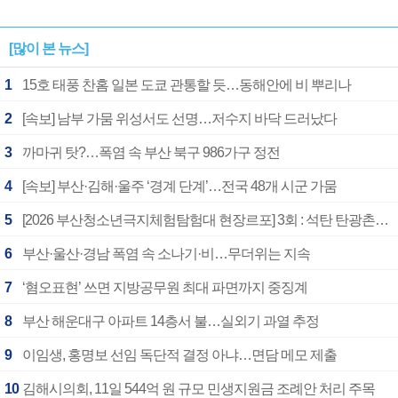
[많이 본 뉴스]
1
15호 태풍 찬홈 일본 도쿄 관통할 듯…동해안에 비 뿌리나
2
[속보] 남부 가뭄 위성서도 선명…저수지 바닥 드러났다
3
까마귀 탓?…폭염 속 부산 북구 986가구 정전
4
[속보] 부산·김해·울주 ‘경계 단계’…전국 48개 시군 가뭄
5
[2026 부산청소년극지체험탐험대 현장르포] 3회 : 석탄 탄광촌에서 북극 연구의 중심지로
6
부산·울산·경남 폭염 속 소나기·비…무더위는 지속
7
‘혐오표현’ 쓰면 지방공무원 최대 파면까지 중징계
8
부산 해운대구 아파트 14층서 불…실외기 과열 추정
9
이임생, 홍명보 선임 독단적 결정 아냐…면담 메모 제출
10
김해시의회, 11일 544억 원 규모 민생지원금 조례안 처리 주목