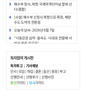
3
해수부 청사, 북항 국제여객터미널 옆에 선
다(종합)
4
[사설] 해수부 신청사 북항으로 확정, 해양
수도 도약의 전환점
5
오늘의 날씨- 2026년 8월 7일
6
“낙동강권 삼락·을숙도·다대포 연결해 서
부산 관광 키우자”
7
부울경 주말부터 비소식…‘극한 폭염’ 한풀
꺾일 듯
독자참여 게시판
8
피란마을 67년 역사인데…전교생 24명 아
독자투고
|
기사제보
미초 통폐합 기로
인사
|
모임
|
개업
|
결혼
|
출산
|
동정
|
부고
9
산행안내
교육혁신선도지 공모 코앞인데…구·군 난
|
산행후기
|
산행사진
색에 교육청 ‘쩔쩔’
등산
가이드
|
낚시
가이드
10
부산 청소년 극지탐험대 8인, 열흘간 북극
구석구석 누빈다