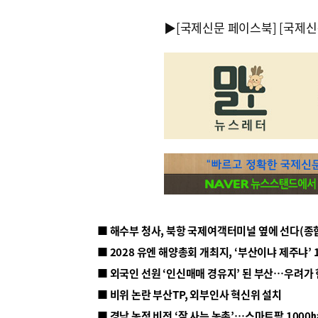
▶
[국제신문 페이스북]
[국제신
■ 해수부 청사, 북항 국제여객터미널 옆에 선다(종
■ 2028 유엔 해양총회 개최지, ‘부산이냐 제주냐’ 
■ 외국인 선원 ‘인신매매 경유지’ 된 부산…우려가
■ 비위 논란 부산TP, 외부인사 혁신위 설치