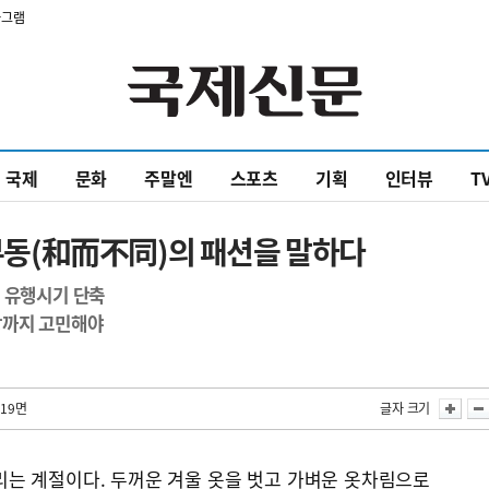
타그램
국제
문화
주말엔
스포츠
기획
인터뷰
T
화이부동(和而不同)의 패션을 말하다
 유행시기 단축
장까지 고민해야
 19면
글자 크기
리는 계절이다. 두꺼운 겨울 옷을 벗고 가벼운 옷차림으로