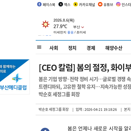
페이스북
엑스
카카오채널
유튜브
인스
사회
정치
경제
해양수산
[CEO 칼럼] 봄의 절정, 
봄은 기업 방향·전략 정비 시기…글로벌 경쟁 속
트렌디하되, 고유한 철학 유지…지속가능한 성
박순호 세정그룹 회장
박순호 세정그룹 회장
| 입력 : 2026-04-21 19:18:26
| 본지
봄은 언제나 새로운 시작을 알