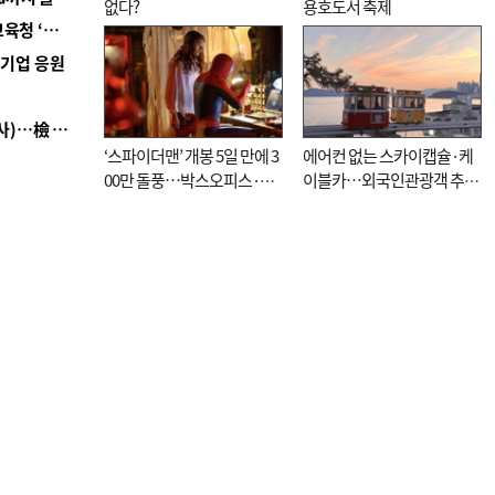
없다?
용호도서 축제
■ 교육혁신선도지 공모 코앞인데…구·군 난색에 교육청 ‘쩔쩔’
역기업 응원
■ 검사 신분 버리고 직급하향(10년 이하 저연차 검사)…檢 중수청행 기피
‘스파이더맨’ 개봉 5일 만에 3
에어컨 없는 스카이캡슐·케
00만 돌풍…박스오피스·예
이블카…외국인관광객 추억
매율 동시 1위
대신 고역 될라