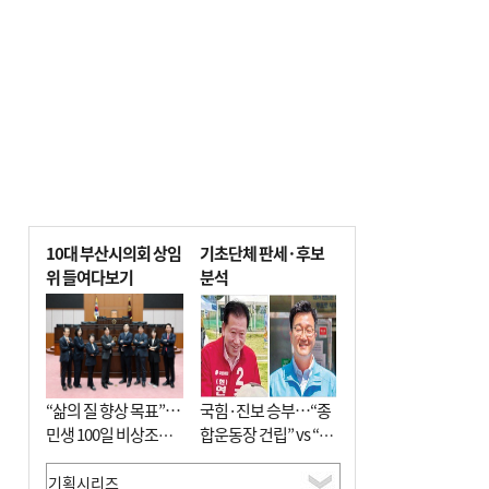
10대 부산시의회 상임
기초단체 판세·후보
위 들여다보기
분석
“삶의 질 향상 목표”…
국힘·진보 승부…“종
민생 100일 비상조치
합운동장 건립” vs “출
면밀 심사
근 공공버스 도입”