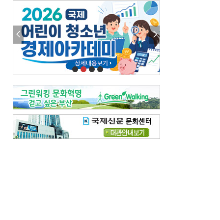
엘리트 자평해온 市 공무원…생중계 회의서 능력 입증을
김준희의 클래식 인사이트
[전체보기]
여름날의 애상, 왈츠
빛나는 꿈의 계절, 4월의 노래
김지윤의 우리음악 이야기
[전체보기]
세종시대 음악이 전해진 이유
영산회상, 불교음악에서 풍류음악으로
뉴스와 현장
[전체보기]
‘800조 투자’ 희비 가른 재생에너지
뜨거워지는 바다, 북쪽으로 열리는 항로
데스크시각
[전체보기]
물은 행정구역 경계를 따라 흐르지 않는다
도청도설
[전체보기]
회피형 대통령
다대포 부산바다축제
독자 투고
[전체보기]
새로운 시작 ‘황혼 이혼’
무료 화장실 깨끗하게 쓰자
메디칼럼
[전체보기]