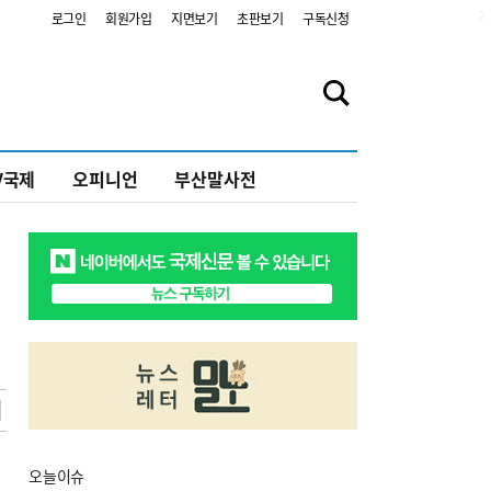
2
로그인
회원가입
지면보기
초판보기
구독신청
V국제
오피니언
부산말사전
오늘
이슈