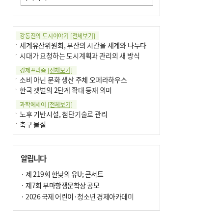
강동진의 도시이야기
[전체보기]
세계유산위원회, 부산의 시간을 세계와 나누다
시대가 요청하는 도시계획과 관리의 새 방식
경제프리즘
[전체보기]
소비 아닌 문화 생산 주체 오페라하우스
한국 갯벌의 2단계 확대 등재 의미
과학에세이
[전체보기]
노후 기반시설, 첨단기술로 관리
축구 물질
국제칼럼
[전체보기]
부정선거
알립니다
선관위와 尹의 ‘0점 답안’
기고
· 제 219회 한낮의 유U; 콘서트
[전체보기]
환자의 희망, 헌혈의 힘
· 제7회 부마항쟁문학상 공모
대학과 지역 ‘연결’이 지역혁신이다
· 2026 국제 어린이·청소년 경제아카데미
기자수첩
[전체보기]
금고 이사장 전횡, 지금도 진행중