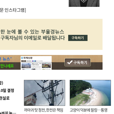
문 인스타그램]
합)
10일 결정
 현실로
까마귀 탓 정전, 한전은 책임
고양이 덕분에 힐링…통영
■ 경남 농정 비전 ‘잘 사는 농촌’…스마트팜 1000㏊까지 늘린다