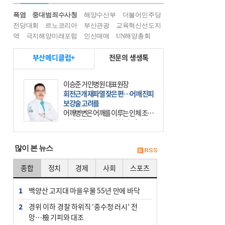
폭염
중대범죄수사청
해양수산부
더불어민주당
전당대회
르노코리아
부산관광
교육혁신선도지
역
극지해양미래포럼
인신매매
UN해양총회
부산메디클럽+
전문의 생생톡
이승준 거인병원 대표원장
회전근개 재파열 잦은 편…어깨 진피
보강술 고려를
어깨병변은 어깨를 이루는 인체 조직
에 발생하는 손상을 말한다. 여기에
는 오십견과 회전근개 증후군, 어깨
의 석회성 힘줄염 등이 있다. 국민건
많이 본 뉴스
강보험에 의하면 어깨병변
종합
정치
경제
사회
스포츠
1
백양산 고지대 마을우물 55년 만에 바닥
2
경위 이하 경찰 하위직 ‘중수청 러시’ 전
망…檢 기피와 대조