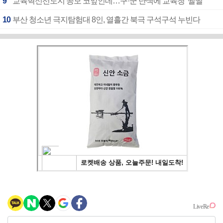
9
교육혁신선도지 공모 코앞인데…구·군 난색에 교육청 ‘쩔쩔’
10
부산 청소년 극지탐험대 8인, 열흘간 북극 구석구석 누빈다