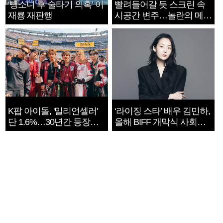
‘뺑소니 후 술타기 의혹’ 이
빨려들어갈 듯 스크린 속
재룡 재판행
시공간 변주…놀란의 메시
지는 ‘전쟁 속죄’
K팝 아이돌, '밀리언셀러'
‘라이징 스타’ 배우 김민하,
단 1.6%…30년간 등장
올해 BIFF 개막식 사회자
1182개팀 전수조사
확정