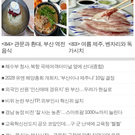
<84> 관문과 환대, 부산 역전
<83> 여름 제주, 벤자리와 독
음식
가시치
■ 해수부 청사, 북항 국제여객터미널 옆에 선다(종합)
■ 2028 유엔 해양총회 개최지, ‘부산이냐 제주냐’ 10일 결정
■ 외국인 선원 ‘인신매매 경유지’ 된 부산…우려가 현실로
■ 비위 논란 부산TP, 외부인사 혁신위 설치
■ 경남 농정 비전 ‘잘 사는 농촌’…스마트팜 1000㏊까지 늘린다
■ 교육혁신선도지 공모 코앞인데…구·군 난색에 교육청 ‘쩔쩔’