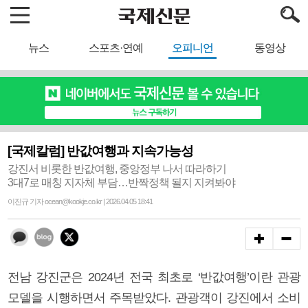
뉴스
스포츠·연예
오피니언
동영상
[국제칼럼] 반값여행과 지속가능성
강진서 비롯한 반값여행, 중앙정부 나서 따라하기
3대7로 매칭 지자체 부담…반짝정책 될지 지켜봐야
이진규 기자 ocean@kookje.co.kr | 2026.04.05 18:41
전남 강진군은 2024년 전국 최초로 ‘반값여행’이란 관광
모델을 시행하면서 주목받았다. 관광객이 강진에서 소비