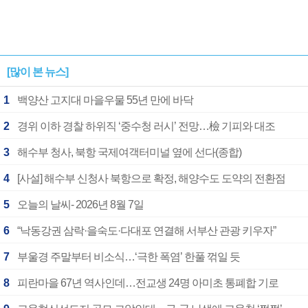
[많이 본 뉴스]
1
백양산 고지대 마을우물 55년 만에 바닥
2
경위 이하 경찰 하위직 ‘중수청 러시’ 전망…檢 기피와 대조
3
해수부 청사, 북항 국제여객터미널 옆에 선다(종합)
4
[사설] 해수부 신청사 북항으로 확정, 해양수도 도약의 전환점
5
오늘의 날씨- 2026년 8월 7일
6
“낙동강권 삼락·을숙도·다대포 연결해 서부산 관광 키우자”
7
부울경 주말부터 비소식…‘극한 폭염’ 한풀 꺾일 듯
8
피란마을 67년 역사인데…전교생 24명 아미초 통폐합 기로