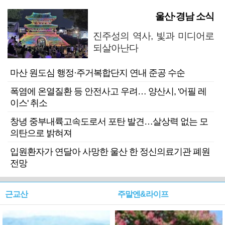
울산·경남 소식
진주성의 역사, 빛과 미디어로
되살아난다
마산 원도심 행정·주거복합단지 연내 준공 수순
폭염에 온열질환 등 안전사고 우려… 양산시, '어필 레
이스' 취소
창녕 중부내륙고속도로서 포탄 발견…살상력 없는 모
의탄으로 밝혀져
입원환자가 연달아 사망한 울산 한 정신의료기관 폐원
전망
근교산
주말엔&라이프