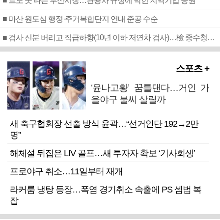
■ 르노 못 타는 부산시장…관용차 규정에 막힌 지역기업 응원
■ 마산 원도심 행정·주거복합단지 연내 준공 수순
■ 검사 신분 버리고 직급하향(10년 이하 저연차 검사)…檢 중수청행 기피
스포츠 +
‘윤나고황’ 꿈틀댄다…거인 가
을야구 불씨 살릴까
새 축구협회장 선출 방식 윤곽…“선거인단 192→2만
명”
해체설 뒤집은 LIV 골프…새 투자자 확보 ‘기사회생’
프로야구 취소…11일부터 재개
라커룸 냉탕 등장…폭염 경기취소 속출에 PS 셈법 복
잡