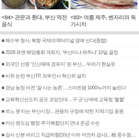
<84> 관문과 환대, 부산 역전
<83> 여름 제주, 벤자리와 독
음식
가시치
■ 해수부 청사, 북항 국제여객터미널 옆에 선다(종합)
■ 2028 유엔 해양총회 개최지, ‘부산이냐 제주냐’ 10일 결정
■ 외국인 선원 ‘인신매매 경유지’ 된 부산…우려가 현실로
■ 비위 논란 부산TP, 외부인사 혁신위 설치
■ 경남 농정 비전 ‘잘 사는 농촌’…스마트팜 1000㏊까지 늘린다
■ 교육혁신선도지 공모 코앞인데…구·군 난색에 교육청 ‘쩔쩔’
■ 르노 못 타는 부산시장…관용차 규정에 막힌 지역기업 응원
■ 마산 원도심 행정·주거복합단지 연내 준공 수순
■ 검사 신분 버리고 직급하향(10년 이하 저연차 검사)…檢 중수청행 기피