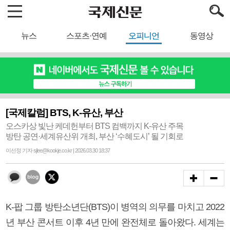
뉴스
스포츠·연예
오피니언
동영상
[국제칼럼] BTS, K-유산, 부산
오스카상 빛난 케데헌부터 BTS 컴백까지 K-유산 주목
방탄 공연·세계유산위 개최, 부산 ‘수혜도시’ 될 기회로
이선정 기자 sjlee@kookje.co.kr | 2026.03.30 18:37
K-팝 그룹 방탄소년단(BTS)이 병역의 의무를 마치고 2022
년 부산 콘서트 이후 4년 만에 완전체로 돌아왔다. 세계는