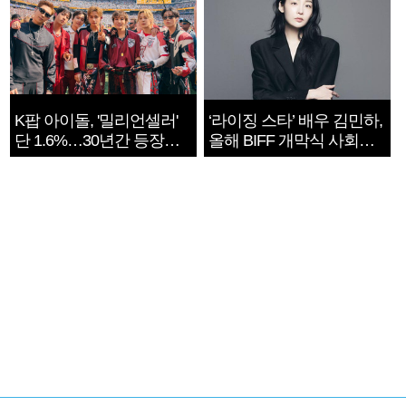
K팝 아이돌, '밀리언셀러'
‘라이징 스타’ 배우 김민하,
단 1.6%…30년간 등장
올해 BIFF 개막식 사회자
1182개팀 전수조사
확정