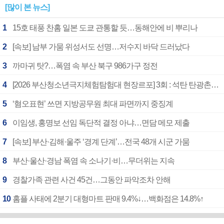
[많이 본 뉴스]
1
15호 태풍 찬홈 일본 도쿄 관통할 듯…동해안에 비 뿌리나
2
[속보] 남부 가뭄 위성서도 선명…저수지 바닥 드러났다
3
까마귀 탓?…폭염 속 부산 북구 986가구 정전
4
[2026 부산청소년극지체험탐험대 현장르포] 3회 : 석탄 탄광촌에서 북극 연구의 중심지로
5
‘혐오표현’ 쓰면 지방공무원 최대 파면까지 중징계
6
이임생, 홍명보 선임 독단적 결정 아냐…면담 메모 제출
7
[속보] 부산·김해·울주 ‘경계 단계’…전국 48개 시군 가뭄
8
부산·울산·경남 폭염 속 소나기·비…무더위는 지속
9
경찰가족 관련 사건 45건…그동안 파악조차 안해
10
홈플 사태에 2분기 대형마트 판매 9.4%↓…백화점은 14.8%↑