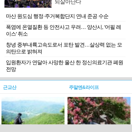
되살아난다
마산 원도심 행정·주거복합단지 연내 준공 수순
폭염에 온열질환 등 안전사고 우려… 양산시, '어필 레
이스' 취소
창녕 중부내륙고속도로서 포탄 발견…살상력 없는 모
의탄으로 밝혀져
입원환자가 연달아 사망한 울산 한 정신의료기관 폐원
전망
근교산
주말엔&라이프