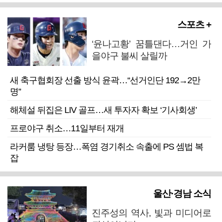
스포츠 +
‘윤나고황’ 꿈틀댄다…거인 가
을야구 불씨 살릴까
새 축구협회장 선출 방식 윤곽…“선거인단 192→2만
명”
해체설 뒤집은 LIV 골프…새 투자자 확보 ‘기사회생’
프로야구 취소…11일부터 재개
라커룸 냉탕 등장…폭염 경기취소 속출에 PS 셈법 복
잡
울산·경남 소식
진주성의 역사, 빛과 미디어로