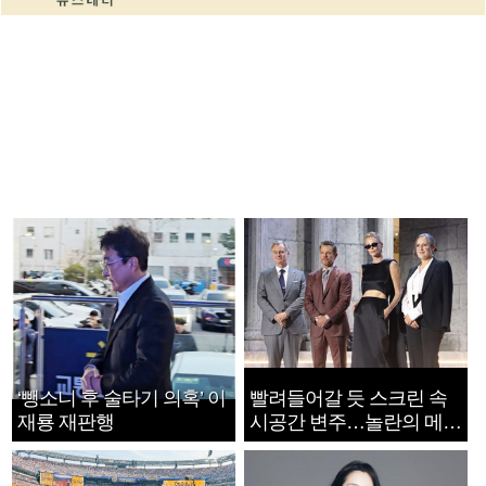
‘뺑소니 후 술타기 의혹’ 이
빨려들어갈 듯 스크린 속
재룡 재판행
시공간 변주…놀란의 메시
지는 ‘전쟁 속죄’