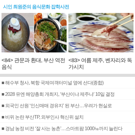
시인 최원준의 음식문화 잡학사전
<84> 관문과 환대, 부산 역전
<83> 여름 제주, 벤자리와 독
음식
가시치
■ 해수부 청사, 북항 국제여객터미널 옆에 선다(종합)
■ 2028 유엔 해양총회 개최지, ‘부산이냐 제주냐’ 10일 결정
■ 외국인 선원 ‘인신매매 경유지’ 된 부산…우려가 현실로
■ 비위 논란 부산TP, 외부인사 혁신위 설치
■ 경남 농정 비전 ‘잘 사는 농촌’…스마트팜 1000㏊까지 늘린다