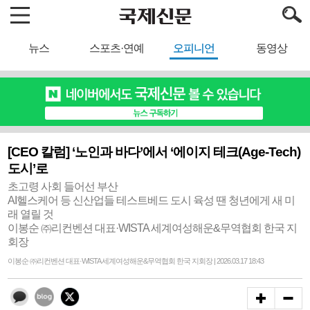
뉴스
스포츠·연예
오피니언
동영상
[CEO 칼럼] ‘노인과 바다’에서 ‘에이지 테크(Age-Tech)
도시’로
초고령 사회 들어선 부산
AI헬스케어 등 신산업들 테스트베드 도시 육성 땐 청년에게 새 미
래 열릴 것
이봉순 ㈜리컨벤션 대표·WISTA 세계여성해운&무역협회 한국 지
회장
이봉순 ㈜리컨벤션 대표·WISTA 세계여성해운&무역협회 한국 지회장 | 2026.03.17 18:43