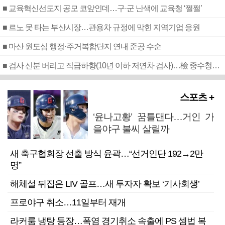
■ 교육혁신선도지 공모 코앞인데…구·군 난색에 교육청 ‘쩔쩔’
■ 르노 못 타는 부산시장…관용차 규정에 막힌 지역기업 응원
■ 마산 원도심 행정·주거복합단지 연내 준공 수순
■ 검사 신분 버리고 직급하향(10년 이하 저연차 검사)…檢 중수청행 기피
스포츠 +
‘윤나고황’ 꿈틀댄다…거인 가
을야구 불씨 살릴까
새 축구협회장 선출 방식 윤곽…“선거인단 192→2만
명”
해체설 뒤집은 LIV 골프…새 투자자 확보 ‘기사회생’
프로야구 취소…11일부터 재개
라커룸 냉탕 등장…폭염 경기취소 속출에 PS 셈법 복