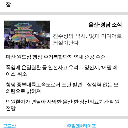
잡
울산·경남 소식
진주성의 역사, 빛과 미디어로
되살아난다
마산 원도심 행정·주거복합단지 연내 준공 수순
폭염에 온열질환 등 안전사고 우려… 양산시, '어필 레
이스' 취소
창녕 중부내륙고속도로서 포탄 발견…살상력 없는 모
의탄으로 밝혀져
입원환자가 연달아 사망한 울산 한 정신의료기관 폐원
전망
근교산
주말엔&라이프