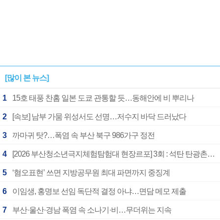
[많이 본 뉴스]
1
15호 태풍 찬홈 일본 도쿄 관통할 듯…동해안에 비 뿌리나
2
[속보] 남부 가뭄 위성서도 선명…저수지 바닥 드러났다
3
까마귀 탓?…폭염 속 부산 북구 986가구 정전
4
[2026 부산청소년극지체험탐험대 현장르포] 3회 : 석탄 탄광촌에서 북극 연구의 중심지로
5
‘혐오표현’ 쓰면 지방공무원 최대 파면까지 중징계
6
이임생, 홍명보 선임 독단적 결정 아냐…면담 메모 제출
7
부산·울산·경남 폭염 속 소나기·비…무더위는 지속