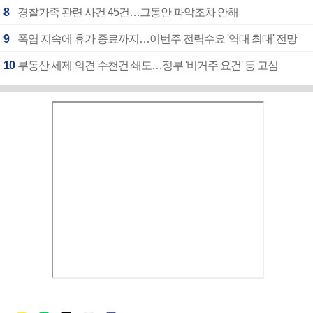
8
경찰가족 관련 사건 45건…그동안 파악조차 안해
9
폭염 지속에 휴가 종료까지…이번주 전력수요 '역대 최대' 전망
10
부동산 세제 의견 수천건 쇄도…정부 '비거주 요건' 등 고심