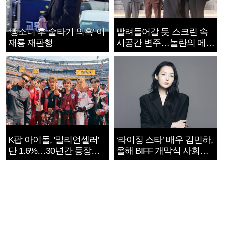
‘뺑소니 후 술타기 의혹’ 이
빨려들어갈 듯 스크린 속
재룡 재판행
시공간 변주…놀란의 메시
지는 ‘전쟁 속죄’
K팝 아이돌, '밀리언셀러'
‘라이징 스타’ 배우 김민하,
단 1.6%…30년간 등장
올해 BIFF 개막식 사회자
1182개팀 전수조사
확정