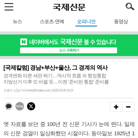
뉴스
스포츠·연예
오피니언
동영상
[국제칼럼] 경남+부산+울산, 그 경계의 역사
경계변화 따른 새판 짜기…역사적 흐름 속 행정통합
지방선거 이후 또 바뀔 듯…이젠 ‘준비된 통합’ 준비를
오광수 선임기자 inmin@kookje.co.kr | 2026.03.08 19:23
옛 자료를 보던 중 100년 전 신문 기사가 눈에 띈다. 일제
의 신문 검열이 일상화했던 시절이다. 동아일보 1925년 1