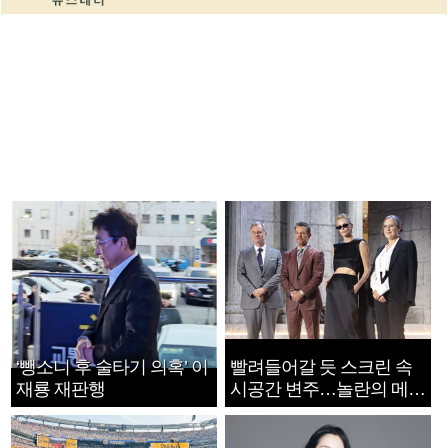
‘뺑소니 후 술타기 의혹’ 이
빨려들어갈 듯 스크린 속
재룡 재판행
시공간 변주…놀란의 메시
지는 ‘전쟁 속죄’