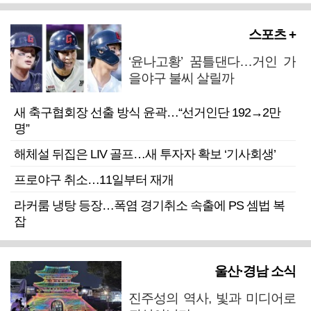
스포츠 +
‘윤나고황’ 꿈틀댄다…거인 가
을야구 불씨 살릴까
새 축구협회장 선출 방식 윤곽…“선거인단 192→2만
명”
해체설 뒤집은 LIV 골프…새 투자자 확보 ‘기사회생’
프로야구 취소…11일부터 재개
라커룸 냉탕 등장…폭염 경기취소 속출에 PS 셈법 복
잡
울산·경남 소식
진주성의 역사, 빛과 미디어로