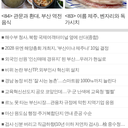
<84> 관문과 환대, 부산 역전
<83> 여름 제주, 벤자리와 독
음식
가시치
■ 해수부 청사, 북항 국제여객터미널 옆에 선다(종합)
■ 2028 유엔 해양총회 개최지, ‘부산이냐 제주냐’ 10일 결정
■ 외국인 선원 ‘인신매매 경유지’ 된 부산…우려가 현실로
■ 비위 논란 부산TP, 외부인사 혁신위 설치
■ 경남 농정 비전 ‘잘 사는 농촌’…스마트팜 1000㏊까지 늘린다
■ 교육혁신선도지 공모 코앞인데…구·군 난색에 교육청 ‘쩔쩔’
■ 르노 못 타는 부산시장…관용차 규정에 막힌 지역기업 응원
■ 마산 원도심 행정·주거복합단지 연내 준공 수순
■ 검사 신분 버리고 직급하향(10년 이하 저연차 검사)…檢 중수청행 기피