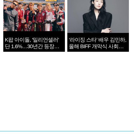
K팝 아이돌, '밀리언셀러'
‘라이징 스타’ 배우 김민하,
단 1.6%…30년간 등장
올해 BIFF 개막식 사회자
1182개팀 전수조사
확정