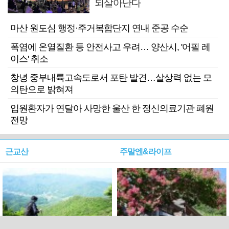
되살아난다
마산 원도심 행정·주거복합단지 연내 준공 수순
폭염에 온열질환 등 안전사고 우려… 양산시, '어필 레
이스' 취소
창녕 중부내륙고속도로서 포탄 발견…살상력 없는 모
의탄으로 밝혀져
입원환자가 연달아 사망한 울산 한 정신의료기관 폐원
전망
근교산
주말엔&라이프