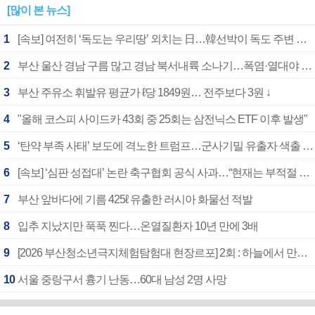
[많이 본 뉴스]
1
[속보] 여전히 ‘독도는 우리땅’ 외치는 日…韓선박이 독도 주변 해양조사 활동하자 반발
2
부산 울산 경남 구름 많고 경남 북서내륙 소나기…폭염·열대야 계속
3
부산 주유소 휘발유 평균가 ℓ당 1849원… 전주보다 3원 ↓
4
"올해 코스피 사이드카 43회 중 25회는 삼전닉스 ETF 이후 발생"
5
‘탄약 부족 사태’ 보도에 격노한 트럼프…군사기밀 유출자 색출 지시
6
[속보] ‘심판 성접대’ 논란 축구협회 공식 사과…“현재는 부적절 행위 없어”
7
부산 앞바다에 기름 425ℓ 유출한 러시아 화물선 적발
8
입추 지났지만 푹푹 찐다…온열질환자 10년 만에 3배
9
[2026 부산청소년극지체험탐험대 현장르포] 2회 : 하늘에서 만난 얼음의 나라
10
서울 중랑구서 흉기 난동…60대 남성 2명 사망