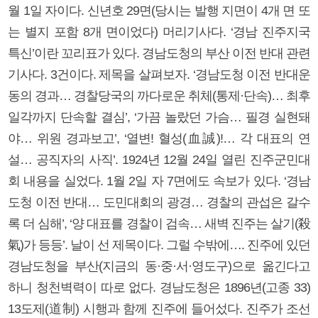
월 1일 자이다. 신년호 29면(당시는 발행 지면이 4개 면 또
는 별지 포함 8개 면이었다) 머리기사다. ‘경남 진주지국
특신’이란 꼬리표가 있다. 경남도청의 부산 이전 반대 관련
기사다. 3건이다. 제목을 살펴보자. ‘경남도청 이전 반대운
동의 경과… 경찰당국의 까다로운 취체(통제·단속)… 최후
일각까지 단속할 결심’, ‘가끔 놀랐던 가슴… 필경 실현돼
야… 위원 경과보고’, ‘열변! 혈성(血誠)!… 각 대표의 연
설… 공직자의 사직’. 1924년 12월 24일 열린 진주군민대
회 내용을 실었다. 1월 2일 자 7면에도 속보가 있다. ‘경남
도청 이전 반대… 도민대회의 광경… 경찰의 관섭은 갈수
록 더 심해’, ‘양 대표를 경찰이 검속… 새벽 진주는 살기(殺
氣)가 등등’. 날이 선 제목이다. 그럴 수밖에…. 진주에 있던
경남도청을 부산(지금의 동·중·서·영도구)으로 옮긴다고
하니 청천벽력이 따로 없다. 경남도청은 1896년(고종 33)
13도제(道制) 시행과 함께 진주에 들어섰다. 진주가 조선