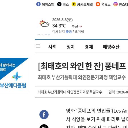
페이스북
엑스
카카오채널
유튜브
인스
사회
정치
경제
해양수산
[최태호의 와인 한 잔] 퐁네프
최태호 부산가톨릭대 와인전문가과정 책임교수
최태호 부산가톨릭대 와인전문가과정 책임교수
| 입력 : 2026-0
영화 ‘퐁네프의 연인들’(Les Ama
서 석양을 보기 위해 파리로 날
지만, 영화 속에서 그 다리는 미