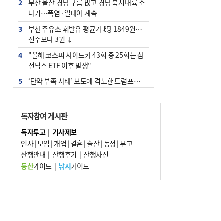
2
부산 울산 경남 구름 많고 경남 북서내륙 소
나기…폭염·열대야 계속
3
부산 주유소 휘발유 평균가 ℓ당 1849원…
전주보다 3원 ↓
4
"올해 코스피 사이드카 43회 중 25회는 삼
전닉스 ETF 이후 발생"
5
‘탄약 부족 사태’ 보도에 격노한 트럼프…
군사기밀 유출자 색출 지시
6
[속보] ‘심판 성접대’ 논란 축구협회 공식 사
독자참여 게시판
과…“현재는 부적절 행위 없어”
독자투고
|
기사제보
7
부산 앞바다에 기름 425ℓ 유출한 러시아 화
인사
|
모임
|
개업
|
결혼
|
출산
|
동정
|
부고
물선 적발
산행안내
|
산행후기
|
산행사진
8
입추 지났지만 푹푹 찐다…온열질환자 10
등산
가이드
|
낚시
가이드
년 만에 3배
9
[2026 부산청소년극지체험탐험대 현장르
포] 2회 : 하늘에서 만난 얼음의 나라
10
서울 중랑구서 흉기 난동…60대 남성 2명