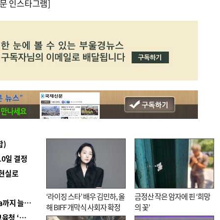
문 인스타그램]
합)
10일 결정
 현실로
‘라이징 스타’ 배우 김민하, 올
금정산 작은 암자에 핀 ‘희망
■ 경남 농정 비전 ‘잘 사는 농촌’…스마트팜 1000㏊까지 늘린다
해 BIFF 개막식 사회자 확정
의 꽃’
■ 교육혁신선도지 공모 코앞인데…구·군 난색에 교육청 ‘쩔쩔’