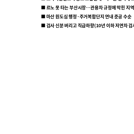
■ 르노 못 타는 부산시장…관용차 규정에 막힌 지
■ 마산 원도심 행정·주거복합단지 연내 준공 수순