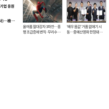
역기업 응원
■ 검사 신분 버리고 직급하향(10년 이하 저연차 검사)…檢 중수청행 기피
올여름 절대강자 3파전…흥
‘배우 몸값’ 거품 없애기 시
행 조급증에 변칙·무리수 마
동…중예산영화 한정돼 실
케팅도
효성 의문도