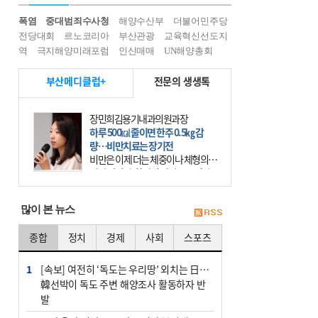
폭염
중대범죄수사청
해양수산부
더불어민주당
전당대회
르노코리아
부산관광
교육혁신선도지
역
극지해양미래포럼
인신매매
UN해양총회
부산메디클럽+
전문의 생생톡
장민희김용기내과의원과장
하루 500㎉ 줄이면 한주 0.5㎏ 감
량…비만치료는 장기전
비만은 이제 더는 체중이나 체형의 문
제가 아니다. 하나의 질병으로 인지
하고 치료와 관리를 해야 한다. 세계
보건기구(WHO)는 이미 1994년 비만
많이 본 뉴스
을 인류의 중요한
종합
정치
경제
사회
스포츠
1
[속보] 여전히 ‘독도는 우리땅’ 외치는 日…
韓선박이 독도 주변 해양조사 활동하자 반
발