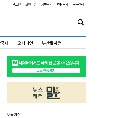
2
로그인
회원가입
지면보기
초판보기
구독신청
V국제
오피니언
부산말사전
오늘
이슈