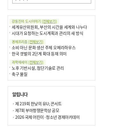
강동진의 도시이야기
[전체보기]
세계유산위원회, 부산의 시간을 세계와 나누다
시대가 요청하는 도시계획과 관리의 새 방식
경제프리즘
[전체보기]
소비 아닌 문화 생산 주체 오페라하우스
한국 갯벌의 2단계 확대 등재 의미
과학에세이
[전체보기]
노후 기반시설, 첨단기술로 관리
축구 물질
국제칼럼
[전체보기]
부정선거
알립니다
선관위와 尹의 ‘0점 답안’
기고
· 제 219회 한낮의 유U; 콘서트
[전체보기]
환자의 희망, 헌혈의 힘
· 제7회 부마항쟁문학상 공모
대학과 지역 ‘연결’이 지역혁신이다
· 2026 국제 어린이·청소년 경제아카데미
기자수첩
[전체보기]
금고 이사장 전횡, 지금도 진행중