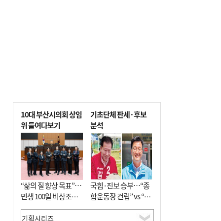
사망
10대 부산시의회 상임
기초단체 판세·후보
위 들여다보기
분석
“삶의 질 향상 목표”…
국힘·진보 승부…“종
민생 100일 비상조치
합운동장 건립” vs “출
면밀 심사
근 공공버스 도입”