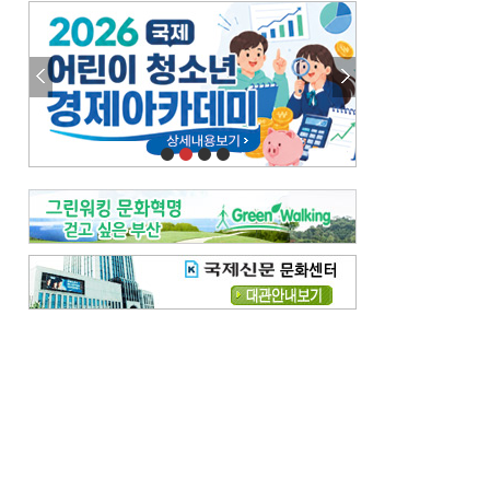
엘리트 자평해온 市 공무원…생중계 회의서 능력 입증을
김준희의 클래식 인사이트
[전체보기]
여름날의 애상, 왈츠
빛나는 꿈의 계절, 4월의 노래
김지윤의 우리음악 이야기
[전체보기]
세종시대 음악이 전해진 이유
영산회상, 불교음악에서 풍류음악으로
뉴스와 현장
[전체보기]
‘800조 투자’ 희비 가른 재생에너지
뜨거워지는 바다, 북쪽으로 열리는 항로
데스크시각
[전체보기]
물은 행정구역 경계를 따라 흐르지 않는다
도청도설
[전체보기]
회피형 대통령
다대포 부산바다축제
독자 투고
[전체보기]
새로운 시작 ‘황혼 이혼’
무료 화장실 깨끗하게 쓰자
메디칼럼
[전체보기]