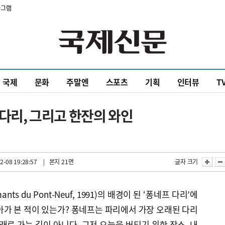
타그램
국제
문화
주말엔
스포츠
기획
인터뷰
T
 다리, 그리고 한잔의 와인
2-08 19:28:57
| 본지 21면
글자 크기
nts du Pont-Neuf, 1991)의 배경이 된 ‘퐁네프 다리’에
아가 본 적이 있는가? 퐁네프는 파리에서 가장 오래된 다리
래로 가는 길이 아니다. 그저 오늘을 버티기 위한 장소, 내