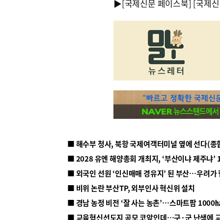
▶
[국제신문 페이스북]
[국제신
■ 해수부 청사, 북항 국제여객터미널 옆에 선다(종
■ 2028 유엔 해양총회 개최지, ‘부산이냐 제주냐’ 
■ 외국인 선원 ‘인신매매 경유지’ 된 부산…우려가
■ 비위 논란 부산TP, 외부인사 혁신위 설치