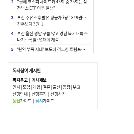
2
"올해 코스피 사이드카 43회 중 25회는 삼
전닉스 ETF 이후 발생"
3
부산 주유소 휘발유 평균가 ℓ당 1849원…
전주보다 3원 ↓
4
부산 울산 경남 구름 많고 경남 북서내륙 소
나기…폭염·열대야 계속
5
‘탄약 부족 사태’ 보도에 격노한 트럼프…
군사기밀 유출자 색출 지시
6
부산 앞바다에 기름 425ℓ 유출한 러시아 화
독자참여 게시판
물선 적발
독자투고
|
기사제보
7
[2026 부산청소년극지체험탐험대 현장르
인사
|
모임
|
개업
|
결혼
|
출산
|
동정
|
부고
포] 2회 : 하늘에서 만난 얼음의 나라
산행안내
|
산행후기
|
산행사진
8
입추 지났지만 푹푹 찐다…온열질환자 10
등산
가이드
|
낚시
가이드
년 만에 3배
9
백양산 고지대 마을우물 55년 만에 바닥
10
경위 이하 경찰 하위직 ‘중수청 러시’ 전
망…檢 기피와 대조