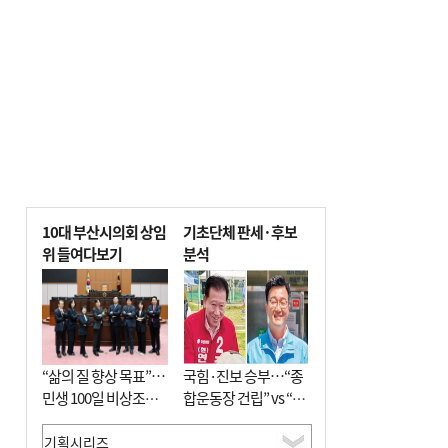
10대 부산시의회 상임
기초단체 판세·후보
위 들여다보기
분석
“삶의 질 향상 목표”…
국힘·진보 승부…“종
민생 100일 비상조치
합운동장 건립” vs “출
면밀 심사
근 공공버스 도입”