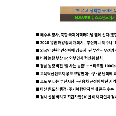
■ 해수부 청사, 북항 국제여객터미널 옆에 선다(종
■ 2028 유엔 해양총회 개최지, ‘부산이냐 제주냐’ 
■ 외국인 선원 ‘인신매매 경유지’ 된 부산…우려가
■ 비위 논란 부산TP, 외부인사 혁신위 설치
■ 르노 못 타는 부산시장…관용차 규정에 막힌 지
■ 마산 원도심 행정·주거복합단지 연내 준공 수순