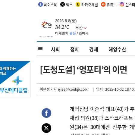
페이스북
엑스
카카오채널
유튜브
인스
사회
정치
경제
해양수산
[도청도설] ‘영포티’의 이면
이은정 기자
ejlee@kookje.co.kr
| 입력 : 2025-10-02 18:40
개혁신당 이준석 대표(40)가 
재섭 의원(38)과 스타크래프트
원(34)은 30대에겐 진부한 게