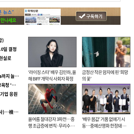
합)
10일 결정
 현실로
‘라이징 스타’ 배우 김민하, 올
금정산 작은 암자에 핀 ‘희망
■ 경남 농정 비전 ‘잘 사는 농촌’…스마트팜 1000㏊까지 늘린다
해 BIFF 개막식 사회자 확정
의 꽃’
■ 교육혁신선도지 공모 코앞인데…구·군 난색에 교육청 ‘쩔쩔’
역기업 응원
■ 검사 신분 버리고 직급하향(10년 이하 저연차 검사)…檢 중수청행 기피
올여름 절대강자 3파전…흥
‘배우 몸값’ 거품 없애기 시
행 조급증에 변칙·무리수 마
동…중예산영화 한정돼 실
케팅도
효성 의문도