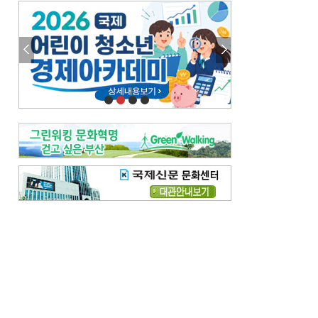
엘리트 자평해온 市 공무원…생중계 회의서 능력 입증을
김준희의 클래식 인사이트
[전체보기]
여름날의 애상, 왈츠
빛나는 꿈의 계절, 4월의 노래
김지윤의 우리음악 이야기
[전체보기]
세종시대 음악이 전해진 이유
영산회상, 불교음악에서 풍류음악으로
뉴스와 현장
[전체보기]
‘800조 투자’ 희비 가른 재생에너지
뜨거워지는 바다, 북쪽으로 열리는 항로
데스크시각
[전체보기]
물은 행정구역 경계를 따라 흐르지 않는다
도청도설
[전체보기]
회피형 대통령
다대포 부산바다축제
독자 투고
[전체보기]
새로운 시작 ‘황혼 이혼’
무료 화장실 깨끗하게 쓰자
메디칼럼
[전체보기]