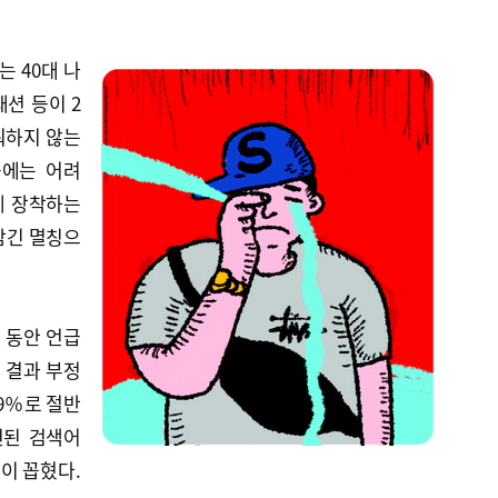
는 40대 나
션 등이 2
려워하지 않는
근에는 어려
게 장착하는
담긴 멸칭으
 동안 언급
본 결과 부정
.9％로 절반
련된 검색어
등이 꼽혔다.