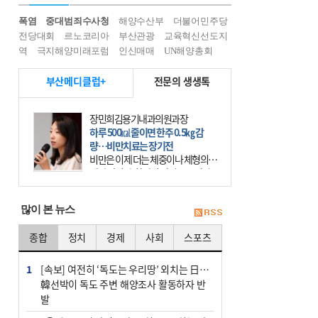
폭염
중대범죄수사청
해양수산부
더불어민주당
전당대회
르노코리아
부산관광
교육혁신선도지
역
극지해양미래포럼
인신매매
UN해양총회
부산메디클럽+
전문의 생생톡
장민희김용기내과의원과장
하루 500㎉ 줄이면 한주 0.5㎏ 감
량…비만치료는 장기전
비만은 이제 더는 체중이나 체형의 문
제가 아니다. 하나의 질병으로 인지
하고 치료와 관리를 해야 한다. 세계
보건기구(WHO)는 이미 1994년 비만
많이 본 뉴스
을 인류의 중요한
종합
정치
경제
사회
스포츠
1
[속보] 여전히 ‘독도는 우리땅’ 외치는 日…
韓선박이 독도 주변 해양조사 활동하자 반
발