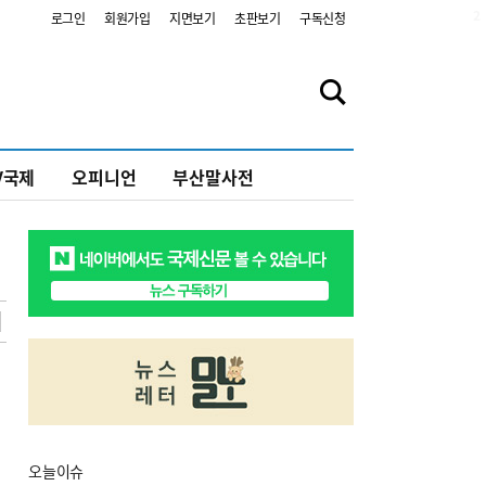
2
로그인
회원가입
지면보기
초판보기
구독신청
V국제
오피니언
부산말사전
오늘
이슈