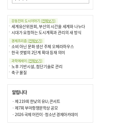
강동진의 도시이야기
[전체보기]
세계유산위원회, 부산의 시간을 세계와 나누다
시대가 요청하는 도시계획과 관리의 새 방식
경제프리즘
[전체보기]
소비 아닌 문화 생산 주체 오페라하우스
한국 갯벌의 2단계 확대 등재 의미
과학에세이
[전체보기]
노후 기반시설, 첨단기술로 관리
축구 물질
국제칼럼
[전체보기]
부정선거
알립니다
선관위와 尹의 ‘0점 답안’
기고
· 제 219회 한낮의 유U; 콘서트
[전체보기]
환자의 희망, 헌혈의 힘
· 제7회 부마항쟁문학상 공모
대학과 지역 ‘연결’이 지역혁신이다
· 2026 국제 어린이·청소년 경제아카데미
기자수첩
[전체보기]
금고 이사장 전횡, 지금도 진행중