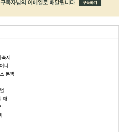
다축제
 어디
비스 분쟁
갯벌
의 해
기
파