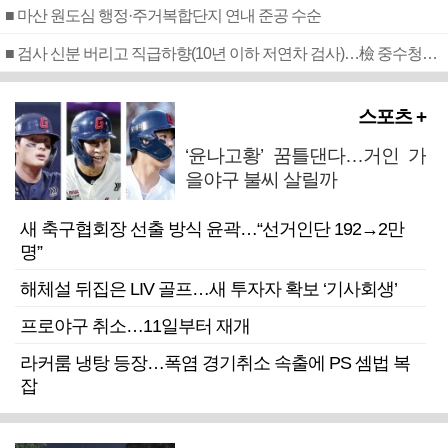
■ 마산 원도심 행정·주거복합단지 연내 준공 수순
■ 검사 신분 버리고 직급하향(10년 이하 저연차 검사)…檢 중수청행 기피
스포츠 +
‘윤나고황’ 꿈틀댄다…거인 가
을야구 불씨 살릴까
새 축구협회장 선출 방식 윤곽…“선거인단 192→2만
명”
해체설 뒤집은 LIV 골프…새 투자자 확보 ‘기사회생’
프로야구 취소…11일부터 재개
라커룸 냉탕 등장…폭염 경기취소 속출에 PS 셈법 복
잡