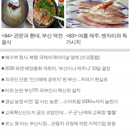
<84> 관문과 환대, 부산 역전
<83> 여름 제주, 벤자리와 독
음식
가시치
■ 해수부 청사, 북항 국제여객터미널 옆에 선다(종합)
■ 2028 유엔 해양총회 개최지, ‘부산이냐 제주냐’ 10일 결정
■ 외국인 선원 ‘인신매매 경유지’ 된 부산…우려가 현실로
■ 비위 논란 부산TP, 외부인사 혁신위 설치
■ 경남 농정 비전 ‘잘 사는 농촌’…스마트팜 1000㏊까지 늘린다
■ 교육혁신선도지 공모 코앞인데…구·군 난색에 교육청 ‘쩔쩔’
■ 르노 못 타는 부산시장…관용차 규정에 막힌 지역기업 응원