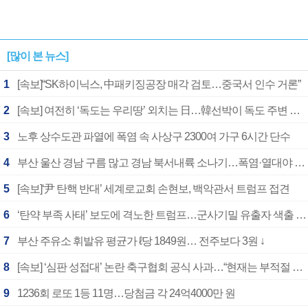
[많이 본 뉴스]
1
[속보]“SK하이닉스, 中패키징공장 매각 검토…중국서 인수 거론”
2
[속보] 여전히 ‘독도는 우리땅’ 외치는 日…韓선박이 독도 주변 해양조사 활동하자 반발
3
노후 상수도관 파열에 폭염 속 사상구 2300여 가구 6시간 단수
4
부산 울산 경남 구름 많고 경남 북서내륙 소나기…폭염·열대야 계속
5
[속보]‘尹 탄핵 반대’ 세계로교회 손현보, 백악관서 트럼프 접견
6
‘탄약 부족 사태’ 보도에 격노한 트럼프…군사기밀 유출자 색출 지시
7
부산 주유소 휘발유 평균가 ℓ당 1849원… 전주보다 3원 ↓
8
[속보] ‘심판 성접대’ 논란 축구협회 공식 사과…“현재는 부적절 행위 없어”
9
1236회 로또 1등 11명…당첨금 각 24억4000만 원