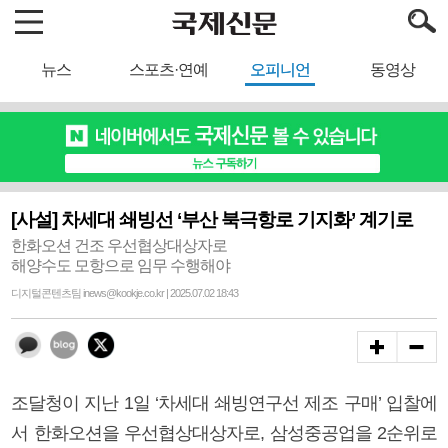
뉴스
스포츠·연예
오피니언
동영상
[사설] 차세대 쇄빙선 ‘부산 북극항로 기지화’ 계기로
한화오션 건조 우선협상대상자로
해양수도 모항으로 임무 수행해야
디지털콘텐츠팀 inews@kookje.co.kr | 2025.07.02 18:43
조달청이 지난 1일 ‘차세대 쇄빙연구선 제조 구매’ 입찰에
서 한화오션을 우선협상대상자로, 삼성중공업을 2순위로