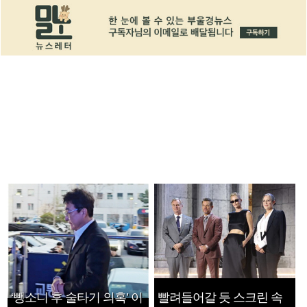
‘뺑소니 후 술타기 의혹’ 이
빨려들어갈 듯 스크린 속