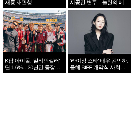
재룡 재판행
시공간 변주…놀란의 메시
지는 ‘전쟁 속죄’
K팝 아이돌, '밀리언셀러'
‘라이징 스타’ 배우 김민하,
단 1.6%…30년간 등장
올해 BIFF 개막식 사회자
1182개팀 전수조사
확정