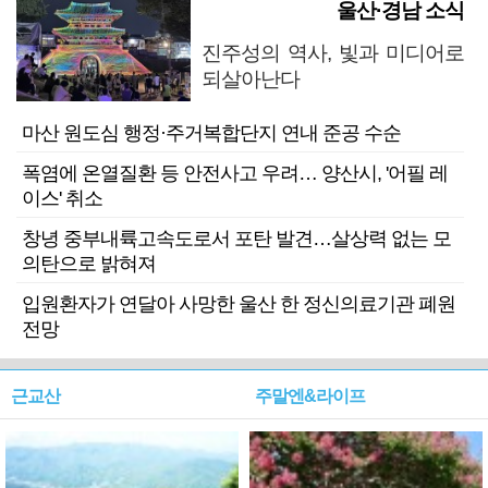
울산·경남 소식
진주성의 역사, 빛과 미디어로
되살아난다
마산 원도심 행정·주거복합단지 연내 준공 수순
폭염에 온열질환 등 안전사고 우려… 양산시, '어필 레
이스' 취소
창녕 중부내륙고속도로서 포탄 발견…살상력 없는 모
의탄으로 밝혀져
입원환자가 연달아 사망한 울산 한 정신의료기관 폐원
전망
근교산
주말엔&라이프