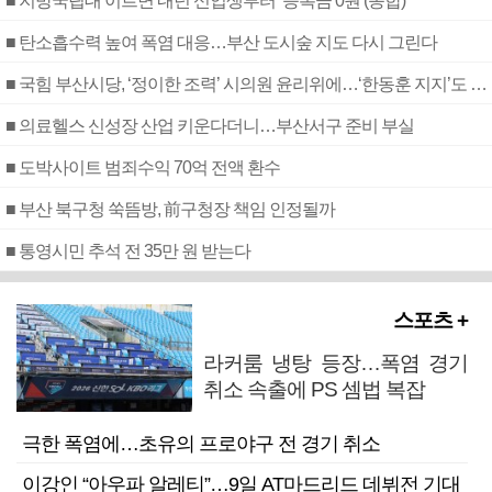
■ 지방국립대 이르면 내년 신입생부터 ‘등록금 0원’(종합)
■ 탄소흡수력 높여 폭염 대응…부산 도시숲 지도 다시 그린다
■ 국힘 부산시당, ‘정이한 조력’ 시의원 윤리위에…‘한동훈 지지’도 신고접수
■ 의료헬스 신성장 산업 키운다더니…부산서구 준비 부실
■ 도박사이트 범죄수익 70억 전액 환수
■ 부산 북구청 쑥뜸방, 前구청장 책임 인정될까
■ 통영시민 추석 전 35만 원 받는다
스포츠 +
라커룸 냉탕 등장…폭염 경기
취소 속출에 PS 셈법 복잡
극한 폭염에…초유의 프로야구 전 경기 취소
이강인 “아우파 알레티”…9일 AT마드리드 데뷔전 기대