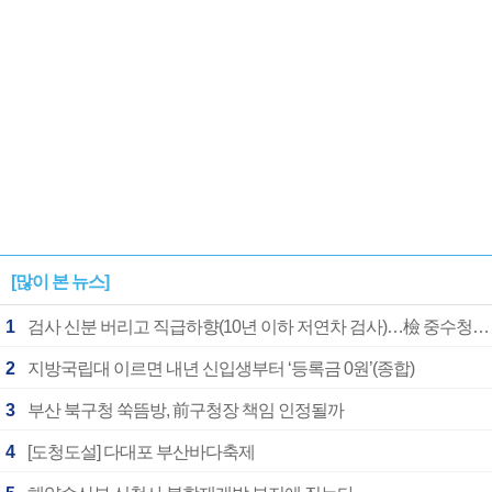
[많이 본 뉴스]
1
검사 신분 버리고 직급하향(10년 이하 저연차 검사)…檢 중수청행 기피
2
지방국립대 이르면 내년 신입생부터 ‘등록금 0원’(종합)
3
부산 북구청 쑥뜸방, 前구청장 책임 인정될까
4
[도청도설] 다대포 부산바다축제