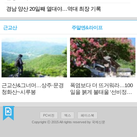
경남 양산 20일째 열대야…역대 최장 기록
근교산
주말엔&라이프
근교산&그너머…상주·문경
폭염보다 더 뜨거워라…100
청화산~시루봉
일을 붉게 불태울 ‘선비정신’
피었네
PC버전
엑스
페이스북
Copyright ⓒ 2015 All rights reserved by 국제신문