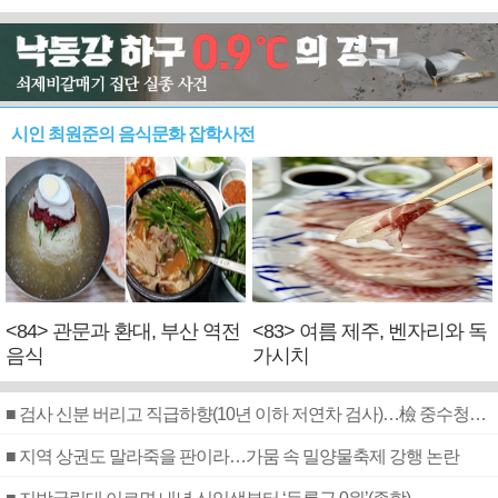
시인 최원준의 음식문화 잡학사전
<84> 관문과 환대, 부산 역전
<83> 여름 제주, 벤자리와 독
음식
가시치
■ 검사 신분 버리고 직급하향(10년 이하 저연차 검사)…檢 중수청행 기피
■ 지역 상권도 말라죽을 판이라…가뭄 속 밀양물축제 강행 논란