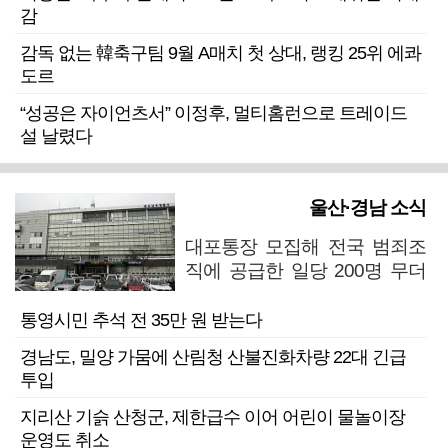
감
감독 없는 韓축구팀 9월 A매치 첫 상대, 랭킹 25위 에콰
도르
“성공은 자이언츠서” 이정후, 멀티홈런으로 트레이드
설 날렸다
울산·경남 소식
대포통장 모집해 전국 범죄조
직에 공급한 일당 200명 무더
기 검거
통영시민 추석 전 35만 원 받는다
경남도, 밀양 가뭄에 산림청 산불진화차량 22대 긴급
투입
지리산 기슭 산청군, 제한급수 이어 어린이 물놀이장
운영도 취소