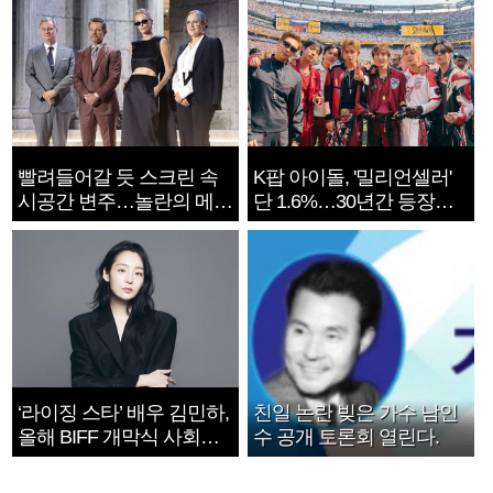
빨려들어갈 듯 스크린 속
K팝 아이돌, '밀리언셀러'
시공간 변주…놀란의 메시
단 1.6%…30년간 등장
지는 ‘전쟁 속죄’
1182개팀 전수조사
‘라이징 스타’ 배우 김민하,
친일 논란 빚은 가수 남인
올해 BIFF 개막식 사회자
수 공개 토론회 열린다.
확정