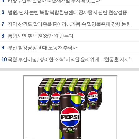
5
해양수산부 신청사 북항재개발 부지에 짓는다
6
법원, 단차 논란 북항 복합환승센터 공사중지 관련 현장검증
7
지역 상권도 말라죽을 판이라…가뭄 속 밀양물축제 강행 논란
8
통영시민 추석 전 35만 원 받는다
9
부산 철강공장 50대 노동자 추락사
10
국힘 부산시당, ‘정이한 조력’ 시의원 윤리위에…‘한동훈 지지’도 신고접수