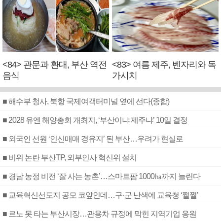
<84> 관문과 환대, 부산 역전
<83> 여름 제주, 벤자리와 독
음식
가시치
■ 해수부 청사, 북항 국제여객터미널 옆에 선다(종합)
■ 2028 유엔 해양총회 개최지, ‘부산이냐 제주냐’ 10일 결정
■ 외국인 선원 ‘인신매매 경유지’ 된 부산…우려가 현실로
■ 비위 논란 부산TP, 외부인사 혁신위 설치
■ 경남 농정 비전 ‘잘 사는 농촌’…스마트팜 1000㏊까지 늘린다
■ 교육혁신선도지 공모 코앞인데…구·군 난색에 교육청 ‘쩔쩔’
■ 르노 못 타는 부산시장…관용차 규정에 막힌 지역기업 응원