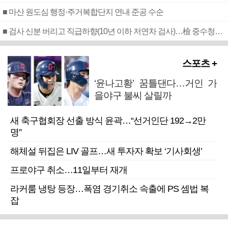
■ 마산 원도심 행정·주거복합단지 연내 준공 수순
■ 검사 신분 버리고 직급하향(10년 이하 저연차 검사)…檢 중수청행 기피
스포츠 +
‘윤나고황’ 꿈틀댄다…거인 가
을야구 불씨 살릴까
새 축구협회장 선출 방식 윤곽…“선거인단 192→2만
명”
해체설 뒤집은 LIV 골프…새 투자자 확보 ‘기사회생’
프로야구 취소…11일부터 재개
라커룸 냉탕 등장…폭염 경기취소 속출에 PS 셈법 복
잡