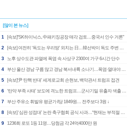
[많이 본 뉴스]
1
[속보]“SK하이닉스, 中패키징공장 매각 검토…중국서 인수 거론”
2
[속보] 여전히 ‘독도는 우리땅’ 외치는 日…韓선박이 독도 주변 해양조사 활동하자 반발
3
노후 상수도관 파열에 폭염 속 사상구 2300여 가구 6시간 단수
4
부산 울산 경남 구름 많고 경남 북서내륙 소나기…폭염·열대야 계속
5
[속보]‘尹 탄핵 반대’ 세계로교회 손현보, 백악관서 트럼프 접견
6
‘탄약 부족 사태’ 보도에 격노한 트럼프…군사기밀 유출자 색출 지시
7
부산 주유소 휘발유 평균가 ℓ당 1849원… 전주보다 3원 ↓
8
[속보] ‘심판 성접대’ 논란 축구협회 공식 사과…“현재는 부적절 행위 없어”
9
1236회 로또 1등 11명…당첨금 각 24억4000만 원