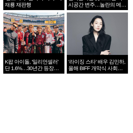
재룡 재판행
시공간 변주…놀란의 메시
지는 ‘전쟁 속죄’
K팝 아이돌, '밀리언셀러'
‘라이징 스타’ 배우 김민하,
단 1.6%…30년간 등장
올해 BIFF 개막식 사회자
1182개팀 전수조사
확정