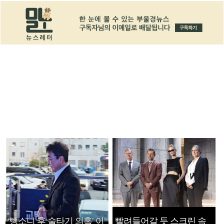
‘뺑소니 후 술타기 의혹’ 이
빨려들어갈 듯 스크린 속