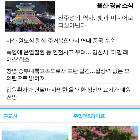
울산·경남 소식
진주성의 역사, 빛과 미디어로
되살아난다
마산 원도심 행정·주거복합단지 연내 준공 수순
폭염에 온열질환 등 안전사고 우려… 양산시, '어필 레
이스' 취소
창녕 중부내륙고속도로서 포탄 발견…살상력 없는 모
의탄으로 밝혀져
입원환자가 연달아 사망한 울산 한 정신의료기관 폐원
전망
근교산
주말엔&라이프