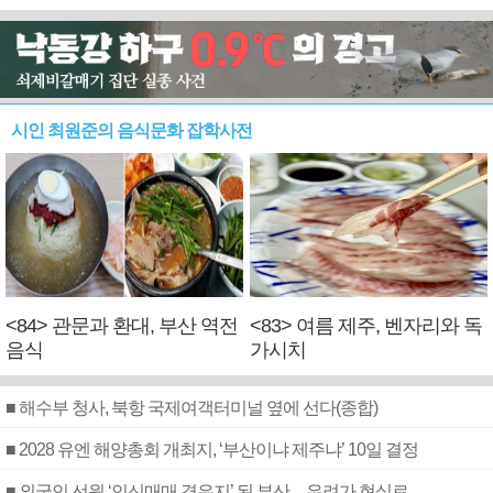
시인 최원준의 음식문화 잡학사전
<84> 관문과 환대, 부산 역전
<83> 여름 제주, 벤자리와 독
음식
가시치
■ 해수부 청사, 북항 국제여객터미널 옆에 선다(종합)
■ 2028 유엔 해양총회 개최지, ‘부산이냐 제주냐’ 10일 결정
■ 외국인 선원 ‘인신매매 경유지’ 된 부산…우려가 현실로