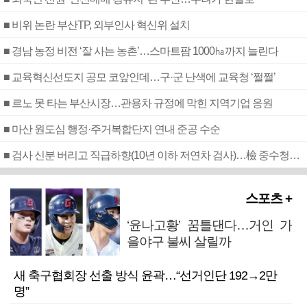
■ 비위 논란 부산TP, 외부인사 혁신위 설치
■ 경남 농정 비전 ‘잘 사는 농촌’…스마트팜 1000㏊까지 늘린다
■ 교육혁신선도지 공모 코앞인데…구·군 난색에 교육청 ‘쩔쩔’
■ 르노 못 타는 부산시장…관용차 규정에 막힌 지역기업 응원
■ 마산 원도심 행정·주거복합단지 연내 준공 수순
■ 검사 신분 버리고 직급하향(10년 이하 저연차 검사)…檢 중수청행 기피
스포츠 +
‘윤나고황’ 꿈틀댄다…거인 가
을야구 불씨 살릴까
새 축구협회장 선출 방식 윤곽…“선거인단 192→2만
명”