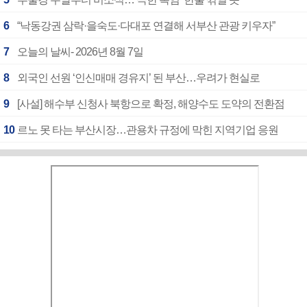
6
“낙동강권 삼락·을숙도·다대포 연결해 서부산 관광 키우자”
7
오늘의 날씨- 2026년 8월 7일
8
외국인 선원 ‘인신매매 경유지’ 된 부산…우려가 현실로
9
[사설] 해수부 신청사 북항으로 확정, 해양수도 도약의 전환점
10
르노 못 타는 부산시장…관용차 규정에 막힌 지역기업 응원