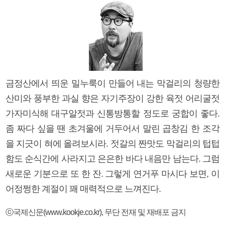
금정산에서 띄운 밀누룩이 만들어 내는 막걸리의 청량한
산미와 풍부한 과실 향은 자기주장이 강한 육젓 어리굴젓
가자미식해 대구알젓과 신통방통할 정도로 궁합이 좋다.
좀 짜다 싶을 땐 초겨울에 거두어서 말린 곱창김 한 조각
을 지긋이 혀에 올려보시라. 젓갈의 짠맛도 막걸리의 텁텁
함도 순식간에 사라지고 은은한 바다 내음만 남는다. 그럼
새로운 기분으로 또 한 잔. 그렇게 연거푸 마시다 보면, 이
어정쩡한 계절이 꽤 매력적으로 느껴진다.
ⓒ국제신문(www.kookje.co.kr), 무단 전재 및 재배포 금지