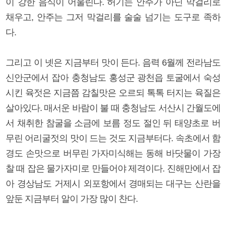
이 강한 음식이 어울린다. 허기는 안주가 아닌 막걸리로
채우고, 안주는 그저 막걸리를 술술 넘기는 도구로 족하
다.
그리고 이 넷은 지금부터 맛이 든다. 음력 6월께 전라남도
신안군에서 잡아 충청남도 홍성군 광천읍 토굴에서 숙성
시킨 육젓은 지금쯤 감칠맛은 오르되 톡톡 터지는 육질은
살아있다. 매서운 바람이 불 때 충청남도 서산시 간월도에
서 채취한 참굴을 소금에 보름 정도 절인 뒤 태양초로 버
무린 어리굴젓의 맛이 드는 것도 지금부터다. 속초에서 함
경도 손맛으로 버무린 가자미식해는 동해 바닷물이 가장
찰 때 잡은 물가자미로 만들어야 제격이다. 진해만에서 잡
아 경상남도 거제시 외포항에서 경매되는 대구는 산란을
앞둔 지금부터 알이 가장 많이 찬다.