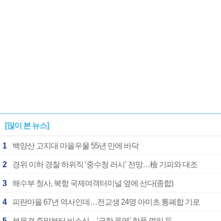
[많이 본 뉴스]
1
백양산 고지대 마을우물 55년 만에 바닥
2
경위 이하 경찰 하위직 ‘중수청 러시’ 전망…檢 기피와 대조
3
해수부 청사, 북항 국제여객터미널 옆에 선다(종합)
4
피란마을 67년 역사인데…전교생 24명 아미초 통폐합 기로
5
부울경 주말부터 비소식…‘극한 폭염’ 한풀 꺾일 듯