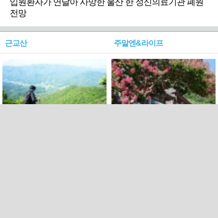
입원환자가 연달아 사망한 울산 한 정신의료기관 폐원
전망
근교산
주말엔&라이프
근교산&그너머…상주·문경
폭염보다 더 뜨거워라…100
청화산~시루봉
일을 붉게 불태울 ‘선비정신’
피었네
PC버전
엑스
페이스북
Copyright ⓒ 2015 All rights reserved by 국제신문