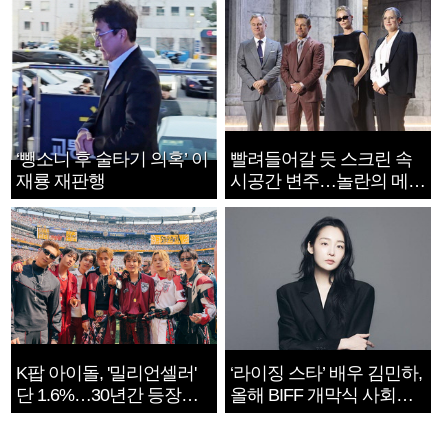
‘뺑소니 후 술타기 의혹’ 이
빨려들어갈 듯 스크린 속
재룡 재판행
시공간 변주…놀란의 메시
지는 ‘전쟁 속죄’
K팝 아이돌, '밀리언셀러'
‘라이징 스타’ 배우 김민하,
단 1.6%…30년간 등장
올해 BIFF 개막식 사회자
1182개팀 전수조사
확정