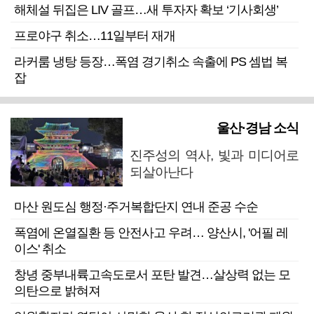
해체설 뒤집은 LIV 골프…새 투자자 확보 ‘기사회생’
프로야구 취소…11일부터 재개
라커룸 냉탕 등장…폭염 경기취소 속출에 PS 셈법 복
잡
울산·경남 소식
진주성의 역사, 빛과 미디어로
되살아난다
마산 원도심 행정·주거복합단지 연내 준공 수순
폭염에 온열질환 등 안전사고 우려… 양산시, '어필 레
이스' 취소
창녕 중부내륙고속도로서 포탄 발견…살상력 없는 모
의탄으로 밝혀져