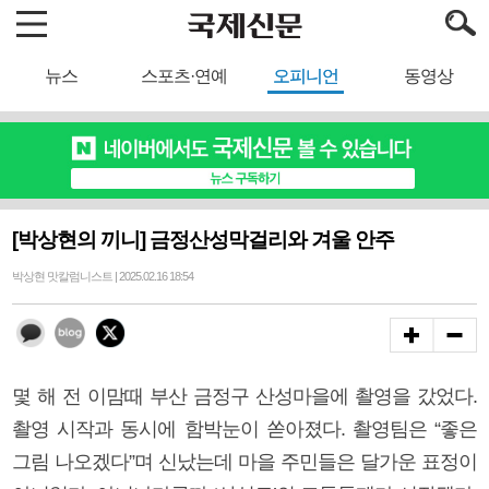
뉴스
스포츠·연예
오피니언
동영상
[박상현의 끼니] 금정산성막걸리와 겨울 안주
박상현 맛칼럼니스트 | 2025.02.16 18:54
몇 해 전 이맘때 부산 금정구 산성마을에 촬영을 갔었다.
촬영 시작과 동시에 함박눈이 쏟아졌다. 촬영팀은 “좋은
그림 나오겠다”며 신났는데 마을 주민들은 달가운 표정이