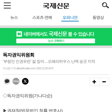
뉴스
스포츠·연예
오피니언
동영상
독자권익위원회
‘부랑인 인권유린’ 잘 짚어…오페라하우스 난맥 송곳 지적
이선정 기자 sjlee@kookje.co.kr | 2022.12.29 19:27
◇독자권익위원(가나다순)
▶권재창(법무법인 청률 변호사)