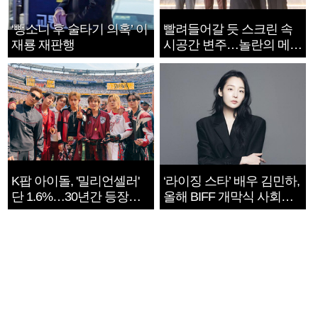
‘뺑소니 후 술타기 의혹’ 이
빨려들어갈 듯 스크린 속
재룡 재판행
시공간 변주…놀란의 메시
지는 ‘전쟁 속죄’
K팝 아이돌, '밀리언셀러'
‘라이징 스타’ 배우 김민하,
단 1.6%…30년간 등장
올해 BIFF 개막식 사회자
1182개팀 전수조사
확정