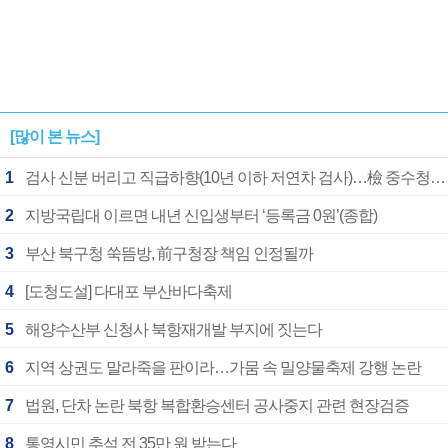
[많이 본 뉴스]
1
검사 신분 버리고 직급하향(10년 이하 저연차 검사)…檢 중수청행 기피
2
지방국립대 이르면 내년 신입생부터 ‘등록금 0원’(종합)
3
부산 북구청 쑥뜸방, 前구청장 책임 인정될까
4
[도청도설] 다대포 부산바다축제
5
해양수산부 신청사 북항재개발 부지에 짓는다
6
지역 상권도 말라죽을 판이라…가뭄 속 밀양물축제 강행 논란
7
법원, 단차 논란 북항 복합환승센터 공사중지 관련 현장검증
8
통영시민 추석 전 35만 원 받는다