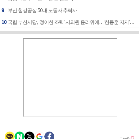
9
부산 철강공장 50대 노동자 추락사
10
국힘 부산시당, ‘정이한 조력’ 시의원 윤리위에…‘한동훈 지지’도 신고접수