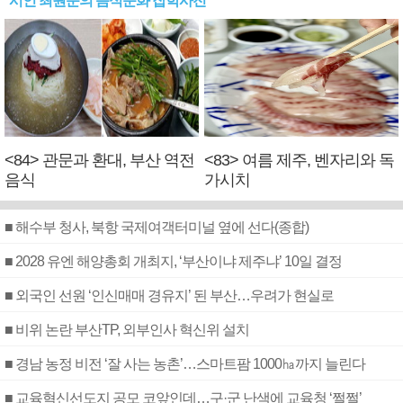
시인 최원준의 음식문화 잡학사전
<84> 관문과 환대, 부산 역전
<83> 여름 제주, 벤자리와 독
음식
가시치
■ 해수부 청사, 북항 국제여객터미널 옆에 선다(종합)
■ 2028 유엔 해양총회 개최지, ‘부산이냐 제주냐’ 10일 결정
■ 외국인 선원 ‘인신매매 경유지’ 된 부산…우려가 현실로
■ 비위 논란 부산TP, 외부인사 혁신위 설치
■ 경남 농정 비전 ‘잘 사는 농촌’…스마트팜 1000㏊까지 늘린다
■ 교육혁신선도지 공모 코앞인데…구·군 난색에 교육청 ‘쩔쩔’