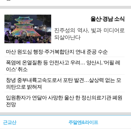
울산·경남 소식
진주성의 역사, 빛과 미디어로
되살아난다
마산 원도심 행정·주거복합단지 연내 준공 수순
폭염에 온열질환 등 안전사고 우려… 양산시, '어필 레
이스' 취소
창녕 중부내륙고속도로서 포탄 발견…살상력 없는 모
의탄으로 밝혀져
입원환자가 연달아 사망한 울산 한 정신의료기관 폐원
전망
근교산
주말엔&라이프