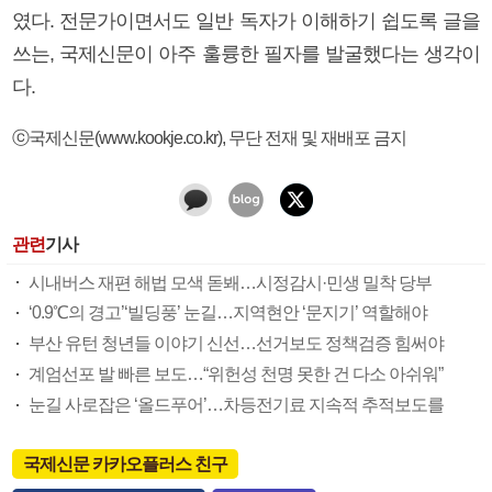
였다. 전문가이면서도 일반 독자가 이해하기 쉽도록 글을
쓰는, 국제신문이 아주 훌륭한 필자를 발굴했다는 생각이
다.
ⓒ국제신문(www.kookje.co.kr), 무단 전재 및 재배포 금지
관련
기사
시내버스 재편 해법 모색 돋봬…시정감시·민생 밀착 당부
‘0.9℃의 경고’‘빌딩풍’ 눈길…지역현안 ‘문지기’ 역할해야
부산 유턴 청년들 이야기 신선…선거보도 정책검증 힘써야
계엄선포 발 빠른 보도…“위헌성 천명 못한 건 다소 아쉬워”
눈길 사로잡은 ‘올드푸어’…차등전기료 지속적 추적보도를
국제신문 카카오플러스 친구