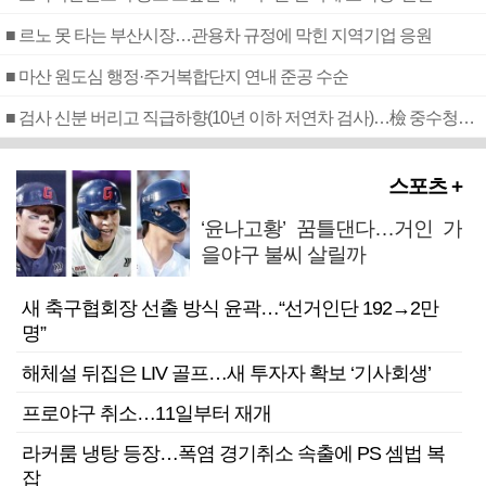
■ 르노 못 타는 부산시장…관용차 규정에 막힌 지역기업 응원
■ 마산 원도심 행정·주거복합단지 연내 준공 수순
■ 검사 신분 버리고 직급하향(10년 이하 저연차 검사)…檢 중수청행 기피
스포츠 +
‘윤나고황’ 꿈틀댄다…거인 가
을야구 불씨 살릴까
새 축구협회장 선출 방식 윤곽…“선거인단 192→2만
명”
해체설 뒤집은 LIV 골프…새 투자자 확보 ‘기사회생’
프로야구 취소…11일부터 재개
라커룸 냉탕 등장…폭염 경기취소 속출에 PS 셈법 복
잡