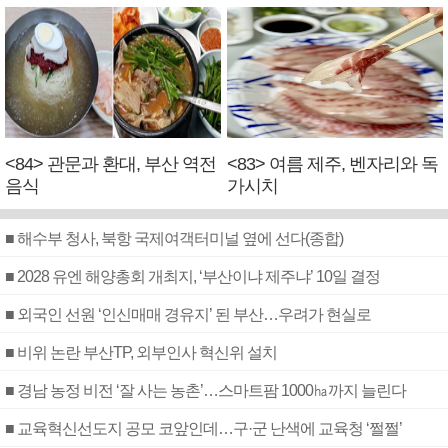
<84> 관문과 환대, 부산 역전
<83> 여름 제주, 벤자리와 독
음식
가시치
■ 해수부 청사, 북항 국제여객터미널 옆에 선다(종합)
■ 2028 유엔 해양총회 개최지, ‘부산이냐 제주냐’ 10일 결정
■ 외국인 선원 ‘인신매매 경유지’ 된 부산…우려가 현실로
■ 비위 논란 부산TP, 외부인사 혁신위 설치
■ 경남 농정 비전 ‘잘 사는 농촌’…스마트팜 1000㏊까지 늘린다
■ 교육혁신선도지 공모 코앞인데…구·군 난색에 교육청 ‘쩔쩔’