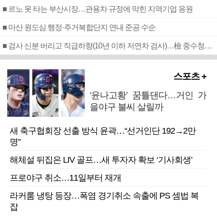
■ 르노 못 타는 부산시장…관용차 규정에 막힌 지역기업 응원
■ 마산 원도심 행정·주거복합단지 연내 준공 수순
■ 검사 신분 버리고 직급하향(10년 이하 저연차 검사)…檢 중수청행 기피
스포츠 +
‘윤나고황’ 꿈틀댄다…거인 가
을야구 불씨 살릴까
새 축구협회장 선출 방식 윤곽…“선거인단 192→2만
명”
해체설 뒤집은 LIV 골프…새 투자자 확보 ‘기사회생’
프로야구 취소…11일부터 재개
라커룸 냉탕 등장…폭염 경기취소 속출에 PS 셈법 복
잡