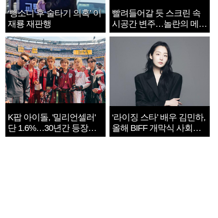
‘뺑소니 후 술타기 의혹’ 이
빨려들어갈 듯 스크린 속
재룡 재판행
시공간 변주…놀란의 메시
지는 ‘전쟁 속죄’
K팝 아이돌, '밀리언셀러'
‘라이징 스타’ 배우 김민하,
단 1.6%…30년간 등장
올해 BIFF 개막식 사회자
1182개팀 전수조사
확정