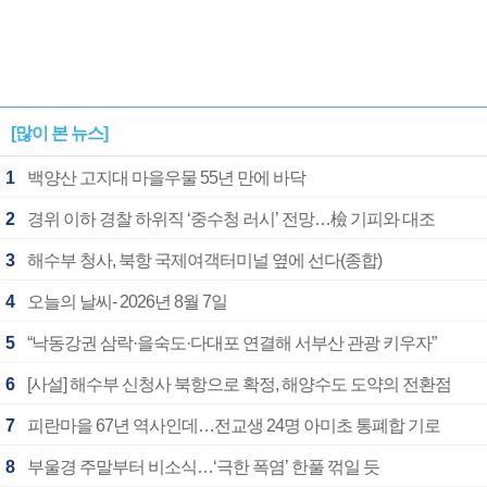
[많이 본 뉴스]
1
백양산 고지대 마을우물 55년 만에 바닥
2
경위 이하 경찰 하위직 ‘중수청 러시’ 전망…檢 기피와 대조
3
해수부 청사, 북항 국제여객터미널 옆에 선다(종합)
4
오늘의 날씨- 2026년 8월 7일
5
“낙동강권 삼락·을숙도·다대포 연결해 서부산 관광 키우자”
6
[사설] 해수부 신청사 북항으로 확정, 해양수도 도약의 전환점
7
피란마을 67년 역사인데…전교생 24명 아미초 통폐합 기로
8
부울경 주말부터 비소식…‘극한 폭염’ 한풀 꺾일 듯