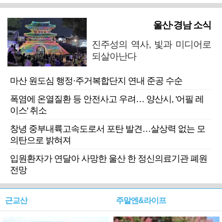
울산·경남 소식
진주성의 역사, 빛과 미디어로
되살아난다
마산 원도심 행정·주거복합단지 연내 준공 수순
폭염에 온열질환 등 안전사고 우려… 양산시, '어필 레
이스' 취소
창녕 중부내륙고속도로서 포탄 발견…살상력 없는 모
의탄으로 밝혀져
입원환자가 연달아 사망한 울산 한 정신의료기관 폐원
전망
근교산
주말엔&라이프