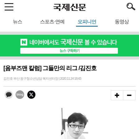
뉴스
스포츠·연예
오피니언
동영상
[옴부즈맨 칼럼] 그들만의 리그 /김진호
김진호 부산 동구청소년상담 복지센터장 | 2020.11.24 18:43