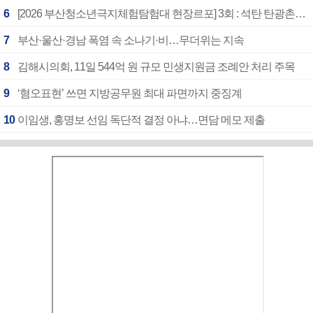
6
[2026 부산청소년극지체험탐험대 현장르포] 3회 : 석탄 탄광촌에서 북극 연구의 중심지로
7
부산·울산·경남 폭염 속 소나기·비…무더위는 지속
8
김해시의회, 11일 544억 원 규모 민생지원금 조례안 처리 주목
9
‘혐오표현’ 쓰면 지방공무원 최대 파면까지 중징계
10
이임생, 홍명보 선임 독단적 결정 아냐…면담 메모 제출