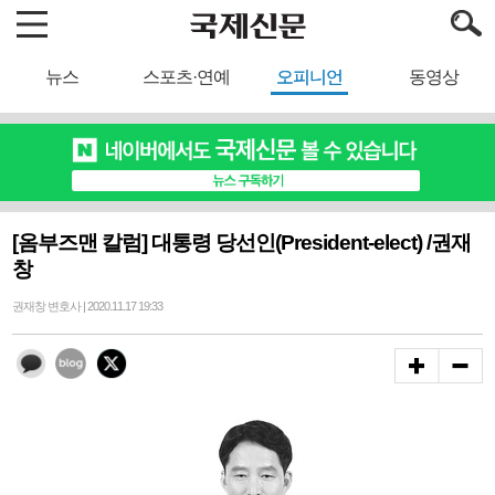
뉴스
스포츠·연예
오피니언
동영상
[옴부즈맨 칼럼] 대통령 당선인(President-elect) /권재
창
권재창 변호사 | 2020.11.17 19:33