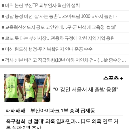
■ 비위 논란 부산TP, 외부인사 혁신위 설치
■ 경남 농정 비전 ‘잘 사는 농촌’…스마트팜 1000㏊까지 늘린다
■ 교육혁신선도지 공모 코앞인데…구·군 난색에 교육청 ‘쩔쩔’
■ 르노 못 타는 부산시장…관용차 규정에 막힌 지역기업 응원
■ 마산 원도심 행정·주거복합단지 연내 준공 수순
■ 검사 신분 버리고 직급하향(10년 이하 저연차 검사)…檢 중수청행 기피
스포츠 +
“이강인 서울서 새 출발 응원”
패패패패…부산아이파크 1부 승격 급제동
축구협회 ‘성 접대’ 의혹 일파만파…日도 의혹 연루 거
론 심판 2명 조사