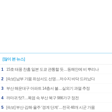
[많이 본 뉴스]
1
15호 태풍 찬홈 일본 도쿄 관통할 듯…동해안에 비 뿌리나
2
[속보] 남부 가뭄 위성서도 선명…저수지 바닥 드러났다
3
부산 해운대구 아파트 14층서 불…실외기 과열 추정
4
까마귀 탓?…폭염 속 부산 북구 986가구 정전
5
[속보] 부산·김해·울주 ‘경계 단계’…전국 48개 시군 가뭄