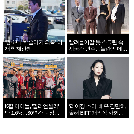
‘뺑소니 후 술타기 의혹’ 이
빨려들어갈 듯 스크린 속
재룡 재판행
시공간 변주…놀란의 메시
지는 ‘전쟁 속죄’
K팝 아이돌, '밀리언셀러'
‘라이징 스타’ 배우 김민하,
단 1.6%…30년간 등장
올해 BIFF 개막식 사회자
1182개팀 전수조사
확정