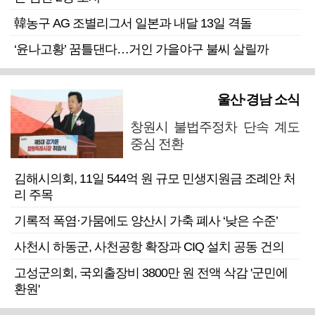
韓농구 AG 조별리그서 일본과 내달 13일 격돌
‘윤나고황’ 꿈틀댄다…거인 가을야구 불씨 살릴까
울산·경남 소식
창원시 불법주정차 단속 계도
중심 전환
김해시의회, 11일 544억 원 규모 민생지원금 조례안 처
리 주목
기록적 폭염·가뭄에도 양산시 가축 폐사 ‘낮은 수준’
사천시 하동군, 사천공항 확장과 CIQ 설치 공동 건의
고성군의회, 국외출장비 3800만 원 전액 삭감 '군민에
환원'