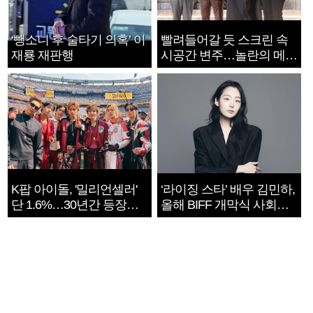
‘뺑소니 후 술타기 의혹’ 이
빨려들어갈 듯 스크린 속
재룡 재판행
시공간 변주…놀란의 메시
지는 ‘전쟁 속죄’
K팝 아이돌, '밀리언셀러'
‘라이징 스타’ 배우 김민하,
단 1.6%…30년간 등장
올해 BIFF 개막식 사회자
1182개팀 전수조사
확정