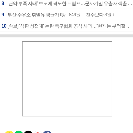
8
‘탄약 부족 사태’ 보도에 격노한 트럼프…군사기밀 유출자 색출 지시
9
부산 주유소 휘발유 평균가 ℓ당 1849원… 전주보다 3원 ↓
10
[속보] ‘심판 성접대’ 논란 축구협회 공식 사과…“현재는 부적절 행위 없어”