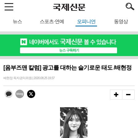
뉴스
스포츠·연예
오피니언
동영상
[옴부즈맨 칼럼] 광고를 대하는 슬기로운 태도 /배현정
배현정 독자권익위원 | 2020.08.25 19:37