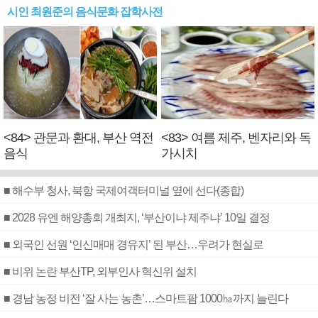
시인 최원준의 음식문화 잡학사전
<84> 관문과 환대, 부산 역전
<83> 여름 제주, 벤자리와 독
음식
가시치
■ 해수부 청사, 북항 국제여객터미널 옆에 선다(종합)
■ 2028 유엔 해양총회 개최지, ‘부산이냐 제주냐’ 10일 결정
■ 외국인 선원 ‘인신매매 경유지’ 된 부산…우려가 현실로
■ 비위 논란 부산TP, 외부인사 혁신위 설치
■ 경남 농정 비전 ‘잘 사는 농촌’…스마트팜 1000㏊까지 늘린다