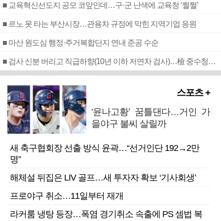
■ 교육혁신선도지 공모 코앞인데…구·군 난색에 교육청 ‘쩔쩔’
■ 르노 못 타는 부산시장…관용차 규정에 막힌 지역기업 응원
■ 마산 원도심 행정·주거복합단지 연내 준공 수순
■ 검사 신분 버리고 직급하향(10년 이하 저연차 검사)…檢 중수청행 기피
스포츠 +
‘윤나고황’ 꿈틀댄다…거인 가
을야구 불씨 살릴까
새 축구협회장 선출 방식 윤곽…“선거인단 192→2만
명”
해체설 뒤집은 LIV 골프…새 투자자 확보 ‘기사회생’
프로야구 취소…11일부터 재개
라커룸 냉탕 등장…폭염 경기취소 속출에 PS 셈법 복