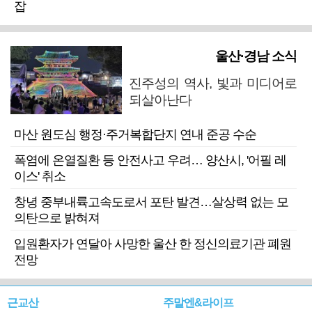
잡
울산·경남 소식
진주성의 역사, 빛과 미디어로
되살아난다
마산 원도심 행정·주거복합단지 연내 준공 수순
폭염에 온열질환 등 안전사고 우려… 양산시, '어필 레
이스' 취소
창녕 중부내륙고속도로서 포탄 발견…살상력 없는 모
의탄으로 밝혀져
입원환자가 연달아 사망한 울산 한 정신의료기관 폐원
전망
근교산
주말엔&라이프