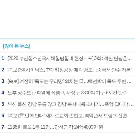
[많이 본 뉴스]
1
[2026 부산청소년극지체험탐험대 현장르포] 3회 : 석탄 탄광촌에서 북극 연구의 중심지로
2
[속보]“SK하이닉스, 中패키징공장 매각 검토…중국서 인수 거론”
3
[속보] 여전히 ‘독도는 우리땅’ 외치는 日…韓선박이 독도 주변 해양조사 활동하자 반발
4
노후 상수도관 파열에 폭염 속 사상구 2300여 가구 6시간 단수
5
부산 울산 경남 구름 많고 경남 북서내륙 소나기…폭염·열대야 계속
6
[속보]‘尹 탄핵 반대’ 세계로교회 손현보, 백악관서 트럼프 접견
7
1236회 로또 1등 11명…당첨금 각 24억4000만 원