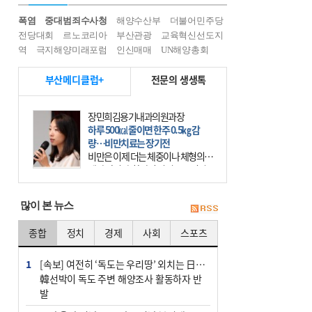
폭염
중대범죄수사청
해양수산부
더불어민주당
전당대회
르노코리아
부산관광
교육혁신선도지
역
극지해양미래포럼
인신매매
UN해양총회
부산메디클럽+
전문의 생생톡
장민희김용기내과의원과장
하루 500㎉ 줄이면 한주 0.5㎏ 감
량…비만치료는 장기전
비만은 이제 더는 체중이나 체형의 문
제가 아니다. 하나의 질병으로 인지
하고 치료와 관리를 해야 한다. 세계
보건기구(WHO)는 이미 1994년 비만
많이 본 뉴스
을 인류의 중요한
종합
정치
경제
사회
스포츠
1
[속보] 여전히 ‘독도는 우리땅’ 외치는 日…
韓선박이 독도 주변 해양조사 활동하자 반
발