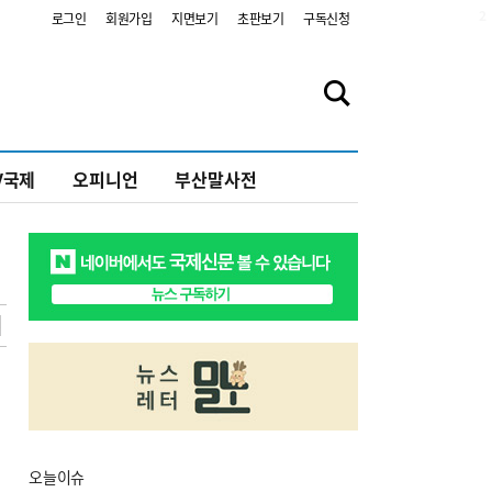
2
로그인
회원가입
지면보기
초판보기
구독신청
V국제
오피니언
부산말사전
오늘
이슈