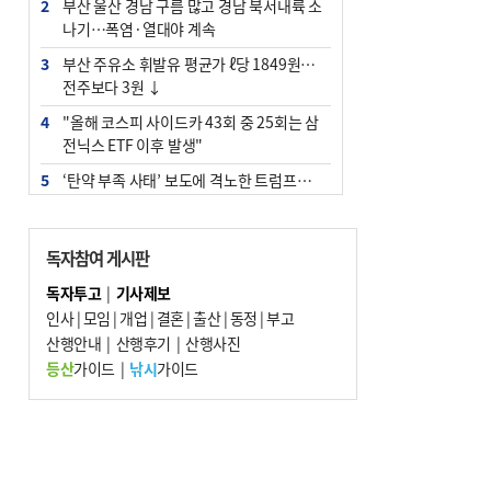
2
부산 울산 경남 구름 많고 경남 북서내륙 소
나기…폭염·열대야 계속
3
부산 주유소 휘발유 평균가 ℓ당 1849원…
전주보다 3원 ↓
4
"올해 코스피 사이드카 43회 중 25회는 삼
전닉스 ETF 이후 발생"
5
‘탄약 부족 사태’ 보도에 격노한 트럼프…
군사기밀 유출자 색출 지시
6
[속보] ‘심판 성접대’ 논란 축구협회 공식 사
독자참여 게시판
과…“현재는 부적절 행위 없어”
독자투고
|
기사제보
7
부산 앞바다에 기름 425ℓ 유출한 러시아 화
인사
|
모임
|
개업
|
결혼
|
출산
|
동정
|
부고
물선 적발
산행안내
|
산행후기
|
산행사진
8
서울 중랑구서 흉기 난동…60대 남성 2명
등산
가이드
|
낚시
가이드
사망
9
입추 지났지만 푹푹 찐다…온열질환자 10
년 만에 3배
10
[2026 부산청소년극지체험탐험대 현장르