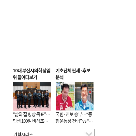
포] 2회 : 하늘에서 만난 얼음의 나라
10대 부산시의회 상임
기초단체 판세·후보
위 들여다보기
분석
“삶의 질 향상 목표”…
국힘·진보 승부…“종
민생 100일 비상조치
합운동장 건립” vs “출
면밀 심사
근 공공버스 도입”