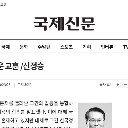
타그램
국제
문화
주말엔
스포츠
기획
인터뷰
T
운 교훈 /신정승
9:23:26
| 본지 30면
글자 크기
드 문제를 둘러싼 그간의 갈등을 봉합하
용의 합의를 발표했다. 이에 대해 국
 혼재하고 있지만 대체로 그간 한국정