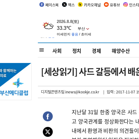
페이스북
엑스
카카오채널
유튜브
인스
사회
정치
경제
해양수산
[세상읽기] 사드 갈등에서 배
디지털콘텐츠팀 inews@kookje.co.kr
| 입력 : 2017-11-07 1
지난달 31일 한중 양국은 사
고 양국관계를 정상화한다는 내
내에서 환영과 비판의 의견들이