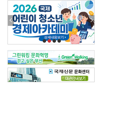
엘리트 자평해온 市 공무원…생중계 회의서 능력 입증을
김준희의 클래식 인사이트
[전체보기]
여름날의 애상, 왈츠
빛나는 꿈의 계절, 4월의 노래
김지윤의 우리음악 이야기
[전체보기]
세종시대 음악이 전해진 이유
영산회상, 불교음악에서 풍류음악으로
뉴스와 현장
[전체보기]
‘800조 투자’ 희비 가른 재생에너지
뜨거워지는 바다, 북쪽으로 열리는 항로
데스크시각
[전체보기]
물은 행정구역 경계를 따라 흐르지 않는다
도청도설
[전체보기]
회피형 대통령
다대포 부산바다축제
독자 투고
[전체보기]
새로운 시작 ‘황혼 이혼’
무료 화장실 깨끗하게 쓰자
메디칼럼
[전체보기]