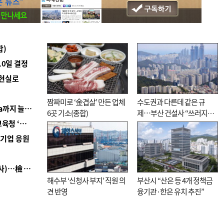
합)
10일 결정
 현실로
짬짜미로 ‘金겹살’ 만든 업체
수도권과 다른데 같은 규
■ 경남 농정 비전 ‘잘 사는 농촌’…스마트팜 1000㏊까지 늘린다
6곳 기소(종합)
제…부산 건설사 “쓰러지기
■ 교육혁신선도지 공모 코앞인데…구·군 난색에 교육청 ‘쩔쩔’
직전”
역기업 응원
■ 검사 신분 버리고 직급하향(10년 이하 저연차 검사)…檢 중수청행 기피
해수부 ‘신청사 부지’ 직원 의
부산시 “산은 등 4개 정책금
견 반영
융기관·한은 유치 추진”