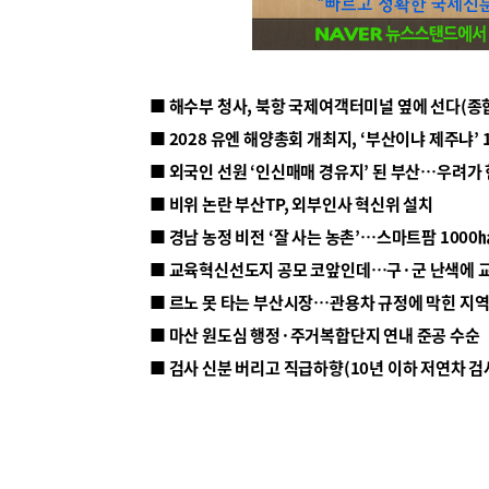
■ 해수부 청사, 북항 국제여객터미널 옆에 선다(종
■ 2028 유엔 해양총회 개최지, ‘부산이냐 제주냐’ 
■ 외국인 선원 ‘인신매매 경유지’ 된 부산…우려가
■ 비위 논란 부산TP, 외부인사 혁신위 설치
■ 르노 못 타는 부산시장…관용차 규정에 막힌 지
■ 마산 원도심 행정·주거복합단지 연내 준공 수순