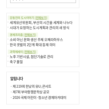
강동진의 도시이야기
[전체보기]
세계유산위원회, 부산의 시간을 세계와 나누다
시대가 요청하는 도시계획과 관리의 새 방식
경제프리즘
[전체보기]
소비 아닌 문화 생산 주체 오페라하우스
한국 갯벌의 2단계 확대 등재 의미
과학에세이
[전체보기]
노후 기반시설, 첨단기술로 관리
축구 물질
국제칼럼
[전체보기]
부정선거
알립니다
선관위와 尹의 ‘0점 답안’
기고
· 제 219회 한낮의 유U; 콘서트
[전체보기]
환자의 희망, 헌혈의 힘
· 제7회 부마항쟁문학상 공모
대학과 지역 ‘연결’이 지역혁신이다
· 2026 국제 어린이·청소년 경제아카데미
기자수첩
[전체보기]
금고 이사장 전횡, 지금도 진행중