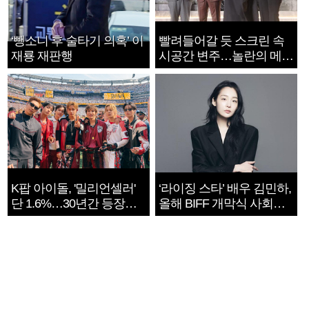
‘뺑소니 후 술타기 의혹’ 이
빨려들어갈 듯 스크린 속
재룡 재판행
시공간 변주…놀란의 메시
지는 ‘전쟁 속죄’
K팝 아이돌, '밀리언셀러'
‘라이징 스타’ 배우 김민하,
단 1.6%…30년간 등장
올해 BIFF 개막식 사회자
1182개팀 전수조사
확정