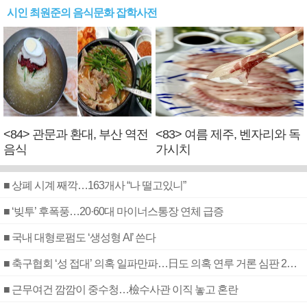
시인 최원준의 음식문화 잡학사전
<84> 관문과 환대, 부산 역전
<83> 여름 제주, 벤자리와 독
음식
가시치
■ 상폐 시계 째깍…163개사 “나 떨고있니”
■ ‘빚투’ 후폭풍…20·60대 마이너스통장 연체 급증
■ 국내 대형로펌도 ‘생성형 AI’ 쓴다
■ 축구협회 ‘성 접대’ 의혹 일파만파…日도 의혹 연루 거론 심판 2명 조사
■ 근무여건 깜깜이 중수청…檢수사관 이직 놓고 혼란