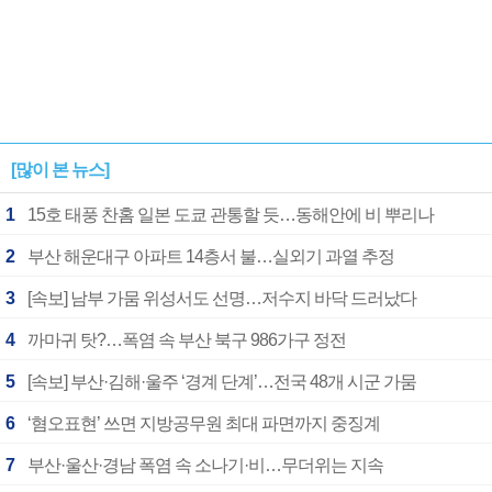
[많이 본 뉴스]
1
15호 태풍 찬홈 일본 도쿄 관통할 듯…동해안에 비 뿌리나
2
부산 해운대구 아파트 14층서 불…실외기 과열 추정
3
[속보] 남부 가뭄 위성서도 선명…저수지 바닥 드러났다
4
까마귀 탓?…폭염 속 부산 북구 986가구 정전
5
[속보] 부산·김해·울주 ‘경계 단계’…전국 48개 시군 가뭄
6
‘혐오표현’ 쓰면 지방공무원 최대 파면까지 중징계
7
부산·울산·경남 폭염 속 소나기·비…무더위는 지속