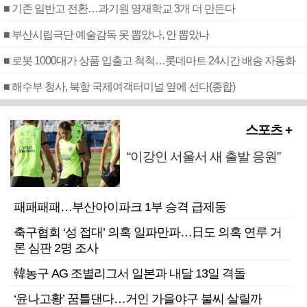
■ 기존 일반고 전환…과기원 영재학교 3개 더 만든다
■ 부산시립극단 예술감독 못 뽑았나, 안 뽑았나
■ 로봇 1000대가 상품 입출고 척척…롯데마트 24시간 배송 자동화
■ 해수부 청사, 북항 국제여객터미널 옆에 선다(종합)
스포츠 +
“이강인 서울서 새 출발 응원”
패패패패…부산아이파크 1부 승격 급제동
축구협회 ‘성 접대’ 의혹 일파만파…日도 의혹 연루 거
론 심판 2명 조사
韓농구 AG 조별리그서 일본과 내달 13일 격돌
‘윤나고황’ 꿈틀댄다…거인 가을야구 불씨 살릴까