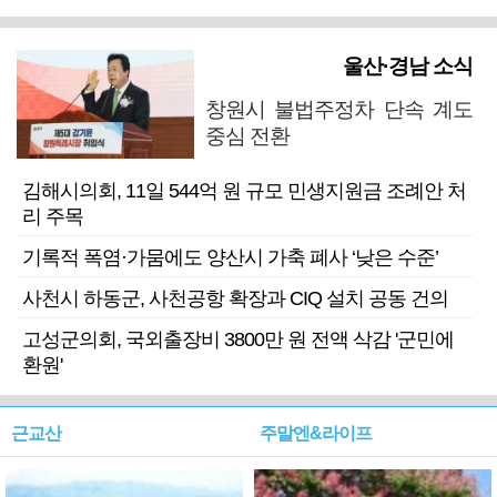
울산·경남 소식
창원시 불법주정차 단속 계도
중심 전환
김해시의회, 11일 544억 원 규모 민생지원금 조례안 처
리 주목
기록적 폭염·가뭄에도 양산시 가축 폐사 ‘낮은 수준’
사천시 하동군, 사천공항 확장과 CIQ 설치 공동 건의
고성군의회, 국외출장비 3800만 원 전액 삭감 '군민에
환원'
근교산
주말엔&라이프