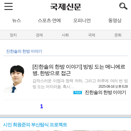
뉴스
스포츠·연예
오피니언
동영상
정치
경제
사회
국제
문화
진한솔의 한방 이야기
[진한솔의 한방 이야기] 빙빙 도는 메니에르
병, 한방으로 접근
갑작스러운 이명과 청력 저하, 그리고 하루에 여러 번 빙
빙 도는 어지러움. 혹시 ...
2025-08-18 오후 6:28
진한솔의 한방 이야기
1
시인 최원준의 부산탐식 프로젝트