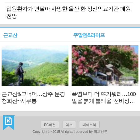
입원환자가 연달아 사망한 울산 한 정신의료기관 폐원
전망
근교산
주말엔&라이프
근교산&그너머…상주·문경
폭염보다 더 뜨거워라…100
청화산~시루봉
일을 붉게 불태울 ‘선비정신’
피었네
PC버전
엑스
페이스북
Copyright ⓒ 2015 All rights reserved by 국제신문