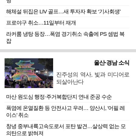
명”
해체설 뒤집은 LIV 골프…새 투자자 확보 ‘기사회생’
프로야구 취소…11일부터 재개
라커룸 냉탕 등장…폭염 경기취소 속출에 PS 셈법 복
잡
울산·경남 소식
진주성의 역사, 빛과 미디어로
되살아난다
마산 원도심 행정·주거복합단지 연내 준공 수순
폭염에 온열질환 등 안전사고 우려… 양산시, '어필 레
이스' 취소
창녕 중부내륙고속도로서 포탄 발견…살상력 없는 모
의탄으로 밝혀져