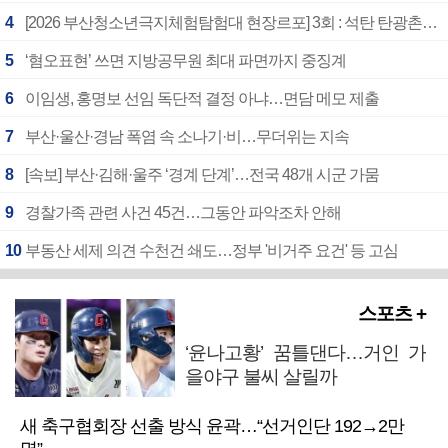
4
[2026 부산청소년극지체험탐험대 현장르포] 3회 : 석탄 탄광촌에서 북극 연구의 중심지로
5
‘혐오표현’ 쓰면 지방공무원 최대 파면까지 중징계
6
이임생, 홍명보 선임 독단적 결정 아냐…면담 메모 제출
7
부산·울산·경남 폭염 속 소나기·비…무더위는 지속
8
[속보] 부산·김해·울주 ‘경계 단계’…전국 48개 시군 가뭄
9
경찰가족 관련 사건 45건…그동안 파악조차 안해
10
부동산 세제 의견 수천건 쇄도…정부 '비거주 요건' 등 고심
스포츠 +
‘윤나고황’ 꿈틀댄다…거인 가
을야구 불씨 살릴까
새 축구협회장 선출 방식 윤곽…“선거인단 192→2만