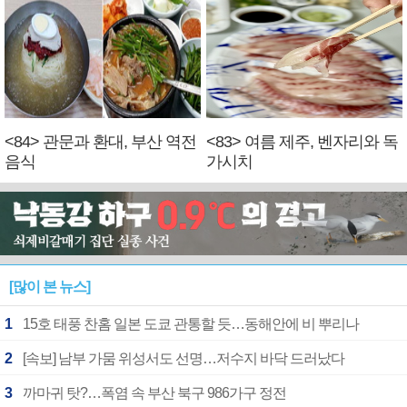
<84> 관문과 환대, 부산 역전
<83> 여름 제주, 벤자리와 독
음식
가시치
[많이 본 뉴스]
1
15호 태풍 찬홈 일본 도쿄 관통할 듯…동해안에 비 뿌리나
2
[속보] 남부 가뭄 위성서도 선명…저수지 바닥 드러났다
3
까마귀 탓?…폭염 속 부산 북구 986가구 정전