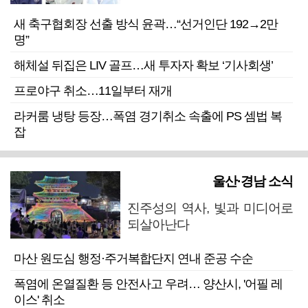
새 축구협회장 선출 방식 윤곽…“선거인단 192→2만
명”
해체설 뒤집은 LIV 골프…새 투자자 확보 ‘기사회생’
프로야구 취소…11일부터 재개
라커룸 냉탕 등장…폭염 경기취소 속출에 PS 셈법 복
잡
울산·경남 소식
진주성의 역사, 빛과 미디어로
되살아난다
마산 원도심 행정·주거복합단지 연내 준공 수순
폭염에 온열질환 등 안전사고 우려… 양산시, '어필 레
이스' 취소