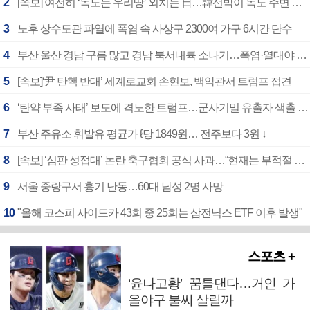
2
[속보] 여전히 ‘독도는 우리땅’ 외치는 日…韓선박이 독도 주변 해양조사 활동하자 반발
3
노후 상수도관 파열에 폭염 속 사상구 2300여 가구 6시간 단수
4
부산 울산 경남 구름 많고 경남 북서내륙 소나기…폭염·열대야 계속
5
[속보]‘尹 탄핵 반대’ 세계로교회 손현보, 백악관서 트럼프 접견
6
‘탄약 부족 사태’ 보도에 격노한 트럼프…군사기밀 유출자 색출 지시
7
부산 주유소 휘발유 평균가 ℓ당 1849원… 전주보다 3원 ↓
8
[속보] ‘심판 성접대’ 논란 축구협회 공식 사과…“현재는 부적절 행위 없어”
9
서울 중랑구서 흉기 난동…60대 남성 2명 사망
10
"올해 코스피 사이드카 43회 중 25회는 삼전닉스 ETF 이후 발생"
스포츠 +
‘윤나고황’ 꿈틀댄다…거인 가
을야구 불씨 살릴까