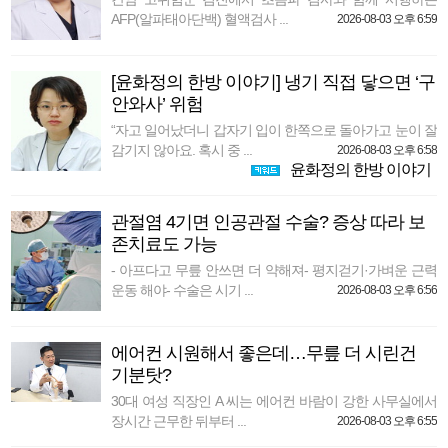
AFP(알파태아단백) 혈액검사 ...
2026-08-03 오후 6:59
[윤화정의 한방 이야기] 냉기 직접 닿으면 ‘구
안와사’ 위험
“자고 일어났더니 갑자기 입이 한쪽으로 돌아가고 눈이 잘
감기지 않아요. 혹시 중 ...
2026-08-03 오후 6:58
윤화정의 한방 이야기
관절염 4기면 인공관절 수술? 증상 따라 보
존치료도 가능
- 아프다고 무릎 안쓰면 더 약해져- 평지걷기·가벼운 근력
운동 해야- 수술은 시기 ...
2026-08-03 오후 6:56
에어컨 시원해서 좋은데…무릎 더 시린건
기분탓?
30대 여성 직장인 A 씨는 에어컨 바람이 강한 사무실에서
장시간 근무한 뒤부터 ...
2026-08-03 오후 6:55