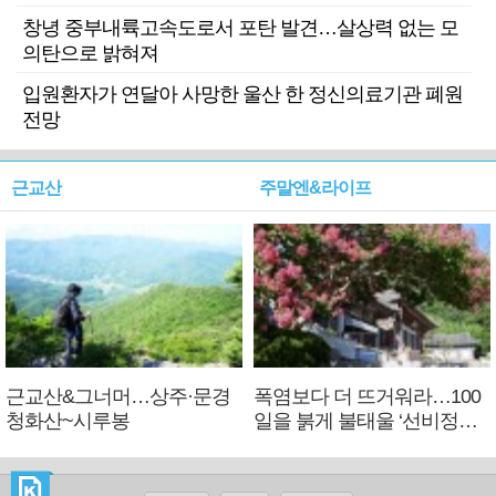
창녕 중부내륙고속도로서 포탄 발견…살상력 없는 모
의탄으로 밝혀져
입원환자가 연달아 사망한 울산 한 정신의료기관 폐원
전망
근교산
주말엔&라이프
근교산&그너머…상주·문경
폭염보다 더 뜨거워라…100
청화산~시루봉
일을 붉게 불태울 ‘선비정신’
피었네