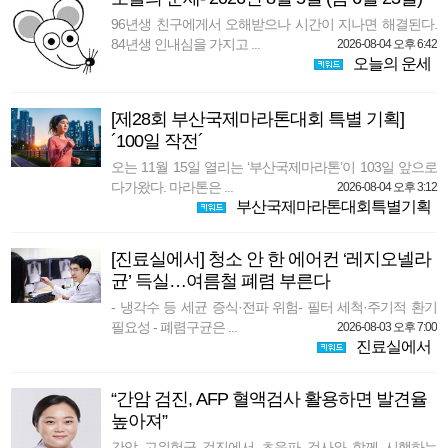
96년생 친구에게서 오해받으나 시간이 지나면 해결된다.
84년생 인내심을 가지고 ...
2026-08-04 오후 6:42
오늘의 운세
[제28회 부산국제마라톤대회 특별 기획]
´100일 작전´
오는 11월 15일 열리는 ‘부산국제마라톤’이 103일 앞으로
다가왔다. 마라톤은 ...
2026-08-04 오후 3:12
부산국제마라톤대회특별기획
[진료실에서] 청소 안 한 에어컨 ‘레지오넬라
균’ 득실…여름철 폐렴 부른다
- 냉각수 등 세균 증식·전파 위험- 필터 세척·주기적 환기
필요성 - 폐렴구균은 ...
2026-08-03 오후 7:00
진료실에서
“간암 검진, AFP 혈액검사 활용하면 발견율
높아져”
간암 고위험군 검진에서 초음파 검사와 함께 시행하는