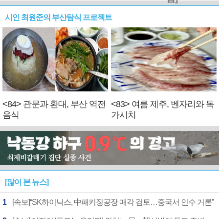
시인 최원준의 부산탐식 프로젝트
<84> 관문과 환대, 부산 역전
<83> 여름 제주, 벤자리와 독
음식
가시치
[많이 본 뉴스]
1
[속보]“SK하이닉스, 中패키징공장 매각 검토…중국서 인수 거론”