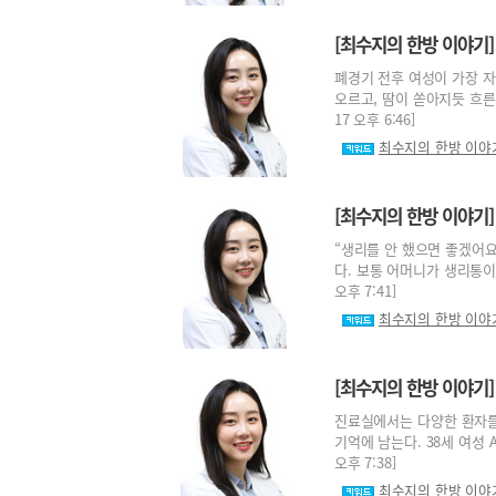
[최수지의 한방 이야기]
폐경기 전후 여성이 가장 자
오르고, 땀이 쏟아지듯 흐른 
17 오후 6:46]
최수지의 한방 이야
[최수지의 한방 이야기
“생리를 안 했으면 좋겠어요
다. 보통 어머니가 생리통이 
오후 7:41]
최수지의 한방 이야
[최수지의 한방 이야기]
진료실에서는 다양한 환자를
기억에 남는다. 38세 여성 A
오후 7:38]
최수지의 한방 이야