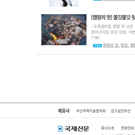
[캠핑의 맛] 쫄깃쫄깃 
- 도축업자들 정형 뒤 남은 
장어구이집 10곳 성업- 자연
7:58]
,
,
캠핑의 맛
맛집
캠
제휴사
부산과학기술협의회
걷고싶은부산
회사소개
전화안내