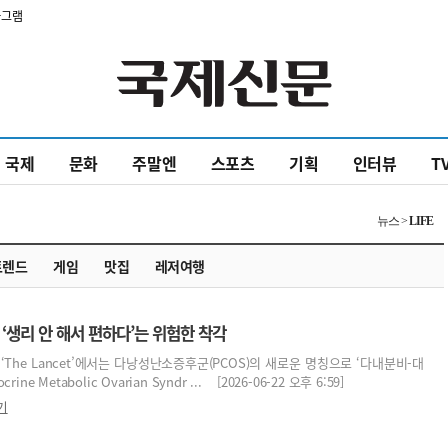
타그램
국제
문화
주말엔
스포츠
기획
인터뷰
T
뉴스 >
LIFE
트렌드
게임
맛집
레저여행
 ‘생리 안 해서 편하다’는 위험한 착각
The Lancet’에서는 다낭성난소증후군(PCOS)의 새로운 명칭으로 ‘다내분비-대
ne Metabolic Ovarian Syndr ... [2026-06-22 오후 6:59]
기