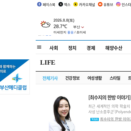
페이스북
엑스
카카오채널
유튜브
인스
사회
정치
경제
해양수산
LIFE
전체기사
건강정보
여성생활
스타일
[최수지의 한방 이야기]
최근 세계적인 의학 학술지 ‘
사성 난소증후군’(Polyendocri
최수지의 한방 이야