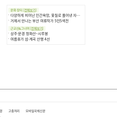
전주보다 3원 ↓
문화 장터
[전체보기]
8
[속보] ‘심판 성접대’ 논란 축구협회 공식
다양하게 피어난 인간욕망, 옻칠로 풀어낸 자연의 이치
사과…“현재는 부적절 행위 없어”
거제서 만나는 부산 여류작가 5인5색전
9
서울 중랑구서 흉기 난동…60대 남성 2명
근교산&그너머
[전체보기]
사망
상주·문경 청화산~시루봉
여름휴가 섬·계곡 산행 4선
10
"올해 코스피 사이드카 43회 중 25회는 삼
전닉스 ETF 이후 발생"
령
고충처리
모바일국제신문