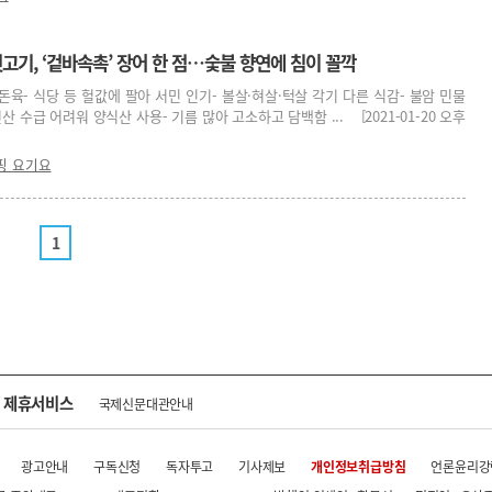
뒷고기, ‘겉바속촉’ 장어 한 점…숯불 향연에 침이 꼴깍
돈육- 식당 등 헐값에 팔아 서민 인기- 볼살·혀살·턱살 각기 다른 식감- 불암 민물
산 수급 어려워 양식산 사용- 기름 많아 고소하고 담백함 ... [2021-01-20 오후
핑 요기요
1
제휴서비스
국제신문대관안내
광고안내
구독신청
독자투고
기사제보
개인정보취급방침
언론윤리강