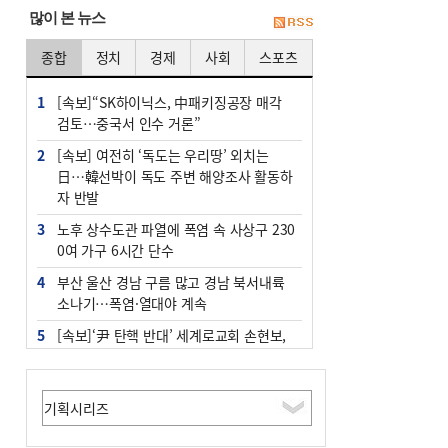
많이 본 뉴스
종합
정치
경제
사회
스포츠
1
[속보]“SK하이닉스, 中패키징공장 매각
검토…중국서 인수 거론”
2
[속보] 여전히 ‘독도는 우리땅’ 외치는
日…韓선박이 독도 주변 해양조사 활동하
자 반발
3
노후 상수도관 파열에 폭염 속 사상구 230
0여 가구 6시간 단수
4
부산 울산 경남 구름 많고 경남 북서내륙
소나기…폭염·열대야 계속
5
[속보]‘尹 탄핵 반대’ 세계로교회 손현보,
백악관서 트럼프 접견
6
‘탄약 부족 사태’ 보도에 격노한 트럼프…
군사기밀 유출자 색출 지시
7
부산 주유소 휘발유 평균가 ℓ당 1849원…