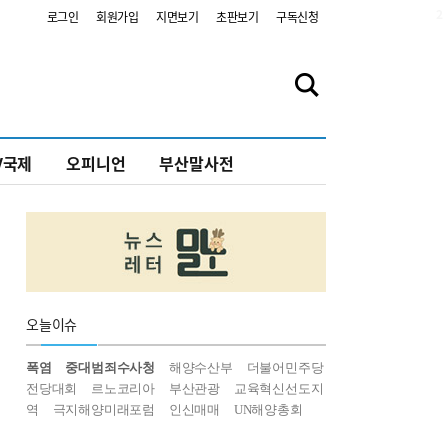
2
로그인
회원가입
지면보기
초판보기
구독신청
V국제
오피니언
부산말사전
오늘
이슈
폭염
중대범죄수사청
해양수산부
더불어민주당
전당대회
르노코리아
부산관광
교육혁신선도지
역
극지해양미래포럼
인신매매
UN해양총회