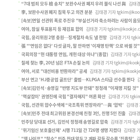
“7대 범죄 모두 檢 송치” 보완수사권 폐지 우려 불식 나선 與
김태경 t
李, 보완수사권 폐지 침묵 두고 의견 분분
김태경 기자 tgkim@kookj
[속보]연일 선관위 폭로 주진우 "부실선거라 축소하려는 사람이 음
여야, 잠실 투표용지 등 재검표 합의
김태경 기자 tgkim@kookje.co
국힘, 윤리위원 2명 충원…징계절차 속도 낼 전망
김태경 기자 tgkim
張 "'연임은 없다' 다섯 글자, 말 안하면 '이재명 탄핵' 으로 바뀔 것"
국회의장 “현 대통령 연임, 개헌 대상 아냐”(종합)
김태경 기자 tgkim
칠레 찾는 李, 20년 넘은 FTA 손질 논의
김태경 기자 tgkim@kookje
여야, 서로 "대선비용 반환하라" 공세
김태경 기자 tgkim@kookje.
부산 연고 'HJ중공업 골프단' 출범…KLPGA 스타급 선수들 뛴다
김태
[속보]김민석·송영길 "반명 지도부 안돼" 정청래 "이재명 지킬 것"
'멱살잡이' 권영진에 국힘 "결자해지" 여론 확산
김태경 기자 tgkim@
국힘, 선관위 압수수색에 “국조특위 연장하라”…與 ‘압박’
김태경 기자
[속보]민주 전대 최고위원 본경선에 친청 3인, 친명 5인 진출
김태경 기
민주당 당대표 선거, 김민석 정청래 송영길로 압축
김태경 기자 tgkim
'위기임신 보호출산제' 시행 711일 간 726명 생명 지켰다
김태경 기자 
"잭 나이프" "참수" 민주 전대 앞두고 계파 갈등 갈수록 '진흙탕'
김태