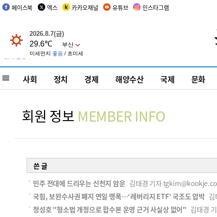
페이스북
엑스
카카오채널
유튜브
인스타그램
사회
정치
경제
해양수산
국제
문화
회원 정보
MEMBER INFO
쓴 글
민주 전대에 드리우는 신천지 암운
김태경 기자 tgkim@kookje.co.
국힘, 보완수사권 폐지 연일 맹폭…‘레버리지 ETF’ 국조도 압박
김태경
정성호 "형소법 개정으로 합수본 운영 근거 사실상 없어"
김태경 기자 