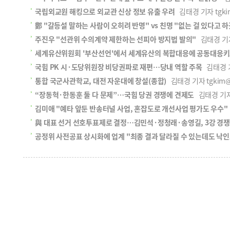
국립외교원 해킹으로 외교관 신상 정보 유출 우려
김태경 기자 tgkim@
鄭 "갈등설 말하는 사람이 오히려 반명" vs 친명 "없는 걸 있다고 
주진우 "선관위 수의계약 제한하는 선피아 방지법 발의"
김태경 기자 t
세계유산위원회 '부산선언'에서 세계유산의 복합대응에 공동대응
국힘 PK 시·도당위원장 비당권파로 재편…당내 역할 주목
김태경 기자
통합 국군사관학교, 대전 자운대에 창설(종합)
김태경 기자 tgkim@ko
“장동혁·한동훈 둘 다 문제”…국힘 당권 경쟁에 견제도
김태경 기자 t
김미애 "예타 앞둔 반송터널 사업, 혼잡도로 개선사업 평가도 우수"
與 대표 선거 선호투표제로 결정…김민석·정청래·송영길, 3강 경쟁
공정위 사전공표 상시화에 업계 "최종 결과 달라질 수 있는데도 낙인