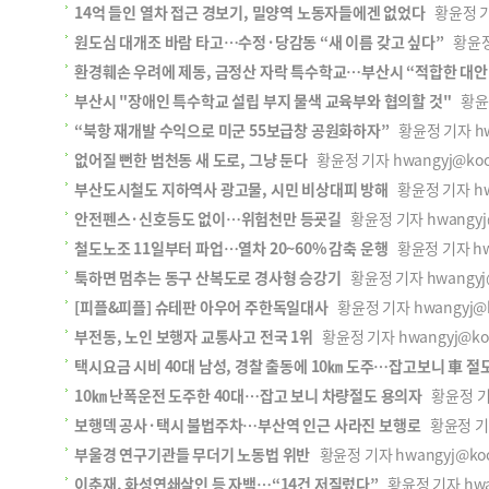
14억 들인 열차 접근 경보기, 밀양역 노동자들에겐 없었다
황윤정 기자 
원도심 대개조 바람 타고…수정·당감동 “새 이름 갖고 싶다”
황윤정 기
환경훼손 우려에 제동, 금정산 자락 특수학교…부산시 “적합한 대안
부산시 "장애인 특수학교 설립 부지 물색 교육부와 협의할 것"
황윤정 
“북항 재개발 수익으로 미군 55보급창 공원화하자”
황윤정 기자 hwan
없어질 뻔한 범천동 새 도로, 그냥 둔다
황윤정 기자 hwangyj@kookj
부산도시철도 지하역사 광고물, 시민 비상대피 방해
황윤정 기자 hwan
안전펜스·신호등도 없이…위험천만 등굣길
황윤정 기자 hwangyj@k
철도노조 11일부터 파업…열차 20~60% 감축 운행
황윤정 기자 hwan
툭하면 멈추는 동구 산복도로 경사형 승강기
황윤정 기자 hwangyj@k
[피플&피플] 슈테판 아우어 주한독일대사
황윤정 기자 hwangyj@ko
부전동, 노인 보행자 교통사고 전국 1위
황윤정 기자 hwangyj@kook
택시요금 시비 40대 남성, 경찰 출동에 10㎞ 도주…잡고보니 車 
10㎞ 난폭운전 도주한 40대…잡고 보니 차량절도 용의자
황윤정 기자 
보행덱 공사·택시 불법주차…부산역 인근 사라진 보행로
황윤정 기자 
부울경 연구기관들 무더기 노동법 위반
황윤정 기자 hwangyj@kook
이춘재, 화성연쇄살인 등 자백…“14건 저질렀다”
황윤정 기자 hwang