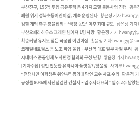
부산진구, 155억 투입 공유주택 등 4가지 모델 돌봄사업 진행
황윤정 
폐원 위기 성북초등어린이집, 계속 운영된다
황윤정 기자 hwangyj@k
검찰 개혁 촉구 촛불집회…‘국정 농단’ 이후 최대 규모
황윤정 기자 hw
부산오페라하우스 크레인 넘어져 1명 사망
황윤정 기자 hwangyj@ko
확충커녕 유지도 힘든 국공립 어린이집
황윤정 기자 hwangyj@kook
코레일네트웍스 등 노조 파업 돌입…부산역 매표 일부 차질 우려
황윤
시내버스 준공영제 노사민정 협의회 구성 난항
황윤정 기자 hwangyj
[기자수첩] 겉만 번듯한 유라시아 플랫폼? /황윤정
사회부 hwangyj@
“전쟁나면 여학생은 위안부” 동의대 망언 교수 사표 수리
황윤정 기자 
공정률 80%에 사전점검한 건설사…입주자대표회 “입주 2주 남았는