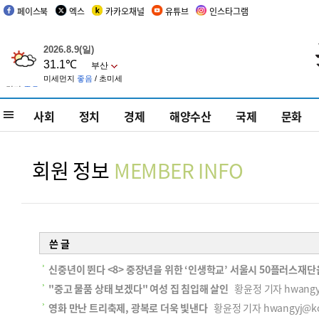
페이스북
엑스
카카오채널
유튜브
인스타그램
사회
정치
경제
해양수산
국제
문화
회원 정보
MEMBER INFO
쓴 글
신중년이 뛴다 <8> 중장년을 위한 ‘인생학교’ 서울시 50플러스재단
"중고 물품 상태 보겠다" 여성 집 침입해 살인
황윤정 기자 hwangyj@
영화 만난 트리축제, 광복로 더욱 빛낸다
황윤정 기자 hwangyj@koo