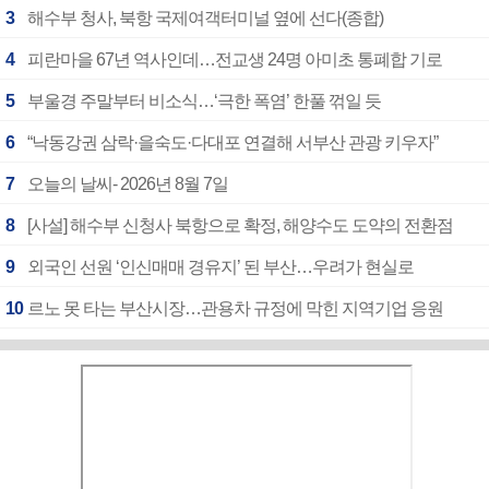
3
해수부 청사, 북항 국제여객터미널 옆에 선다(종합)
4
피란마을 67년 역사인데…전교생 24명 아미초 통폐합 기로
5
부울경 주말부터 비소식…‘극한 폭염’ 한풀 꺾일 듯
6
“낙동강권 삼락·을숙도·다대포 연결해 서부산 관광 키우자”
7
오늘의 날씨- 2026년 8월 7일
8
[사설] 해수부 신청사 북항으로 확정, 해양수도 도약의 전환점
9
외국인 선원 ‘인신매매 경유지’ 된 부산…우려가 현실로
10
르노 못 타는 부산시장…관용차 규정에 막힌 지역기업 응원