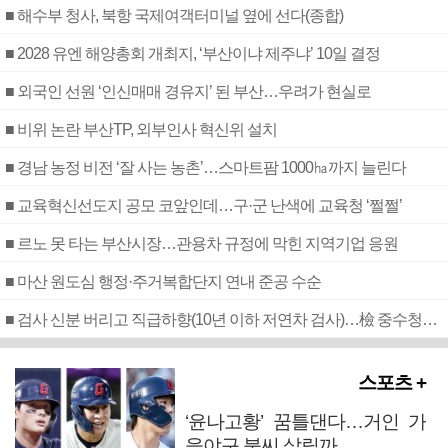
■ 해수부 청사, 북항 국제여객터미널 옆에 선다(종합)
■ 2028 유엔 해양총회 개최지, ‘부산이냐 제주냐’ 10일 결정
■ 외국인 선원 ‘인신매매 경유지’ 된 부산…우려가 현실로
■ 비위 논란 부산TP, 외부인사 혁신위 설치
■ 경남 농정 비전 ‘잘 사는 농촌’…스마트팜 1000㏊까지 늘린다
■ 교육혁신선도지 공모 코앞인데…구·군 난색에 교육청 ‘쩔쩔’
■ 르노 못 타는 부산시장…관용차 규정에 막힌 지역기업 응원
■ 마산 원도심 행정·주거복합단지 연내 준공 수순
■ 검사 신분 버리고 직급하향(10년 이하 저연차 검사)…檢 중수청행 기피
스포츠 +
‘윤나고황’ 꿈틀댄다…거인 가
을야구 불씨 살릴까