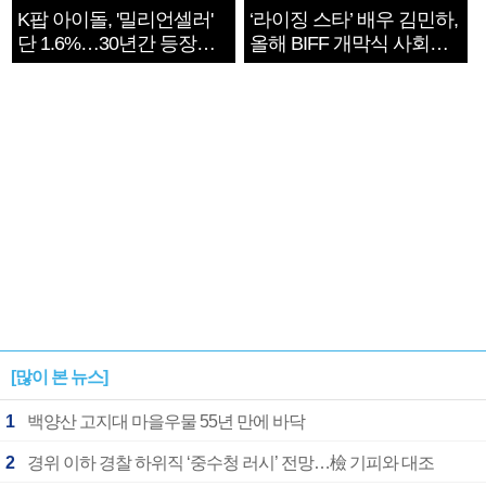
K팝 아이돌, '밀리언셀러'
‘라이징 스타’ 배우 김민하,
단 1.6%…30년간 등장
올해 BIFF 개막식 사회자
1182개팀 전수조사
확정
[많이 본 뉴스]
1
백양산 고지대 마을우물 55년 만에 바닥
2
경위 이하 경찰 하위직 ‘중수청 러시’ 전망…檢 기피와 대조