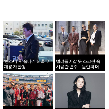
‘뺑소니 후 술타기 의혹’ 이
빨려들어갈 듯 스크린 속
재룡 재판행
시공간 변주…놀란의 메시
지는 ‘전쟁 속죄’