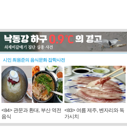
시인 최원준의 음식문화 잡학사전
<84> 관문과 환대, 부산 역전
<83> 여름 제주, 벤자리와 독
음식
가시치