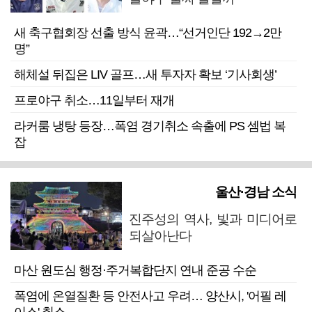
새 축구협회장 선출 방식 윤곽…“선거인단 192→2만
명”
해체설 뒤집은 LIV 골프…새 투자자 확보 ‘기사회생’
프로야구 취소…11일부터 재개
라커룸 냉탕 등장…폭염 경기취소 속출에 PS 셈법 복
잡
울산·경남 소식
진주성의 역사, 빛과 미디어로
되살아난다
마산 원도심 행정·주거복합단지 연내 준공 수순
폭염에 온열질환 등 안전사고 우려… 양산시, '어필 레