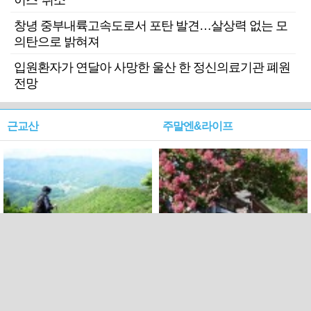
이스' 취소
창녕 중부내륙고속도로서 포탄 발견…살상력 없는 모
의탄으로 밝혀져
입원환자가 연달아 사망한 울산 한 정신의료기관 폐원
전망
근교산
주말엔&라이프
근교산&그너머…상주·문경
폭염보다 더 뜨거워라…100
청화산~시루봉
일을 붉게 불태울 ‘선비정신’
피었네