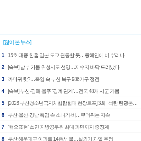
[많이 본 뉴스]
1
15호 태풍 찬홈 일본 도쿄 관통할 듯…동해안에 비 뿌리나
2
[속보] 남부 가뭄 위성서도 선명…저수지 바닥 드러났다
3
까마귀 탓?…폭염 속 부산 북구 986가구 정전
4
[속보] 부산·김해·울주 ‘경계 단계’…전국 48개 시군 가뭄
5
[2026 부산청소년극지체험탐험대 현장르포] 3회 : 석탄 탄광촌에서 북극 연구의 중심지로
6
부산·울산·경남 폭염 속 소나기·비…무더위는 지속
7
‘혐오표현’ 쓰면 지방공무원 최대 파면까지 중징계
8
부산 해운대구 아파트 14층서 불…실외기 과열 추정