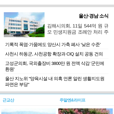
울산·경남 소식
김해시의회, 11일 544억 원 규
모 민생지원금 조례안 처리 주
목
기록적 폭염·가뭄에도 양산시 가축 폐사 ‘낮은 수준’
사천시 하동군, 사천공항 확장과 CIQ 설치 공동 건의
고성군의회, 국외출장비 3800만 원 전액 삭감 '군민에
환원'
울산 지노위 "양육시설 내 의혹 언론 알린 생활지도원
파면은 부당"
근교산
주말엔&라이프