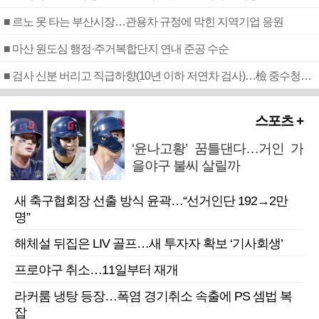
■ 르노 못 타는 부산시장…관용차 규정에 막힌 지역기업 응원
■ 마산 원도심 행정·주거복합단지 연내 준공 수순
■ 검사 신분 버리고 직급하향(10년 이하 저연차 검사)…檢 중수청행 기피
스포츠 +
‘윤나고황’ 꿈틀댄다…거인 가
을야구 불씨 살릴까
새 축구협회장 선출 방식 윤곽…“선거인단 192→2만
명”
해체설 뒤집은 LIV 골프…새 투자자 확보 ‘기사회생’
프로야구 취소…11일부터 재개
라커룸 냉탕 등장…폭염 경기취소 속출에 PS 셈법 복
잡