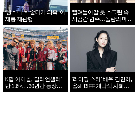
‘뺑소니 후 술타기 의혹’ 이
빨려들어갈 듯 스크린 속
재룡 재판행
시공간 변주…놀란의 메시
지는 ‘전쟁 속죄’
K팝 아이돌, '밀리언셀러'
‘라이징 스타’ 배우 김민하,
단 1.6%…30년간 등장
올해 BIFF 개막식 사회자
1182개팀 전수조사
확정