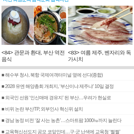
<84> 관문과 환대, 부산 역전
<83> 여름 제주, 벤자리와 독
음식
가시치
■ 해수부 청사, 북항 국제여객터미널 옆에 선다(종합)
■ 2028 유엔 해양총회 개최지, ‘부산이냐 제주냐’ 10일 결정
■ 외국인 선원 ‘인신매매 경유지’ 된 부산…우려가 현실로
■ 비위 논란 부산TP, 외부인사 혁신위 설치
■ 경남 농정 비전 ‘잘 사는 농촌’…스마트팜 1000㏊까지 늘린다
■ 교육혁신선도지 공모 코앞인데…구·군 난색에 교육청 ‘쩔쩔’