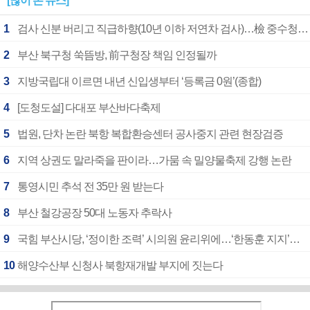
[많이 본 뉴스]
1
검사 신분 버리고 직급하향(10년 이하 저연차 검사)…檢 중수청행 기피
2
부산 북구청 쑥뜸방, 前구청장 책임 인정될까
3
지방국립대 이르면 내년 신입생부터 ‘등록금 0원’(종합)
4
[도청도설] 다대포 부산바다축제
5
법원, 단차 논란 북항 복합환승센터 공사중지 관련 현장검증
6
지역 상권도 말라죽을 판이라…가뭄 속 밀양물축제 강행 논란
7
통영시민 추석 전 35만 원 받는다
8
부산 철강공장 50대 노동자 추락사
9
국힘 부산시당, ‘정이한 조력’ 시의원 윤리위에…‘한동훈 지지’도 신고접수
10
해양수산부 신청사 북항재개발 부지에 짓는다