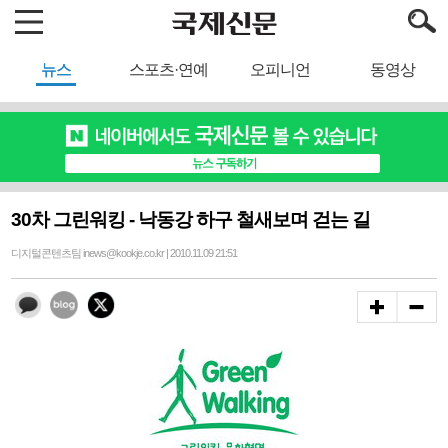
뉴스
스포츠·연예
오피니언
동영상
30차 그린워킹 - 낙동강 하구 철새보며 걷는 길
디지털콘텐츠팀 inews@kookje.co.kr | 2010.11.09 21:51