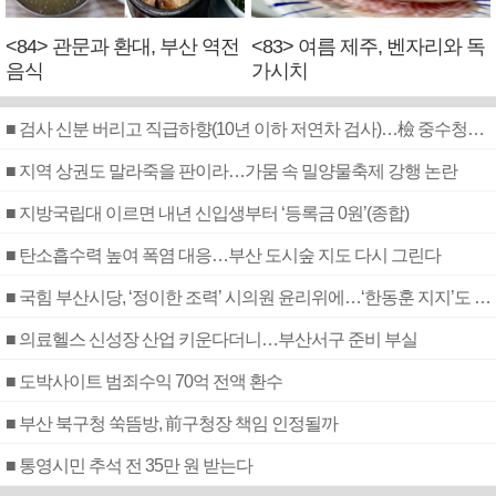
<84> 관문과 환대, 부산 역전
<83> 여름 제주, 벤자리와 독
음식
가시치
■ 검사 신분 버리고 직급하향(10년 이하 저연차 검사)…檢 중수청행 기피
■ 지역 상권도 말라죽을 판이라…가뭄 속 밀양물축제 강행 논란
■ 지방국립대 이르면 내년 신입생부터 ‘등록금 0원’(종합)
■ 탄소흡수력 높여 폭염 대응…부산 도시숲 지도 다시 그린다
■ 국힘 부산시당, ‘정이한 조력’ 시의원 윤리위에…‘한동훈 지지’도 신고접수
■ 의료헬스 신성장 산업 키운다더니…부산서구 준비 부실
■ 도박사이트 범죄수익 70억 전액 환수
■ 부산 북구청 쑥뜸방, 前구청장 책임 인정될까
■ 통영시민 추석 전 35만 원 받는다