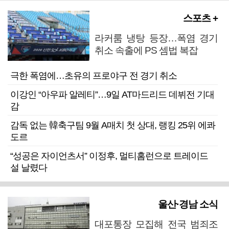
스포츠 +
라커룸 냉탕 등장…폭염 경기
취소 속출에 PS 셈법 복잡
극한 폭염에…초유의 프로야구 전 경기 취소
이강인 “아우파 알레티”…9일 AT마드리드 데뷔전 기대
감
감독 없는 韓축구팀 9월 A매치 첫 상대, 랭킹 25위 에콰
도르
“성공은 자이언츠서” 이정후, 멀티홈런으로 트레이드
설 날렸다
울산·경남 소식
대포통장 모집해 전국 범죄조