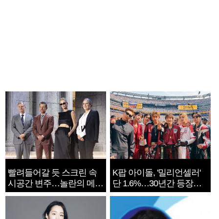
빨려들어갈 듯 스크린 속
K팝 아이돌, '밀리언셀러'
시공간 변주…놀란의 메시
단 1.6%…30년간 등장
지는 ‘전쟁 속죄’
1182개팀 전수조사