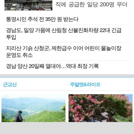
직에 공급한 일당 200명 무더
기 검거
통영시민 추석 전 35만 원 받는다
경남도, 밀양 가뭄에 산림청 산불진화차량 22대 긴급
투입
지리산 기슭 산청군, 제한급수 이어 어린이 물놀이장
운영도 취소
경남 양산 20일째 열대야…역대 최장 기록
근교산
주말엔&라이프