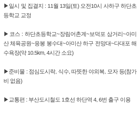
▶일시 및 집결지 : 11월 13일(토) 오전10시 사하구 하단초
등학교 교정
▶코스 : 하단초등학교~장림어촌계~보덕포 삼거리~아미
산 체육공원~응봉 봉수대~아미산 하구 전망대~다대포 해
수욕장(약 10.5km, 4시간 소요)
▶준비물 : 점심도시락, 식수, 따뜻한 야외복, 모자 등(참가
비 없음)
▶교통편 : 부산도시철도 1호선 하단역 4, 6번 출구 이용