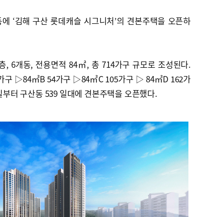
에 ‘김해 구산 롯데캐슬 시그니처’의 견본주택을 오픈하
층, 6개동, 전용면적 84㎡, 총 714가구 규모로 조성된다.
구 ▷84㎡B 54가구 ▷84㎡C 105가구 ▷ 84㎡D 162가
4일부터 구산동 539 일대에 견본주택을 오픈했다.