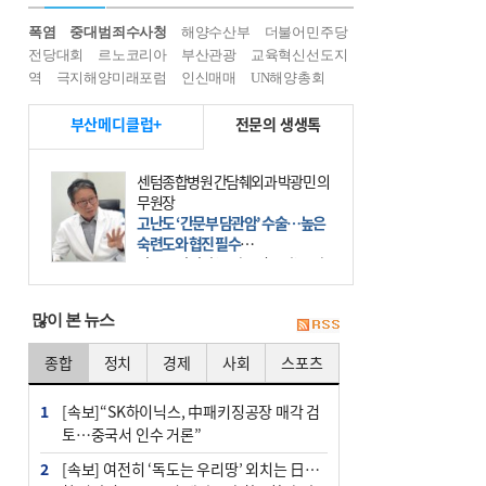
폭염
중대범죄수사청
해양수산부
더불어민주당
전당대회
르노코리아
부산관광
교육혁신선도지
역
극지해양미래포럼
인신매매
UN해양총회
부산메디클럽+
전문의 생생톡
센텀종합병원 간담췌외과 박광민 의
무원장
고난도 ‘간문부 담관암’ 수술…높은
숙련도와 협진 필수
간문부 담관암(클라츠킨 종양)은 좌
우 간에서 나오는, 담관(담즙 배출 경
로)이 합쳐지는 부위인 ‘간문부(肝門
많이 본 뉴스
部)’에 생기는 악성 종양이다. 간동맥
문맥 림프절 담
종합
정치
경제
사회
스포츠
1
[속보]“SK하이닉스, 中패키징공장 매각 검
토…중국서 인수 거론”
2
[속보] 여전히 ‘독도는 우리땅’ 외치는 日…