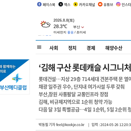
페이스북
엑스
카카오채널
유튜브
인스
사회
정치
경제
해양수산
‘김해 구산 롯데캐슬 시그니처
롯데건설…지상 29층 714세대 견본주택 문 열
채광 일주권 우수, 단지내 여가시설 두루 갖춰
부산,창원 사통팔달 교통인프라 장점
김해, 비규제지역으로 1순위 청약 가능
다음 달 3일 특별공급…4일 1순위, 5일 2순위
박동필 기자
feel@kookje.co.kr
| 입력 : 2024-05-26 12:20: