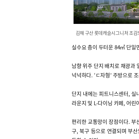
김해 구산 롯데캐슬시그니처 조감
실수요 층이 두터운 84㎡ 단일
남향 위주 단지 배치로 채광과
넉넉하다. ‘ㄷ자형’ 주방으로 
단지 내에는 피트니스센터, 실내
라운지 및 L-다이닝 카페, 어린
편리한 교통망이 장점이다. 부
구, 북구 등으로 연결되며 부산