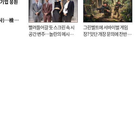
역기업 응원
■ 검사 신분 버리고 직급하향(10년 이하 저연차 검사)…檢 중수청행 기피
빨려들어갈 듯 스크린 속 시
그린벨트에 서바이벌 게임
공간 변주…놀란의 메시지
장? 잇단 개장 문의에 찬반 논
는 ‘전쟁 속죄’
쟁