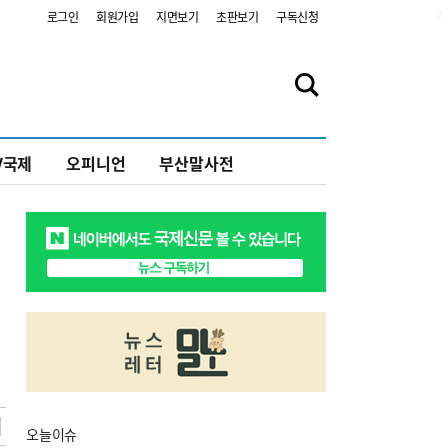
2
로그인
회원가입
지면보기
초판보기
구독신청
V국제
오피니언
부산말사전
오늘
이슈