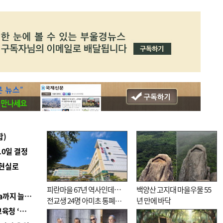
합)
10일 결정
 현실로
피란마을 67년 역사인데…
백양산 고지대 마을우물 55
■ 경남 농정 비전 ‘잘 사는 농촌’…스마트팜 1000㏊까지 늘린다
전교생 24명 아미초 통폐합
년 만에 바닥
■ 교육혁신선도지 공모 코앞인데…구·군 난색에 교육청 ‘쩔쩔’
기로