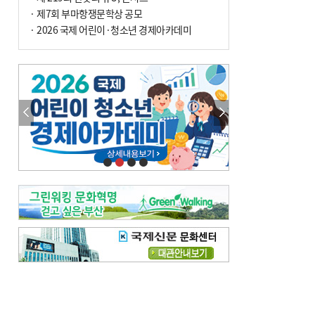
전닉스 ETF 이후 발생"
· 제7회 부마항쟁문학상 공모
· 2026 국제 어린이·청소년 경제아카데미