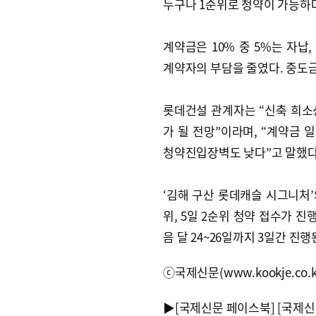
누구나 1순위로 청약이 가능하다
계약금은 10% 중 5%는 자납
계약자의 부담을 줄였다. 중도금
롯데건설 관계자는 “신축 희소
가 될 전망”이라며, “계약금
청약진입장벽도 낮다”고 말했다
‘김해 구산 롯데캐슬 시그니처’
위, 5일 2순위 청약 접수가 진
음 달 24~26일까지 3일간 진행
ⓒ국제신문(www.kookje.co.
▶
[국제신문 페이스북]
[국제신