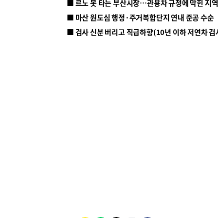
■ 르노 못 타는 부산시장…관용차 규정에 막힌 지
■ 마산 원도심 행정·주거복합단지 연내 준공 수순