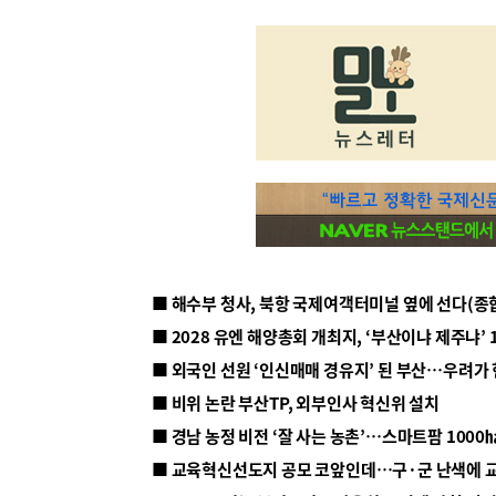
■ 해수부 청사, 북항 국제여객터미널 옆에 선다(종
■ 2028 유엔 해양총회 개최지, ‘부산이냐 제주냐’ 
■ 외국인 선원 ‘인신매매 경유지’ 된 부산…우려가
■ 비위 논란 부산TP, 외부인사 혁신위 설치