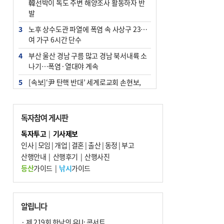
韓선박이 독도 주변 해양조사 활동하자 반
발
3
노후 상수도관 파열에 폭염 속 사상구 2300
여 가구 6시간 단수
4
부산 울산 경남 구름 많고 경남 북서내륙 소
나기…폭염·열대야 계속
5
[속보]‘尹 탄핵 반대’ 세계로교회 손현보,
백악관서 트럼프 접견
6
‘탄약 부족 사태’ 보도에 격노한 트럼프…
독자참여 게시판
군사기밀 유출자 색출 지시
독자투고
|
기사제보
7
부산 주유소 휘발유 평균가 ℓ당 1849원…
인사
|
모임
|
개업
|
결혼
|
출산
|
동정
|
부고
전주보다 3원 ↓
산행안내
|
산행후기
|
산행사진
8
[속보] ‘심판 성접대’ 논란 축구협회 공식 사
등산
가이드
|
낚시
가이드
과…“현재는 부적절 행위 없어”
9
서울 중랑구서 흉기 난동…60대 남성 2명
사망
알립니다
10
"올해 코스피 사이드카 43회 중 25회는 삼
· 제 219회 한낮의 유U; 콘서트