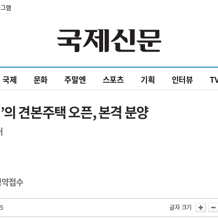
타그램
국제
문화
주말엔
스포츠
기획
인터뷰
T
’의 견본주택 오픈, 본격 분양
어
 청약접수
35
글자 크기