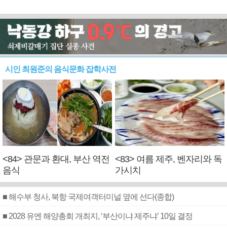
시인 최원준의 음식문화 잡학사전
<84> 관문과 환대, 부산 역전
<83> 여름 제주, 벤자리와 독
음식
가시치
■ 해수부 청사, 북항 국제여객터미널 옆에 선다(종합)
■ 2028 유엔 해양총회 개최지, ‘부산이냐 제주냐’ 10일 결정