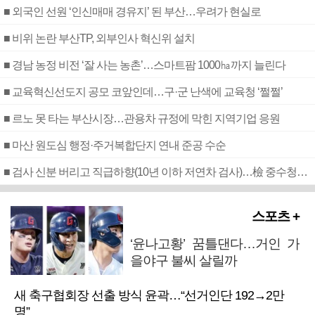
■ 외국인 선원 ‘인신매매 경유지’ 된 부산…우려가 현실로
■ 비위 논란 부산TP, 외부인사 혁신위 설치
■ 경남 농정 비전 ‘잘 사는 농촌’…스마트팜 1000㏊까지 늘린다
■ 교육혁신선도지 공모 코앞인데…구·군 난색에 교육청 ‘쩔쩔’
■ 르노 못 타는 부산시장…관용차 규정에 막힌 지역기업 응원
■ 마산 원도심 행정·주거복합단지 연내 준공 수순
■ 검사 신분 버리고 직급하향(10년 이하 저연차 검사)…檢 중수청행 기피
스포츠 +
‘윤나고황’ 꿈틀댄다…거인 가
을야구 불씨 살릴까
새 축구협회장 선출 방식 윤곽…“선거인단 192→2만
명”