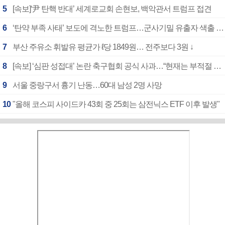
5
[속보]‘尹 탄핵 반대’ 세계로교회 손현보, 백악관서 트럼프 접견
6
‘탄약 부족 사태’ 보도에 격노한 트럼프…군사기밀 유출자 색출 지시
7
부산 주유소 휘발유 평균가 ℓ당 1849원… 전주보다 3원 ↓
8
[속보] ‘심판 성접대’ 논란 축구협회 공식 사과…“현재는 부적절 행위 없어”
9
서울 중랑구서 흉기 난동…60대 남성 2명 사망
10
"올해 코스피 사이드카 43회 중 25회는 삼전닉스 ETF 이후 발생"