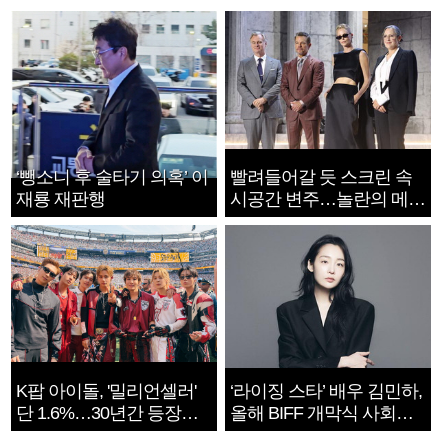
‘뺑소니 후 술타기 의혹’ 이
빨려들어갈 듯 스크린 속
재룡 재판행
시공간 변주…놀란의 메시
지는 ‘전쟁 속죄’
K팝 아이돌, '밀리언셀러'
‘라이징 스타’ 배우 김민하,
단 1.6%…30년간 등장
올해 BIFF 개막식 사회자
1182개팀 전수조사
확정