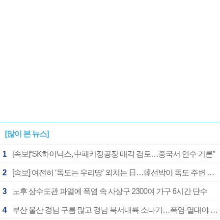
[많이 본 뉴스]
1
[속보]“SK하이닉스, 中패키징공장 매각 검토…중국서 인수 거론”
2
[속보] 여전히 ‘독도는 우리땅’ 외치는 日…韓선박이 독도 주변 해양조사 활동하자 반발
3
노후 상수도관 파열에 폭염 속 사상구 2300여 가구 6시간 단수
4
부산 울산 경남 구름 많고 경남 북서내륙 소나기…폭염·열대야 계속