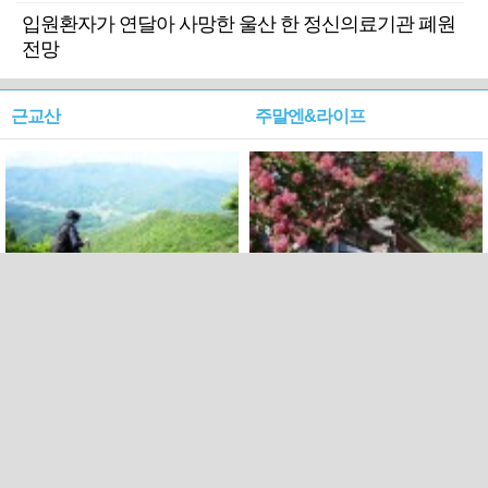
입원환자가 연달아 사망한 울산 한 정신의료기관 폐원
전망
근교산
주말엔&라이프
근교산&그너머…상주·문경
폭염보다 더 뜨거워라…100
청화산~시루봉
일을 붉게 불태울 ‘선비정신’
피었네
PC버전
엑스
페이스북
Copyright ⓒ 2015 All rights reserved by 국제신문