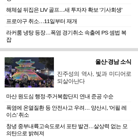
해체설 뒤집은 LIV 골프…새 투자자 확보 ‘기사회생’
프로야구 취소…11일부터 재개
라커룸 냉탕 등장…폭염 경기취소 속출에 PS 셈법 복
잡
울산·경남 소식
진주성의 역사, 빛과 미디어로
되살아난다
마산 원도심 행정·주거복합단지 연내 준공 수순
폭염에 온열질환 등 안전사고 우려… 양산시, '어필 레
이스' 취소
창녕 중부내륙고속도로서 포탄 발견…살상력 없는 모
의탄으로 밝혀져