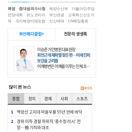
폭염
중대범죄수사청
해양수산부
더불어민주당
전당대회
르노코리아
부산관광
교육혁신선도지
역
극지해양미래포럼
인신매매
UN해양총회
부산메디클럽+
전문의 생생톡
윤경석 한국한의원 대표원장
암 치유, 몸·마음 균형 회복부터 시작
을
요즘 ‘암 조기 발견’에 대한 관심이 커
진다. 하지만 그 이면에는 놓치기 쉬
운 함정이 하나 있다. 바로 성급한 치
료이다. 최근 70대 여성 환자가 위암
많이 본 뉴스
초기 진단
종합
정치
경제
사회
스포츠
1
백양산 고지대 마을우물 55년 만에 바닥
2
경위 이하 경찰 하위직 ‘중수청 러시’ 전
망…檢 기피와 대조