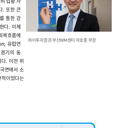
소비 업황 사
. 또한 큰
자를 통한 강
한다. 이제
 회복흐름에
하이투자증권 부산WM센터 차호중 부장
ion; 유럽연
가 경기의 동
다. 이전 위
 국면에서 소
한적이었다는