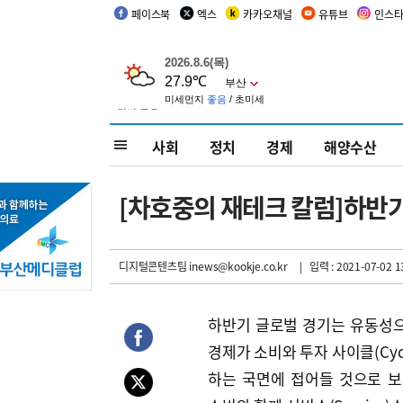
페이스북
엑스
카카오채널
유튜브
인스
사회
정치
경제
해양수산
[차호중의 재테크 칼럼]하반
디지털콘텐츠팀 inews@kookje.co.kr
| 입력 : 2021-07-02 1
하반기 글로벌 경기는 유동성
경제가 소비와 투자 사이클(Cyc
하는 국면에 접어들 것으로 보