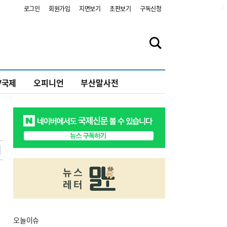
2
로그인
회원가입
지면보기
초판보기
구독신청
V국제
오피니언
부산말사전
오늘
이슈