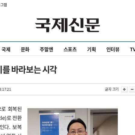
타그램
국제
문화
주말엔
스포츠
기획
인터뷰
T
기를 바라보는 시각
3:17:21
글자 크기
으로 회복된
le)로 전환
인다. 보복