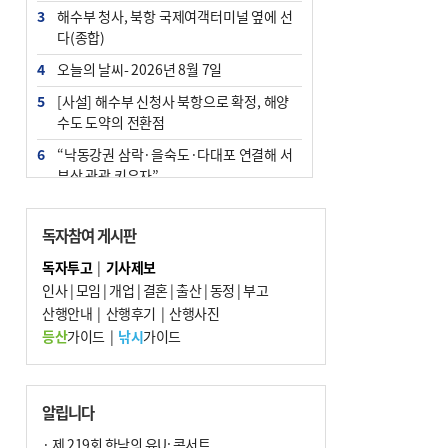
3
해수부 청사, 북항 국제여객터미널 옆에 선
다(종합)
4
오늘의 날씨- 2026년 8월 7일
5
[사설] 해수부 신청사 북항으로 확정, 해양
수도 도약의 전환점
6
“낙동강권 삼락·을숙도·다대포 연결해 서
부산 관광 키우자”
7
부울경 주말부터 비소식…‘극한 폭염’ 한풀
꺾일 듯
독자참여 게시판
8
피란마을 67년 역사인데…전교생 24명 아
독자투고
|
기사제보
미초 통폐합 기로
인사
|
모임
|
개업
|
결혼
|
출산
|
동정
|
부고
9
산행안내
외국인 선원 ‘인신매매 경유지’ 된 부산…
|
산행후기
|
산행사진
우려가 현실로
등산
가이드
|
낚시
가이드
10
수사독점 책임 커진 경찰, 방치사건 해결 부
랴부랴 속도전
알립니다
· 제 219회 한낮의 유U; 콘서트