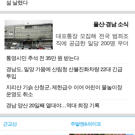
설 날렸다
울산·경남 소식
대포통장 모집해 전국 범죄조
직에 공급한 일당 200명 무더
기 검거
통영시민 추석 전 35만 원 받는다
경남도, 밀양 가뭄에 산림청 산불진화차량 22대 긴급
투입
지리산 기슭 산청군, 제한급수 이어 어린이 물놀이장
운영도 취소
경남 양산 20일째 열대야…역대 최장 기록
근교산
주말엔&라이프