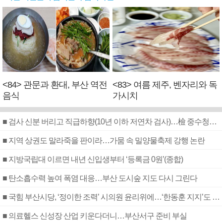
<84> 관문과 환대, 부산 역전
<83> 여름 제주, 벤자리와 독
음식
가시치
■ 검사 신분 버리고 직급하향(10년 이하 저연차 검사)…檢 중수청행 기피
■ 지역 상권도 말라죽을 판이라…가뭄 속 밀양물축제 강행 논란
■ 지방국립대 이르면 내년 신입생부터 ‘등록금 0원’(종합)
■ 탄소흡수력 높여 폭염 대응…부산 도시숲 지도 다시 그린다
■ 국힘 부산시당, ‘정이한 조력’ 시의원 윤리위에…‘한동훈 지지’도 신고접수
■ 의료헬스 신성장 산업 키운다더니…부산서구 준비 부실