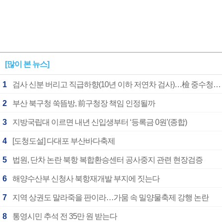
[많이 본 뉴스]
1
검사 신분 버리고 직급하향(10년 이하 저연차 검사)…檢 중수청행 기피
2
부산 북구청 쑥뜸방, 前구청장 책임 인정될까
3
지방국립대 이르면 내년 신입생부터 ‘등록금 0원’(종합)
4
[도청도설] 다대포 부산바다축제
5
법원, 단차 논란 북항 복합환승센터 공사중지 관련 현장검증
6
해양수산부 신청사 북항재개발 부지에 짓는다
7
지역 상권도 말라죽을 판이라…가뭄 속 밀양물축제 강행 논란
8
통영시민 추석 전 35만 원 받는다