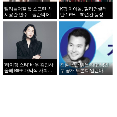
빨려들어갈 듯 스크린 속
K팝 아이돌, '밀리언셀러'
시공간 변주…놀란의 메시
단 1.6%…30년간 등장
지는 ‘전쟁 속죄’
1182개팀 전수조사
‘라이징 스타’ 배우 김민하,
친일 논란 빚은 가수 남인
올해 BIFF 개막식 사회자
수 공개 토론회 열린다.
확정