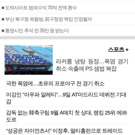
■ 도박사이트 범죄수익 70억 전액 환수
■ 부산 북구청 쑥뜸방, 前구청장 책임 인정될까
■ 통영시민 추석 전 35만 원 받는다
스포츠 +
라커룸 냉탕 등장…폭염 경기
취소 속출에 PS 셈법 복잡
극한 폭염에…초유의 프로야구 전 경기 취소
이강인 “아우파 알레티”…9일 AT마드리드 데뷔전 기대
감
감독 없는 韓축구팀 9월 A매치 첫 상대, 랭킹 25위 에콰
도르
“성공은 자이언츠서” 이정후, 멀티홈런으로 트레이드