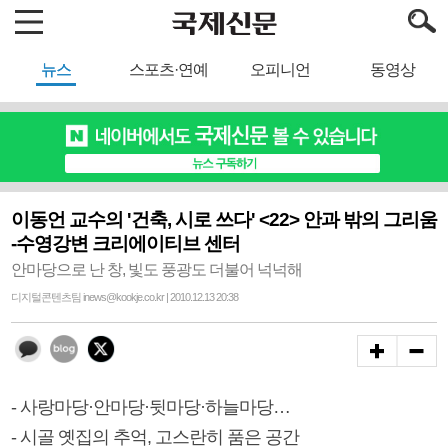
뉴스
스포츠·연예
오피니언
동영상
이동언 교수의 '건축, 시로 쓰다' <22> 안과 밖의 그리움
-수영강변 크리에이티브 센터
안마당으로 난 창, 빛도 풍광도 더불어 넉넉해
디지털콘텐츠팀 inews@kookje.co.kr | 2010.12.13 20:38
- 사랑마당·안마당·뒷마당·하늘마당…
- 시골 옛집의 추억, 고스란히 품은 공간