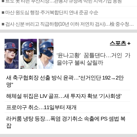
■ 르노 못 타는 부산시장…관용차 규정에 막힌 지역기업 응원
■ 마산 원도심 행정·주거복합단지 연내 준공 수순
■ 검사 신분 버리고 직급하향(10년 이하 저연차 검사)…檢 중수청행 기피
스포츠 +
‘윤나고황’ 꿈틀댄다…거인 가
을야구 불씨 살릴까
새 축구협회장 선출 방식 윤곽…“선거인단 192→2만
명”
해체설 뒤집은 LIV 골프…새 투자자 확보 ‘기사회생’
프로야구 취소…11일부터 재개
라커룸 냉탕 등장…폭염 경기취소 속출에 PS 셈법 복
잡