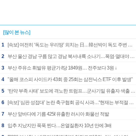
[많이 본 뉴스]
1
[속보] 여전히 ‘독도는 우리땅’ 외치는 日…韓선박이 독도 주변 해양조사 활동하자 반발
2
부산 울산 경남 구름 많고 경남 북서내륙 소나기…폭염·열대야 계속
3
부산 주유소 휘발유 평균가 ℓ당 1849원… 전주보다 3원 ↓
4
"올해 코스피 사이드카 43회 중 25회는 삼전닉스 ETF 이후 발생"
5
‘탄약 부족 사태’ 보도에 격노한 트럼프…군사기밀 유출자 색출 지시
6
[속보] ‘심판 성접대’ 논란 축구협회 공식 사과…“현재는 부적절 행위 없어”
7
부산 앞바다에 기름 425ℓ 유출한 러시아 화물선 적발
8
입추 지났지만 푹푹 찐다…온열질환자 10년 만에 3배