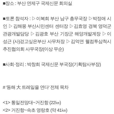
■장소 : 부산 연제구 국제신문 회의실
■토론 참석자 : ▷이복희 부산 남구 총무국장 ▷박정애 시
인 ▷김해몽 부산시민센터 센터장 ▷김효영 경북 영덕군
관광개발담당 ▷김광호 부산 기장군 해양개발계장 ▷이
성근 (사)걷고싶은부산 사무처장 ▷김억연 웰컴투삼척시
추진협의회 사무국장(이상 무순)
■사회·정리 : 박창희 국제신문 부국장(기획탐사부장)
# '동해 大 트레일을 연다' 전체 목차
<1> 통일전망대~거진항 (22㎞)
<2> 거진항~속초 영랑호 (약 41㎞)