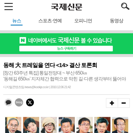
뉴스
스포츠·연예
오피니언
동영상
동해 大 트레일을 연다 <14> 결산 토론회
[창간 63주년 특집] 통일전망대 ~ 부산 650㎞
'동해길 650㎞' 지자체간 협력으로 막힌 길·다른 생각부터 뚫어야
디지털콘텐츠팀 inews@kookje.co.kr | 2010.12.06 21:42