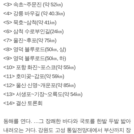
<3> 속초~주문진 (약 52㎞)
<4> 강릉 바우길 (약 40.3㎞)
<5> 묵호~삼척(약 41㎞)
<6> 삼척 수로부인길(24㎞)
<7> 울진~후포(약 75㎞)
<8> 영덕 블루로드(50㎞, 상)
<9> 영덕 블루로드(50㎞, 하)
<10> 포항 화진~포스코(약 55㎞)
<11> 호미곶~감포(약 59㎞)
<12> 울산 신명~개운포(약 85㎞)
<13> 서생포~기장~오륙도(약 54㎞)
<14> 결산 토론회
동해를 연다. …그 장쾌한 바다와 국토를 한발 두발 밟아
내려오는 거다. 강원도 고성 통일전망대에서 부산까지 장