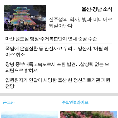
울산·경남 소식
진주성의 역사, 빛과 미디어로
되살아난다
마산 원도심 행정·주거복합단지 연내 준공 수순
폭염에 온열질환 등 안전사고 우려… 양산시, '어필 레
이스' 취소
창녕 중부내륙고속도로서 포탄 발견…살상력 없는 모
의탄으로 밝혀져
입원환자가 연달아 사망한 울산 한 정신의료기관 폐원
전망
근교산
주말엔&라이프