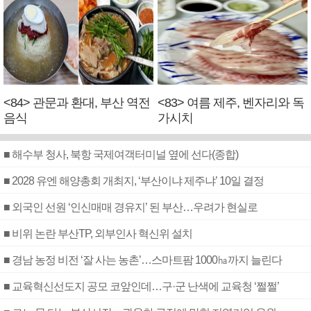
<84> 관문과 환대, 부산 역전
<83> 여름 제주, 벤자리와 독
음식
가시치
■ 해수부 청사, 북항 국제여객터미널 옆에 선다(종합)
■ 2028 유엔 해양총회 개최지, ‘부산이냐 제주냐’ 10일 결정
■ 외국인 선원 ‘인신매매 경유지’ 된 부산…우려가 현실로
■ 비위 논란 부산TP, 외부인사 혁신위 설치
■ 경남 농정 비전 ‘잘 사는 농촌’…스마트팜 1000㏊까지 늘린다
■ 교육혁신선도지 공모 코앞인데…구·군 난색에 교육청 ‘쩔쩔’