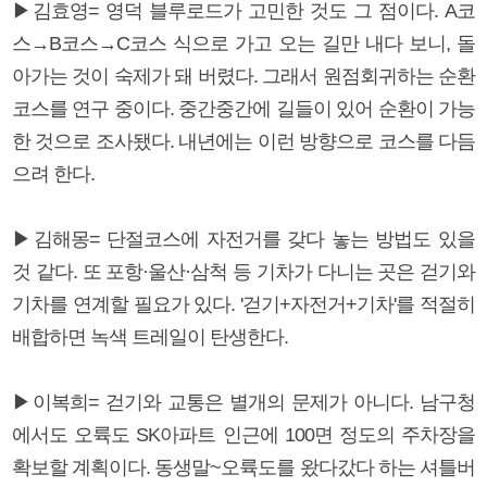
▶김효영= 영덕 블루로드가 고민한 것도 그 점이다. A코
스→B코스→C코스 식으로 가고 오는 길만 내다 보니, 돌
아가는 것이 숙제가 돼 버렸다. 그래서 원점회귀하는 순환
코스를 연구 중이다. 중간중간에 길들이 있어 순환이 가능
한 것으로 조사됐다. 내년에는 이런 방향으로 코스를 다듬
으려 한다.
▶김해몽= 단절코스에 자전거를 갖다 놓는 방법도 있을
것 같다. 또 포항·울산·삼척 등 기차가 다니는 곳은 걷기와
기차를 연계할 필요가 있다. '걷기+자전거+기차'를 적절히
배합하면 녹색 트레일이 탄생한다.
▶이복희= 걷기와 교통은 별개의 문제가 아니다. 남구청
에서도 오륙도 SK아파트 인근에 100면 정도의 주차장을
확보할 계획이다. 동생말~오륙도를 왔다갔다 하는 셔틀버