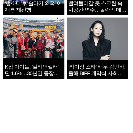
‘뺑소니 후 술타기 의혹’ 이
빨려들어갈 듯 스크린 속
재룡 재판행
시공간 변주…놀란의 메시
지는 ‘전쟁 속죄’
K팝 아이돌, '밀리언셀러'
‘라이징 스타’ 배우 김민하,
단 1.6%…30년간 등장
올해 BIFF 개막식 사회자
1182개팀 전수조사
확정