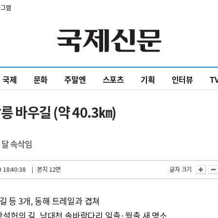
타그램
국제
문화
주말엔
스포츠
기획
인터뷰
T
릉 바우길 (약 40.3㎞)
 달 속삭임
 18:40:38
| 본지 12면
글자 크기
숫길 등 3개, 동해 트레일과 겹쳐
허난설헌의 길, 남대천 솔바람다리 일출·월출 새 명소