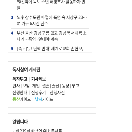
韓선박이 독도 주변 해양조사 활동하자 반
발
3
노후 상수도관 파열에 폭염 속 사상구 2300
여 가구 6시간 단수
4
부산 울산 경남 구름 많고 경남 북서내륙 소
나기…폭염·열대야 계속
5
[속보]‘尹 탄핵 반대’ 세계로교회 손현보,
백악관서 트럼프 접견
6
‘탄약 부족 사태’ 보도에 격노한 트럼프…
독자참여 게시판
군사기밀 유출자 색출 지시
독자투고
|
기사제보
7
부산 주유소 휘발유 평균가 ℓ당 1849원…
인사
|
모임
|
개업
|
결혼
|
출산
|
동정
|
부고
전주보다 3원 ↓
산행안내
|
산행후기
|
산행사진
8
[속보] ‘심판 성접대’ 논란 축구협회 공식 사
등산
가이드
|
낚시
가이드
과…“현재는 부적절 행위 없어”
9
서울 중랑구서 흉기 난동…60대 남성 2명
사망
알립니다
10
"올해 코스피 사이드카 43회 중 25회는 삼
· 제 219회 한낮의 유U; 콘서트