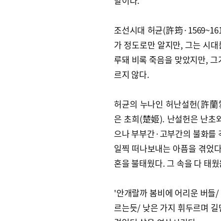
말이다.
조선시대 허균(許筠·1569~16
가 정도로만 알지만, 그는 시대
루돼 비록 죽음을 맞았지만, 그
르지 않다.
허균의 누나인 허난설헌(許蘭雪軒
은 초희(楚姬). 난설헌은 난초
으나 부부간·고부간의 불화를 겪
일찍 떠나보내는 아픔을 겪었다.
혼을 불태웠다. 그 속을 다 태웠
'안개랄까 봄비에 어리운 버들/ 
르는듯/ 낮은 가지 휘두르며 길