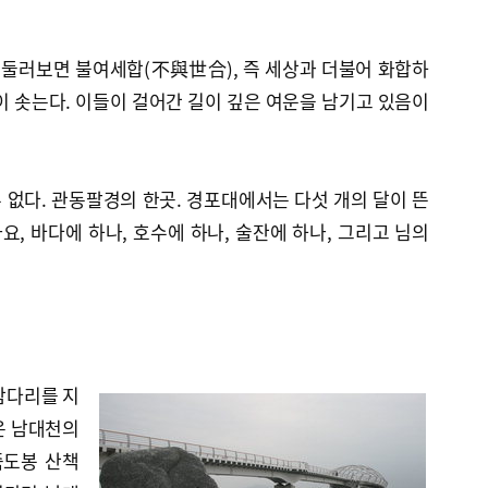
둘러보면 불여세합(不與世合), 즉 세상과 더불어 화합하
이 솟는다. 이들이 걸어간 길이 깊은 여운을 남기고 있음이
 없다. 관동팔경의 한곳. 경포대에서는 다섯 개의 달이 뜬
요, 바다에 하나, 호수에 하나, 술잔에 하나, 그리고 님의
람다리를 지
은 남대천의
죽도봉 산책