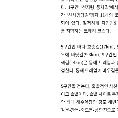
다. 1구간 '선자령 풍차길'에
간 '신사임당길'까지 11개의 
되어 있다. 철저하게 자연친
를 지향하는 트레킹 코스다.
5구간인 바다 호숫길(17km),
우에 바닷길(9.3km), 9구간
책길(14km)은 동해 트레일과
겹친다. 동해 트레일이 바우길을
5구간을 걷는다. 출발점인 사천
이고 솔밭이다. 솔밭 사이로 목재
안 최대 해수욕장인 경포 해변
강문-안목-죽도봉-남항진으로 