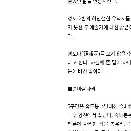
걸었던 삶을 연상시킨다.
경포호반의 허난설현 유적지를 
지 못한 두 예술가에 대한 상념
다.
경포대(鏡浦臺)를 보지 않을 수
다고 한다. 하늘에 뜬 달이 하나
눈에 비친 달이다.
■솔바람다리
5구간은 죽도봉→남대천 솔바
나 남항진에서 끝난다. 죽도봉
하류에 자리한 작은 봉우리. 