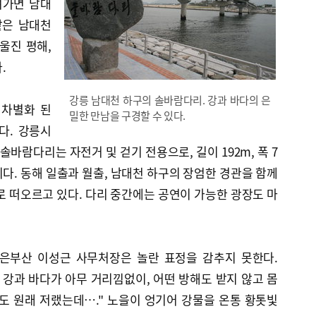
내려가면 남대
같은 남대천
 울진 평해,
.
강릉 남대천 하구의 솔바람다리. 강과 바다의 은
 차별화 된
밀한 만남을 구경할 수 있다.
다. 강릉시
 솔바람다리는 자전거 및 걷기 전용으로, 길이 192m, 폭 7
이다. 동해 일출과 월출, 남대천 하구의 장엄한 경관을 함께
로 떠오르고 있다. 다리 중간에는 공연이 가능한 광장도 마
싶은부산 이성근 사무처장은 놀란 표정을 감추지 못한다.
 강과 바다가 아무 거리낌없이, 어떤 방해도 받지 않고 몸
도 원래 저랬는데…." 노을이 엉기어 강물을 온통 황톳빛