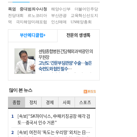
폭염
중대범죄수사청
해양수산부
더불어민주당
전당대회
르노코리아
부산관광
교육혁신선도지
역
극지해양미래포럼
인신매매
UN해양총회
부산메디클럽+
전문의 생생톡
센텀종합병원 간담췌외과 박광민 의
무원장
고난도 ‘간문부 담관암’ 수술…높은
숙련도와 협진 필수
간문부 담관암(클라츠킨 종양)은 좌
우 간에서 나오는, 담관(담즙 배출 경
로)이 합쳐지는 부위인 ‘간문부(肝門
많이 본 뉴스
部)’에 생기는 악성 종양이다. 간동맥
문맥 림프절 담
종합
정치
경제
사회
스포츠
1
[속보]“SK하이닉스, 中패키징공장 매각 검
토…중국서 인수 거론”
2
[속보] 여전히 ‘독도는 우리땅’ 외치는 日…