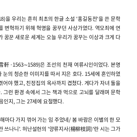
18)을 우리는 흔히 최초의 한글 소설 '홍길동전'을 쓴 문학
를 변혁하기 위해 혁명을 꿈꾸던 사상가였다. 역모죄에 연
가 꿈꾼 새로운 세계는 오늘 우리가 꿈꾸는 이상과 크게 다
·1563∼1589)은 조선의 천재 여류시인이었다. 본명
와 눈의 청순한 이미지를 따서 지은 호다. 15세에 혼인하였
어야 했고, 친정집의 옥사까지 겹쳤다. 게다가 자녀 둘을
 그런 환경 속에서 그는 책과 먹으로 고뇌를 달래며 문학
음인지, 그는 27세에 요절했다.
해마다 가지 꺾어 가는 임 주었네/ 봄 바람은 이별의 한 모
만 쓰나니'. 허난설헌의 '양류지사(楊柳枝詞)'란 시는 그가