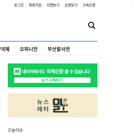
2
로그인
회원가입
지면보기
초판보기
구독신청
V국제
오피니언
부산말사전
오늘
이슈