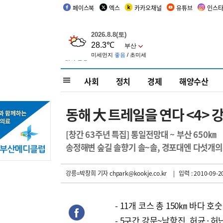
페이스북
엑스
카카오채널
유튜브
인스
사회
정치
경제
해양수산
동해 大 트레일을 연다 <4> 강
[창간 63주년 특집] 통일전망대 ~ 부산 650㎞
송정해변 숲길 솔향기 솔~솔, 경포대엔 다섯개의
강릉=박창희 기자
chpark@kookje.co.kr
| 입력 : 2010-09-20
- 11개 코스 총 150㎞ 바다 호
- 5구간 강문~남항진, 허균·