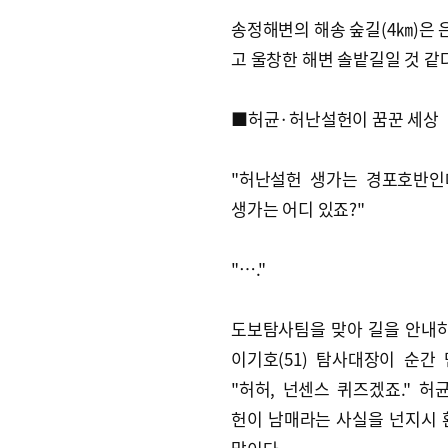
송정해변의 해송 숲길(4㎞)은 
고 울창한 해변 솔밭길일 것 같
■허균·허난설헌이 꿈꾼 세상
"허난설헌 생가는 경포호반인
생가는 어디 있죠?"
"…."
도보탐사팀을 맞아 길을 안내
이기호(51) 탐사대장이 순간 
"허허, 넌센스 퀴즈겠죠." 허
헌이 남매라는 사실을 넌지시