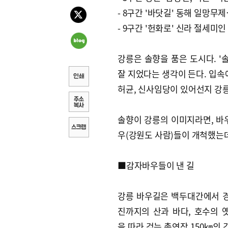
- 8구간 '바닷길' 동해 일망무
- 9구간 '헌화로' 신라 절세미
강릉은 솔향을 품은 도시다. '
잘 지었다는 생각이 든다. 입속
허균, 신사임당이 있어선지 강릉
솔향이 강릉의 이미지라면, 바우
우(강원도 사람)들이 개척했는데
■감자바우들이 낸 길
강릉 바우길은 백두대간에서 
진까지의 산과 바다, 호수의 
을 따라 걷는 총연장 150㎞의