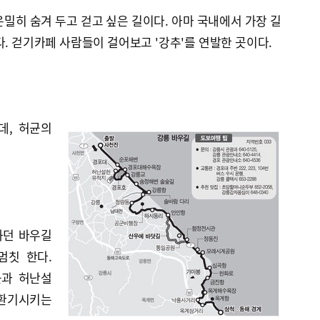
은밀히 숨겨 두고 걷고 싶은 길이다. 아마 국내에서 가장 길
다. 걷기카페 사람들이 걸어보고 '강추'를 연발한 곳이다.
데, 허균의
하던 바우길
멈칫 한다.
균과 허난설
 환기시키는