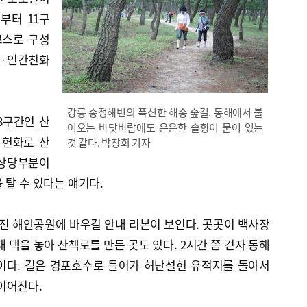
서부터 11구
코스로 구성
화·인간친화
강릉 송정해변의 푹신한 해송 숲길. 동해에서 불
 8구간인 산
어오는 바닷바람에도 은은한 솔향이 묻어 있는
인 헌화로 산
것 같다. 박창희 기자
 상당부분이
 탈 수 있다는 얘기다.
진 해안공원에 바우길 안내 리본이 보인다. 곳곳이 백사장
 덱을 놓아 산책로를 만든 곳도 있다. 2시간 쯤 걷자 동해
이다. 길은 경포호수로 들어가 허난설헌 유적지를 돌아서
이어진다.