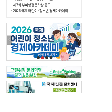
전닉스 ETF 이후 발생"
· 제7회 부마항쟁문학상 공모
· 2026 국제 어린이·청소년 경제아카데미