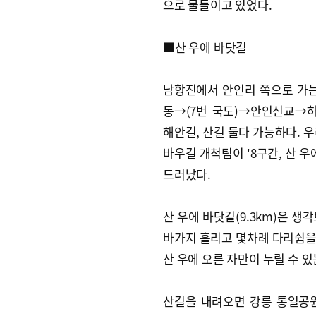
으로 물들이고 있었다.
■산 우에 바닷길
남항진에서 안인리 쪽으로 가는
동→(7번 국도)→안인신교→
해안길, 산길 둘다 가능하다. 
바우길 개척팀이 '8구간, 산 
드러났다.
산 우에 바닷길(9.3km)은 
바가지 흘리고 몇차례 다리쉼을
산 우에 오른 자만이 누릴 수 있
산길을 내려오면 강릉 통일공원