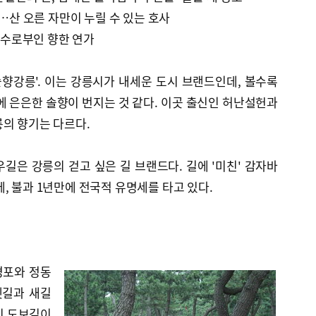
제…산 오른 자만이 누릴 수 있는 호사
인 수로부인 향한 연가
솔향강릉'. 이는 강릉시가 내세운 도시 브랜드인데, 볼수록
에 은은한 솔향이 번지는 것 같다. 이곳 출신인 허난설헌과
의 향기는 다르다.
길은 강릉의 걷고 싶은 길 브랜드다. 길에 '미친' 감자바
, 불과 1년만에 전국적 유명세를 타고 있다.
경포와 정동
옛길과 새길
 긴 도보길이