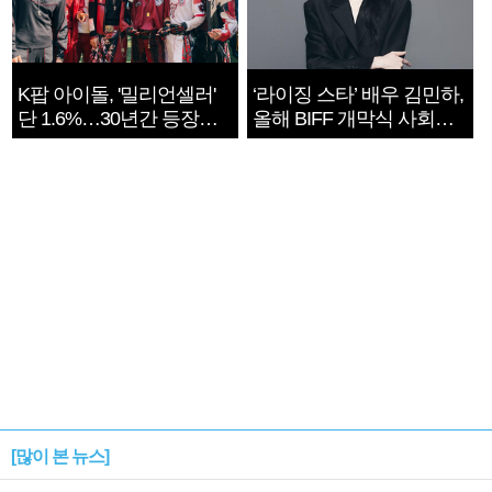
K팝 아이돌, '밀리언셀러'
‘라이징 스타’ 배우 김민하,
단 1.6%…30년간 등장
올해 BIFF 개막식 사회자
1182개팀 전수조사
확정
[많이 본 뉴스]