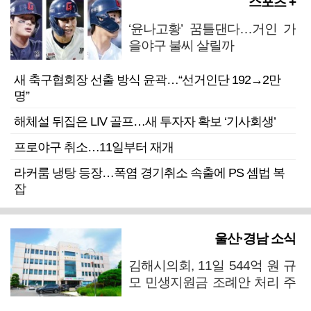
스포츠 +
‘윤나고황’ 꿈틀댄다…거인 가
을야구 불씨 살릴까
새 축구협회장 선출 방식 윤곽…“선거인단 192→2만
명”
해체설 뒤집은 LIV 골프…새 투자자 확보 ‘기사회생’
프로야구 취소…11일부터 재개
라커룸 냉탕 등장…폭염 경기취소 속출에 PS 셈법 복
잡
울산·경남 소식
김해시의회, 11일 544억 원 규
모 민생지원금 조례안 처리 주
목