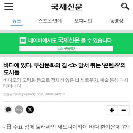
뉴스
스포츠·연예
오피니언
동영상
바다에 있다, 부산문화의 길 <3> 앞서 뛰는 '콘텐츠'의
도시들
바다오염·고령화 등으로 정체성 잃은 日 세토우치, 예술 통해 다시
태어나다
조봉권 기자 bgjoe@kookje.co.kr | 2010.09.14 21:37
- 日 주요 섬에 둘러싸인 세토나이카이 바다 한가운데 7개