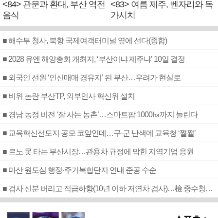
<84> 관문과 환대, 부산 역전
<83> 여름 제주, 벤자리와 독
음식
가시치
■ 해수부 청사, 북항 국제여객터미널 옆에 선다(종합)
■ 2028 유엔 해양총회 개최지, ‘부산이냐 제주냐’ 10일 결정
■ 외국인 선원 ‘인신매매 경유지’ 된 부산…우려가 현실로
■ 비위 논란 부산TP, 외부인사 혁신위 설치
■ 경남 농정 비전 ‘잘 사는 농촌’…스마트팜 1000㏊까지 늘린다
■ 교육혁신선도지 공모 코앞인데…구·군 난색에 교육청 ‘쩔쩔’
■ 르노 못 타는 부산시장…관용차 규정에 막힌 지역기업 응원
■ 마산 원도심 행정·주거복합단지 연내 준공 수순
■ 검사 신분 버리고 직급하향(10년 이하 저연차 검사)…檢 중수청행 기피