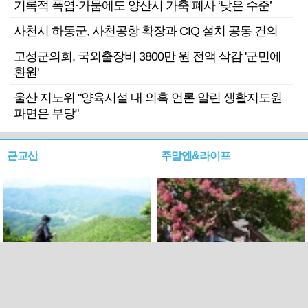
기록적 폭염·가뭄에도 양산시 가축 폐사 ‘낮은 수준’
사천시 하동군, 사천공항 확장과 CIQ 설치 공동 건의
고성군의회, 국외출장비 3800만 원 전액 삭감 '군민에
환원'
울산 지노위 "양육시설 내 의혹 언론 알린 생활지도원
파면은 부당"
근교산
주말엔&라이프
근교산&그너머…상주·문경
폭염보다 더 뜨거워라…100
청화산~시루봉
일을 붉게 불태울 ‘선비정신’