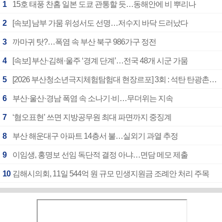
1
15호 태풍 찬홈 일본 도쿄 관통할 듯…동해안에 비 뿌리나
2
[속보] 남부 가뭄 위성서도 선명…저수지 바닥 드러났다
3
까마귀 탓?…폭염 속 부산 북구 986가구 정전
4
[속보] 부산·김해·울주 ‘경계 단계’…전국 48개 시군 가뭄
5
[2026 부산청소년극지체험탐험대 현장르포] 3회 : 석탄 탄광촌에서 북극 연구의 중심지로
6
부산·울산·경남 폭염 속 소나기·비…무더위는 지속
7
‘혐오표현’ 쓰면 지방공무원 최대 파면까지 중징계
8
부산 해운대구 아파트 14층서 불…실외기 과열 추정
9
이임생, 홍명보 선임 독단적 결정 아냐…면담 메모 제출
10
김해시의회, 11일 544억 원 규모 민생지원금 조례안 처리 주목