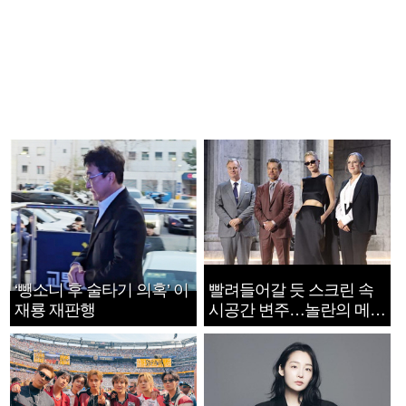
‘뺑소니 후 술타기 의혹’ 이
빨려들어갈 듯 스크린 속
재룡 재판행
시공간 변주…놀란의 메시
지는 ‘전쟁 속죄’