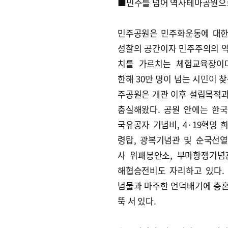
■민주를 넘어 역사테마공원으
민주공원은 민주화운동에 대한
성찰의 공간이자 민주주의의 
치를 가르치는 체험교육장이다
한해 30만 명이 넘는 시민이 찾
주공원은 개관 이후 설립목적
충실해왔다. 공원 안에는 한
국유공자 기념비, 4·19혁명 
령탑, 광복기념관 및 순국선
사 위패봉안소, 부마항쟁기념
해협승전비도 자리하고 있다.
념물과 마주한 언덕배기에 충
뚝 서 있다.