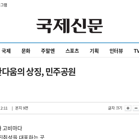
타그램
국제
문화
주말엔
스포츠
기획
인터뷰
T
부산다움의 상징, 민주공원
12:11
| 본지 9면
글자 크기
사 고비마다
 진취성을 대표하는 곳