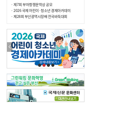
· 제7회 부마항쟁문학상 공모
· 2026 국제 어린이·청소년 경제아카데미
· 제28회 부산광역시장배 전국바둑대회