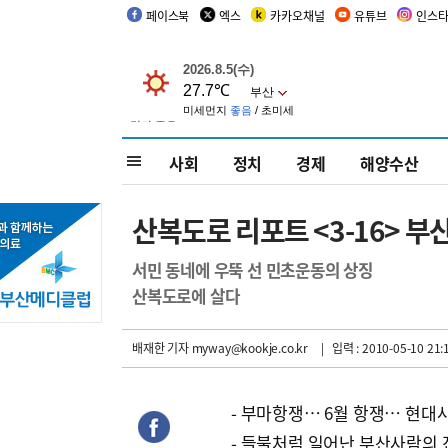
페이스북
엑스
카카오채널
유튜브
인스
사회
정치
경제
해양수산
산복도로 리포트 <3-16> 
서민 동네에 우뚝 선 민초운동의 상징
산복도로에 살다
배재한 기자
myway@kookje.co.kr
| 입력 : 2010-05-10 21:
- 부마항쟁… 6월 항쟁… 현대
- 들불처럼 일어난 부산사람의