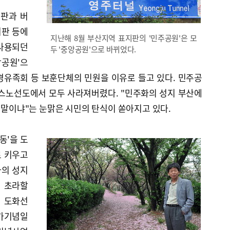
지판과 버
지판 등에
지난해 8월 부산지역 표지판의 '민주공원'은 모
 사용되던
두 '중앙공원'으로 바뀌었다.
앙공원'으
경유족회 등 보훈단체의 민원을 이유로 들고 있다. 민주공
버스노선도에서 모두 사라져버렸다. "민주화의 성지 부산에
웬 말이냐"는 눈맑은 시민의 탄식이 쏟아지고 있다.
동'을 도
로 키우고
화의 성지
 초라할
의 도화선
국가기념일