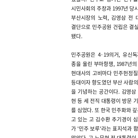
시민사회의 주창과 1997년 당
부산시장의 노력, 김영삼 전
결단으로 민주공원 건립은 결
됐다.
민주공원은 4·19의거, 유신
종을 울린 부마항쟁, 1987년의
현대사의 고비마다 민주헌정질
등대이자 향도였던 부산 사람
을 기념하는 공간이다. 김영삼
현 등 세 전직 대통령이 방문 
를 심었다. 또 한국 민주화와 깊
고 있는 고 김수환 추기경이 
가 '민주 보루'라는 표지석과 
맞았다. 고 노무현 전 대통령이 