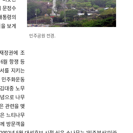
시 문정수
 대통령의
실을 보게
민주공원 전경.
독재정권에 조
 6월 항쟁 등
서를 지키는
의 민주화운동
 김대중 노무
기념으로 나무
은 관련을 맺
심은 느티나무
함께 방문객을
2002년 5월 대선후보 시절 심은 소나무는 '민주부산'이라