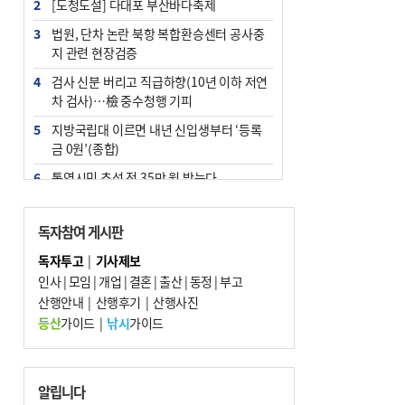
2
[도청도설] 다대포 부산바다축제
3
법원, 단차 논란 북항 복합환승센터 공사중
지 관련 현장검증
4
검사 신분 버리고 직급하향(10년 이하 저연
차 검사)…檢 중수청행 기피
5
지방국립대 이르면 내년 신입생부터 ‘등록
금 0원’(종합)
6
통영시민 추석 전 35만 원 받는다
7
부산 철강공장 50대 노동자 추락사
독자참여 게시판
8
국힘 부산시당, ‘정이한 조력’ 시의원 윤리
위에…‘한동훈 지지’도 신고접수
독자투고
|
기사제보
인사
|
모임
|
개업
|
결혼
|
출산
|
동정
|
부고
9
탄소흡수력 높여 폭염 대응…부산 도시숲
산행안내
지도 다시 그린다
|
산행후기
|
산행사진
등산
가이드
|
낚시
가이드
10
지역 상권도 말라죽을 판이라…가뭄 속 밀
양물축제 강행 논란
알립니다