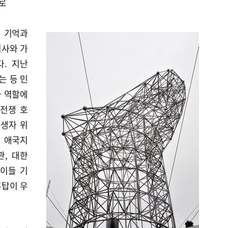
로
 기억과
역사와 가
. 지난
는 등 민
과 역할에
국전쟁 호
희생자 위
열 애국지
관, 대한
 이들 기
혼탑이 우