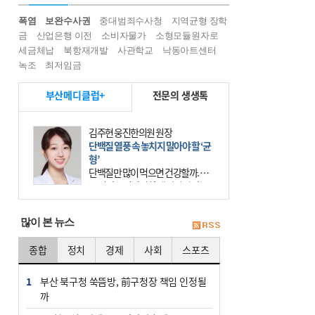
폭염
보완수사권
중대범죄수사청
지역균형 장학
금
산업은행 이전
소비자물가
소형모듈원자로
세금체납
북항재개발
사관학교
낙동아트센터
녹조
최저임금
부산메디클럽+
전문의 생생톡
김주현 웅진한의원 원장
단백질 열풍 속 놓치지 말아야 할 ‘균
형’
단백질만 많이 먹으면 건강할까. 요
즘 건강을 이야기할 때 빠지지 않는
키워드가 단백질이다. 헬스장을 다니
는 젊은 층부터 기초체력을 챙기려는
많이 본 뉴스
중·장년층까지 모두 “
종합
정치
경제
사회
스포츠
1
부산 북구청 쑥뜸방, 前구청장 책임 인정될
까