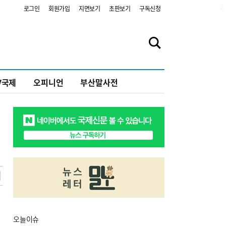
2
로그인
회원가입
지면보기
초판보기
구독신청
V국제
오피니언
부산말사전
오늘
이슈