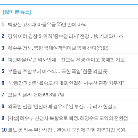
[많이 본 뉴스]
1
백양산 고지대 마을우물 55년 만에 바닥
2
경위 이하 경찰 하위직 ‘중수청 러시’ 전망…檢 기피와 대조
3
해수부 청사, 북항 국제여객터미널 옆에 선다(종합)
4
피란마을 67년 역사인데…전교생 24명 아미초 통폐합 기로
5
부울경 주말부터 비소식…‘극한 폭염’ 한풀 꺾일 듯
6
“낙동강권 삼락·을숙도·다대포 연결해 서부산 관광 키우자”
7
오늘의 날씨- 2026년 8월 7일
8
외국인 선원 ‘인신매매 경유지’ 된 부산…우려가 현실로
9
[사설] 해수부 신청사 북항으로 확정, 해양수도 도약의 전환점
10
르노 못 타는 부산시장…관용차 규정에 막힌 지역기업 응원