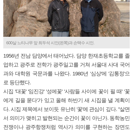
600살 느티나무 앞 최두석 시인(왼쪽)과 손택수 시인.
1956년 전남 담양에서 태어났다. 담양 한재초등학교를 졸
업하고 광주로 전학가 광주일고를 거쳐 서울대 사대 국어
과와 대학원 국문과를 나왔다. 1980년 '심상'에 '김통정'으
로 등단했다.
시집 '대꽃' '임진강' '성에꽃' '사람들 사이에 꽃이 필 때' '꽃
에게 길을 묻다'가 있고 올해 하반기 새 시집을 낼 계획이
다. 시집 제목에서 보이듯 유난히 '꽃'에 관심이 깊다. "살면
서 의미가 맺히고 발현되는 순간이 꽃이 아닌가. 동학농민
전쟁이나 광주항쟁처럼 역사가 의미를 구현하는 장면도