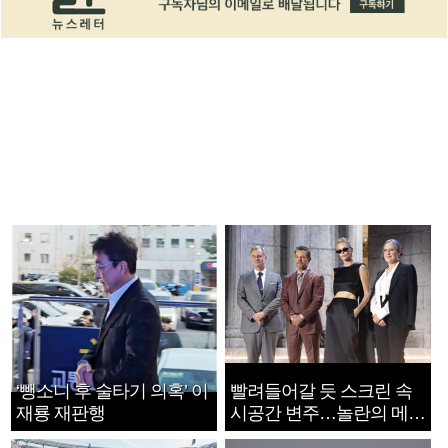
‘뺑소니 후 술타기 의혹’ 이
빨려들어갈 듯 스크린 속
재룡 재판행
시공간 변주…놀란의 메시
지는 ‘전쟁 속죄’