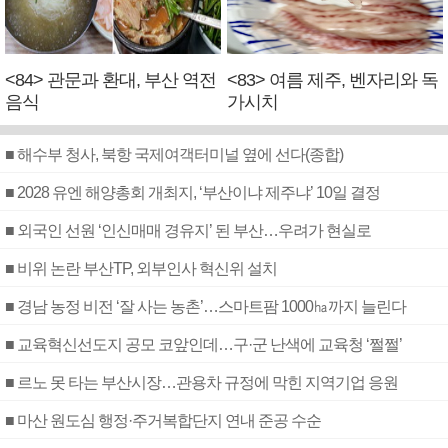
<84> 관문과 환대, 부산 역전
<83> 여름 제주, 벤자리와 독
음식
가시치
■ 해수부 청사, 북항 국제여객터미널 옆에 선다(종합)
■ 2028 유엔 해양총회 개최지, ‘부산이냐 제주냐’ 10일 결정
■ 외국인 선원 ‘인신매매 경유지’ 된 부산…우려가 현실로
■ 비위 논란 부산TP, 외부인사 혁신위 설치
■ 경남 농정 비전 ‘잘 사는 농촌’…스마트팜 1000㏊까지 늘린다
■ 교육혁신선도지 공모 코앞인데…구·군 난색에 교육청 ‘쩔쩔’
■ 르노 못 타는 부산시장…관용차 규정에 막힌 지역기업 응원
■ 마산 원도심 행정·주거복합단지 연내 준공 수순