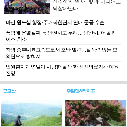
진주성의 역사, 빛과 미디어로
되살아난다
마산 원도심 행정·주거복합단지 연내 준공 수순
폭염에 온열질환 등 안전사고 우려… 양산시, '어필 레
이스' 취소
창녕 중부내륙고속도로서 포탄 발견…살상력 없는 모
의탄으로 밝혀져
입원환자가 연달아 사망한 울산 한 정신의료기관 폐원
전망
근교산
주말엔&라이프