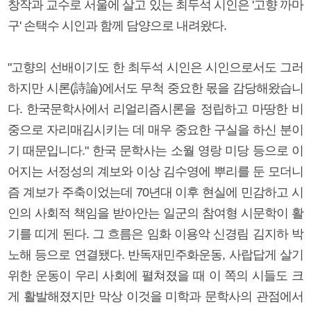
창작과 교수로 서울에 살고 있는 최두석 시인은 '고향 까마
구' 손택수 시인과 함께 담양으로 내려왔다.
"고향의 선배이기도 한 최두석 시인은 시인으로서도 그러
하지만 시론(詩論)에서도 무척 중요한 몫을 감당해왔습니
다. 한국문학사에서 리얼리즘시론을 정립하고 마땅한 비
중으로 자리매김시키는 데 매우 중요한 구실을 하신 분이
기 때문입니다." 한국 문학사는 소월 영랑 미당 등으로 이
어지는 서정성의 계보와 이상 김수영에 뿌리를 둔 모더니
즘 계보가 주축이었는데 70년대 이후 현실에 민감하고 시
인의 사회적 책임을 받아안는 일군의 참여형 시문학이 활
기를 띠게 된다. 그 흐름은 임화 이용악 신경림 김지하 박
노해 등으로 연결됐다. 반독재민주화운동, 사랍답게 살기
위한 운동이 우리 사회에 펼쳐졌을 때 이 쪽의 시들도 크
게 활발해졌지만 막상 이것을 미학과 문학사의 관점에서