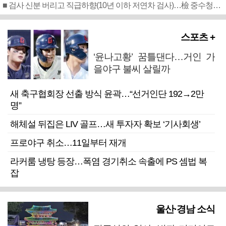
■ 검사 신분 버리고 직급하향(10년 이하 저연차 검사)…檢 중수청행 기피
스포츠 +
‘윤나고황’ 꿈틀댄다…거인 가
을야구 불씨 살릴까
새 축구협회장 선출 방식 윤곽…“선거인단 192→2만
명”
해체설 뒤집은 LIV 골프…새 투자자 확보 ‘기사회생’
프로야구 취소…11일부터 재개
라커룸 냉탕 등장…폭염 경기취소 속출에 PS 셈법 복
잡
울산·경남 소식