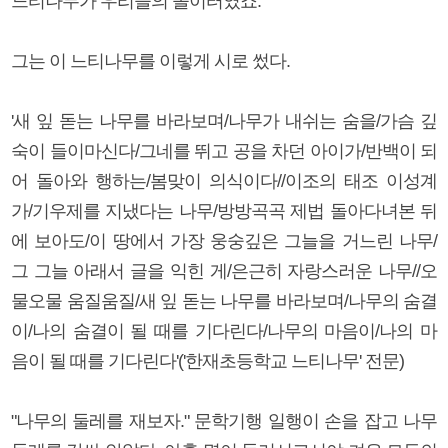
느티나무가 우리들의 놀이터였죠."
그는 이 느티나무를 이렇게 시로 썼다.
'새 잎 돋는 나무를 바라보며/나무가 내쉬는 숨을/가슴 깊
숙이 들이마신다/그네를 뛰고 공을 차던 아이가/반백이 되
어 돌아와 행하는/봄맞이 의식이다//이조의 태조 이성계
가/기우제를 지냈다는 나무/방방곡곡 제법 돌아다녀본 뒤
에 보아도/이 땅에서 가장 웅숭깊은 그늘을 거느린 나무/
그 그늘 아래서 글을 익힌 게/은근히 자랑스러운 나무//오
물오물 움질움질/새 잎 돋는 나무를 바라보며/나무의 숨결
이/나의 숨결이 될 때를 기다린다/나무의 마음이/나의 마
음이 될 때를 기다린다'('한재초등학교 느티나무' 전문)
"나무의 둘레를 재보자." 문학기행 일행이 손을 잡고 나무