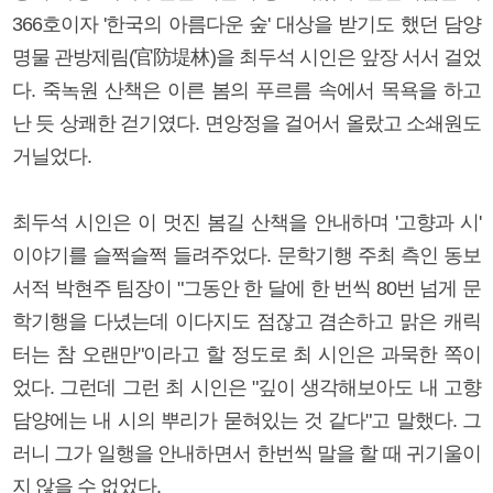
366호이자 '한국의 아름다운 숲' 대상을 받기도 했던 담양
명물 관방제림(官防堤林)을 최두석 시인은 앞장 서서 걸었
다. 죽녹원 산책은 이른 봄의 푸르름 속에서 목욕을 하고
난 듯 상쾌한 걷기였다. 면앙정을 걸어서 올랐고 소쇄원도
거닐었다.
최두석 시인은 이 멋진 봄길 산책을 안내하며 '고향과 시'
이야기를 슬쩍슬쩍 들려주었다. 문학기행 주최 측인 동보
서적 박현주 팀장이 "그동안 한 달에 한 번씩 80번 넘게 문
학기행을 다녔는데 이다지도 점잖고 겸손하고 맑은 캐릭
터는 참 오랜만"이라고 할 정도로 최 시인은 과묵한 쪽이
었다. 그런데 그런 최 시인은 "깊이 생각해보아도 내 고향
담양에는 내 시의 뿌리가 묻혀있는 것 같다"고 말했다. 그
러니 그가 일행을 안내하면서 한번씩 말을 할 때 귀기울이
지 않을 수 없었다.