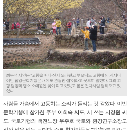
최두석 시인은 "고향을 떠나 산지 오래됐고 부모님도 고향에 안 계시니
이번 담양문학기행은 내게도 관광인 셈"이라고 웃으며 말했다. 그의 고
향 담양의 명소 소쇄원엔 꽃이 피고 있었고 봄은 전차처럼 달려오고 있
었다.
사람들 가슴에서 고동치는 소리가 들리는 것 같았다. 이번
문학기행에 참가한 주부 이희숙 씨도, 시 쓰는 서경원 씨
도, 국토기행의 백전노장 우주호 국토와 환경연구소장도
잠깐 말을 잃는 듯했다. 주부 참가자들은 "기(氣)를 받아보