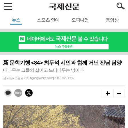
뉴스
스포츠·연예
오피니언
동영상
新 문학기행 <84> 최두석 시인과 함께 거닌 전남 담양
대나무는 그들의 삶이고 느티나무는 넋이다
글·사진= 조봉권 기자 bgjoe@kookje.co.kr | 2009.03.25 19:55