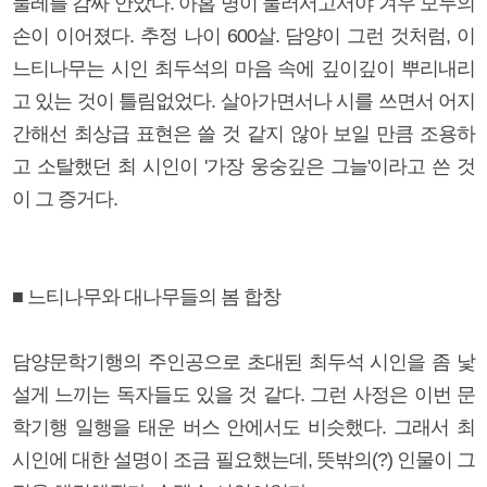
둘레를 감싸 안았다. 아홉 명이 둘러서고서야 겨우 모두의
손이 이어졌다. 추정 나이 600살. 담양이 그런 것처럼, 이
느티나무는 시인 최두석의 마음 속에 깊이깊이 뿌리내리
고 있는 것이 틀림없었다. 살아가면서나 시를 쓰면서 어지
간해선 최상급 표현은 쓸 것 같지 않아 보일 만큼 조용하
고 소탈했던 최 시인이 '가장 웅숭깊은 그늘'이라고 쓴 것
이 그 증거다.
■ 느티나무와 대나무들의 봄 합창
담양문학기행의 주인공으로 초대된 최두석 시인을 좀 낯
설게 느끼는 독자들도 있을 것 같다. 그런 사정은 이번 문
학기행 일행을 태운 버스 안에서도 비슷했다. 그래서 최
시인에 대한 설명이 조금 필요했는데, 뜻밖의(?) 인물이 그