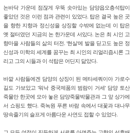
논바닥 가운데 점잖게 우뚝 솟아있는 담양읍오층석탑이
좋았던 것은 이런 점과 관련이 있었다. 탑은 결국 높은 곳
을 향한 지향과 정신성을 상징할 수밖에 없는데 이 탑은
옛 절터였던 지금의 논 한가운데 서있다. 논은 최 시인 고
향마을 사람들의 삶의 터전. '현실'에 발을 딛고도 높은 정
신성과 미학의 세계를 꿈꾸는 최 시인의 리얼리즘시론 그
리고 그의 시들과 이 석탑은 어딘지 닮았다.
바깥 사람들에겐 담양의 상징이 된 메타세쿼이아 가로수
길도 가보았고 '워낙 중국제품의 범람이 거세' 담양 토산
죽물만 한곳에 모아 놓은 담양죽물박물관과 그 앞 상가에
서 쇼핑도 했다. 죽녹원 푸른 바람 속에서 대꽃과 대나무
땅속줄기의 슬프게 아름다운 사연도 접할 수 있었다.
그 모든 여정이 진득하게 서로를 아껴주는 고향의 선후배