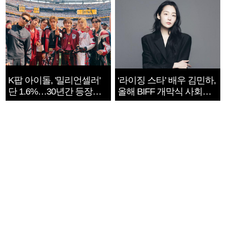
K팝 아이돌, '밀리언셀러'
‘라이징 스타’ 배우 김민하,
단 1.6%…30년간 등장
올해 BIFF 개막식 사회자
1182개팀 전수조사
확정