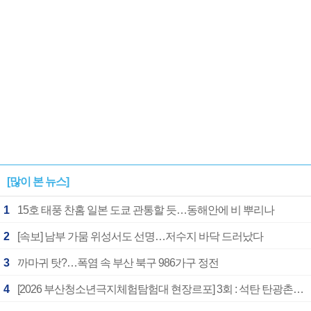
[많이 본 뉴스]
1
15호 태풍 찬홈 일본 도쿄 관통할 듯…동해안에 비 뿌리나
2
[속보] 남부 가뭄 위성서도 선명…저수지 바닥 드러났다
3
까마귀 탓?…폭염 속 부산 북구 986가구 정전
4
[2026 부산청소년극지체험탐험대 현장르포] 3회 : 석탄 탄광촌에서 북극 연구의 중심지로