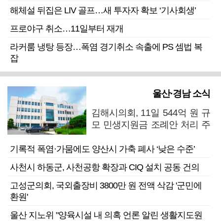
해체설 뒤집은 LIV 골프…새 투자자 확보 ‘기사회생’
프로야구 취소…11일부터 재개
라커룸 냉탕 등장…폭염 경기취소 속출에 PS 셈법 복
잡
울산·경남 소식
김해시의회, 11일 544억 원 규
모 민생지원금 조례안 처리 주
목
기록적 폭염·가뭄에도 양산시 가축 폐사 ‘낮은 수준’
사천시 하동군, 사천공항 확장과 CIQ 설치 공동 건의
고성군의회, 국외출장비 3800만 원 전액 삭감 '군민에
환원'
울산 지노위 "양육시설 내 의혹 언론 알린 생활지도원