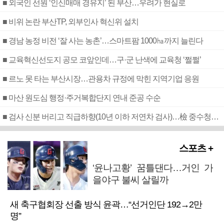
■ 외국인 선원 ‘인신매매 경유지’ 된 부산…우려가 현실로
■ 비위 논란 부산TP, 외부인사 혁신위 설치
■ 경남 농정 비전 ‘잘 사는 농촌’…스마트팜 1000㏊까지 늘린다
■ 교육혁신선도지 공모 코앞인데…구·군 난색에 교육청 ‘쩔쩔’
■ 르노 못 타는 부산시장…관용차 규정에 막힌 지역기업 응원
■ 마산 원도심 행정·주거복합단지 연내 준공 수순
■ 검사 신분 버리고 직급하향(10년 이하 저연차 검사)…檢 중수청행 기피
스포츠 +
‘윤나고황’ 꿈틀댄다…거인 가
을야구 불씨 살릴까
새 축구협회장 선출 방식 윤곽…“선거인단 192→2만
명”