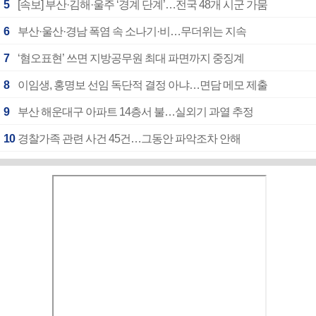
5
[속보] 부산·김해·울주 ‘경계 단계’…전국 48개 시군 가뭄
6
부산·울산·경남 폭염 속 소나기·비…무더위는 지속
7
‘혐오표현’ 쓰면 지방공무원 최대 파면까지 중징계
8
이임생, 홍명보 선임 독단적 결정 아냐…면담 메모 제출
9
부산 해운대구 아파트 14층서 불…실외기 과열 추정
10
경찰가족 관련 사건 45건…그동안 파악조차 안해