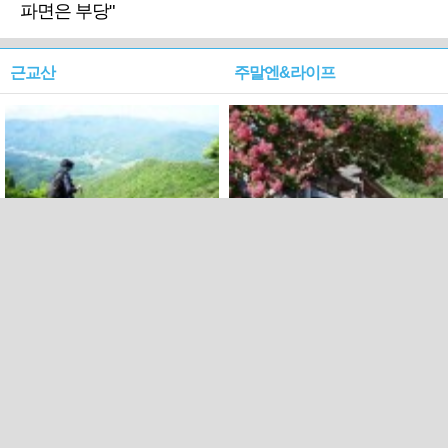
파면은 부당"
근교산
주말엔&라이프
근교산&그너머…상주·문경
폭염보다 더 뜨거워라…100
청화산~시루봉
일을 붉게 불태울 ‘선비정신’
피었네
PC버전
엑스
페이스북
Copyright ⓒ 2015 All rights reserved by 국제신문