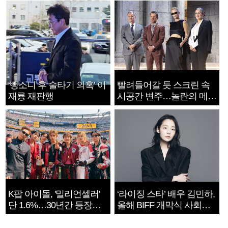
‘뺑소니 후 술타기 의혹’ 이
빨려들어갈 듯 스크린 속
재룡 재판행
시공간 변주…놀란의 메시
지는 ‘전쟁 속죄’
K팝 아이돌, '밀리언셀러'
‘라이징 스타’ 배우 김민하,
단 1.6%…30년간 등장
올해 BIFF 개막식 사회자
1182개팀 전수조사
확정