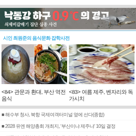
시인 최원준의 음식문화 잡학사전
<84> 관문과 환대, 부산 역전
<83> 여름 제주, 벤자리와 독
음식
가시치
■ 해수부 청사, 북항 국제여객터미널 옆에 선다(종합)
■ 2028 유엔 해양총회 개최지, ‘부산이냐 제주냐’ 10일 결정