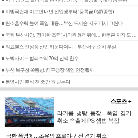
■ 지방국립대 이르면 내년 신입생부터 ‘등록금 0원’(종합)
■ 탄소흡수력 높여 폭염 대응…부산 도시숲 지도 다시 그린다
■ 국힘 부산시당, ‘정이한 조력’ 시의원 윤리위에…‘한동훈 지지’도 신고접수
■ 의료헬스 신성장 산업 키운다더니…부산서구 준비 부실
■ 도박사이트 범죄수익 70억 전액 환수
■ 부산 북구청 쑥뜸방, 前구청장 책임 인정될까
■ 통영시민 추석 전 35만 원 받는다
스포츠 +
라커룸 냉탕 등장…폭염 경기
취소 속출에 PS 셈법 복잡
극한 폭염에…초유의 프로야구 전 경기 취소