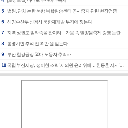
4
[도청도설] 다대포 부산바다축제
5
법원, 단차 논란 북항 복합환승센터 공사중지 관련 현장검증
6
해양수산부 신청사 북항재개발 부지에 짓는다
7
지역 상권도 말라죽을 판이라…가뭄 속 밀양물축제 강행 논란
8
통영시민 추석 전 35만 원 받는다
9
부산 철강공장 50대 노동자 추락사
10
국힘 부산시당, ‘정이한 조력’ 시의원 윤리위에…‘한동훈 지지’도 신고접수