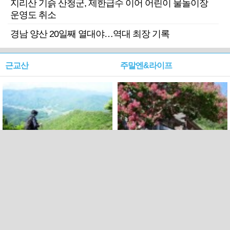
지리산 기슭 산청군, 제한급수 이어 어린이 물놀이장
운영도 취소
경남 양산 20일째 열대야…역대 최장 기록
근교산
주말엔&라이프
근교산&그너머…상주·문경
폭염보다 더 뜨거워라…100
청화산~시루봉
일을 붉게 불태울 ‘선비정신’
피었네
PC버전
엑스
페이스북
Copyright ⓒ 2015 All rights reserved by 국제신문