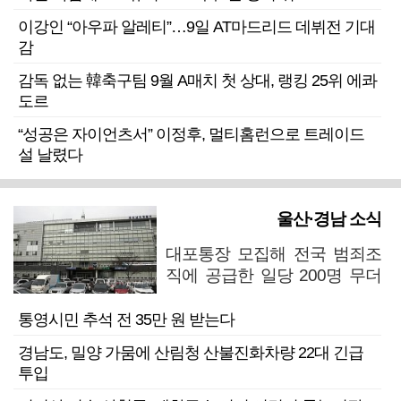
이강인 “아우파 알레티”…9일 AT마드리드 데뷔전 기대
감
감독 없는 韓축구팀 9월 A매치 첫 상대, 랭킹 25위 에콰
도르
“성공은 자이언츠서” 이정후, 멀티홈런으로 트레이드
설 날렸다
울산·경남 소식
대포통장 모집해 전국 범죄조
직에 공급한 일당 200명 무더
기 검거
통영시민 추석 전 35만 원 받는다
경남도, 밀양 가뭄에 산림청 산불진화차량 22대 긴급
투입