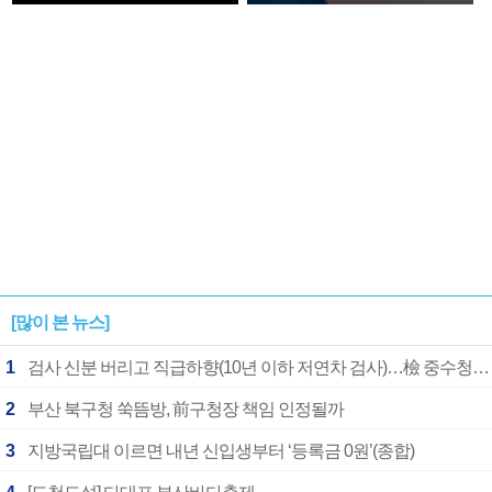
확정
[많이 본 뉴스]
1
검사 신분 버리고 직급하향(10년 이하 저연차 검사)…檢 중수청행 기피
2
부산 북구청 쑥뜸방, 前구청장 책임 인정될까
3
지방국립대 이르면 내년 신입생부터 ‘등록금 0원’(종합)