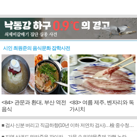
시인 최원준의 음식문화 잡학사전
<84> 관문과 환대, 부산 역전
<83> 여름 제주, 벤자리와 독
음식
가시치
■ 검사 신분 버리고 직급하향(10년 이하 저연차 검사)…檢 중수청행 기피
■ 지역 상권도 말라죽을 판이라…가뭄 속 밀양물축제 강행 논란