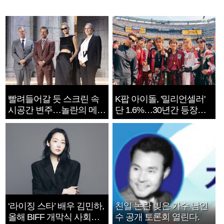
빨려들어갈 듯 스크린 속
K팝 아이돌, '밀리언셀러'
시공간 변주…놀란의 메시
단 1.6%…30년간 등장
지는 ‘전쟁 속죄’
1182개팀 전수조사
‘라이징 스타’ 배우 김민하,
친일 논란 빚은 가수 남인
올해 BIFF 개막식 사회자
수 공개 토론회 열린다.