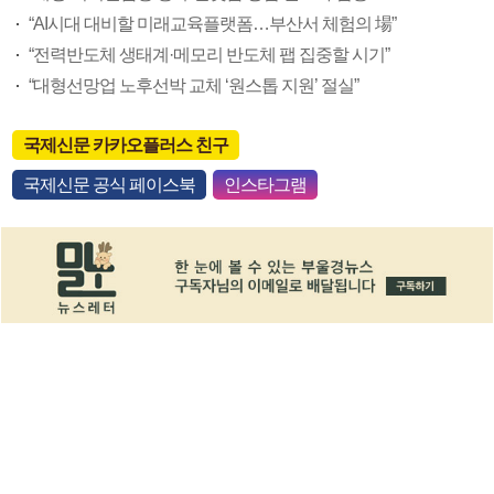
“AI시대 대비할 미래교육플랫폼…부산서 체험의 場”
“전력반도체 생태계·메모리 반도체 팹 집중할 시기”
“대형선망업 노후선박 교체 ‘원스톱 지원’ 절실”
국제신문 카카오플러스 친구
국제신문 공식 페이스북
인스타그램