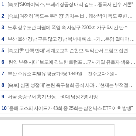
1
[속보]“SK하이닉스, 中패키징공장 매각 검토…중국서 인수 거론”
2
[속보] 여전히 ‘독도는 우리땅’ 외치는 日…韓선박이 독도 주변 해양조사 활동하자 반발
3
노후 상수도관 파열에 폭염 속 사상구 2300여 가구 6시간 단수
4
부산 울산 경남 구름 많고 경남 북서내륙 소나기…폭염·열대야 계속
5
[속보]‘尹 탄핵 반대’ 세계로교회 손현보, 백악관서 트럼프 접견
6
‘탄약 부족 사태’ 보도에 격노한 트럼프…군사기밀 유출자 색출 지시
7
부산 주유소 휘발유 평균가 ℓ당 1849원… 전주보다 3원 ↓
8
[속보] ‘심판 성접대’ 논란 축구협회 공식 사과…“현재는 부적절 행위 없어”
9
서울 중랑구서 흉기 난동…60대 남성 2명 사망
10
"올해 코스피 사이드카 43회 중 25회는 삼전닉스 ETF 이후 발생"