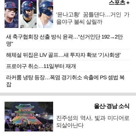
스포츠 +
‘윤나고황’ 꿈틀댄다…거인 가
을야구 불씨 살릴까
새 축구협회장 선출 방식 윤곽…“선거인단 192→2만
명”
해체설 뒤집은 LIV 골프…새 투자자 확보 ‘기사회생’
프로야구 취소…11일부터 재개
라커룸 냉탕 등장…폭염 경기취소 속출에 PS 셈법 복
잡
울산·경남 소식
진주성의 역사, 빛과 미디어로
되살아난다