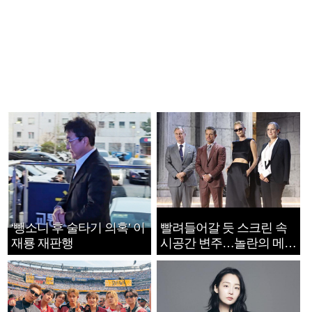
‘뺑소니 후 술타기 의혹’ 이
빨려들어갈 듯 스크린 속
재룡 재판행
시공간 변주…놀란의 메시
지는 ‘전쟁 속죄’