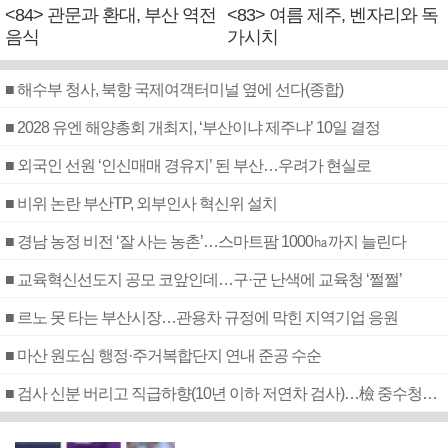
<84> 관문과 환대, 부산 역전
<83> 여름 제주, 벤자리와 독
음식
가시치
■ 해수부 청사, 북항 국제여객터미널 옆에 선다(종합)
■ 2028 유엔 해양총회 개최지, ‘부산이냐 제주냐’ 10일 결정
■ 외국인 선원 ‘인신매매 경유지’ 된 부산…우려가 현실로
■ 비위 논란 부산TP, 외부인사 혁신위 설치
■ 경남 농정 비전 ‘잘 사는 농촌’…스마트팜 1000㏊까지 늘린다
■ 교육혁신선도지 공모 코앞인데…구·군 난색에 교육청 ‘쩔쩔’
■ 르노 못 타는 부산시장…관용차 규정에 막힌 지역기업 응원
■ 마산 원도심 행정·주거복합단지 연내 준공 수순
■ 검사 신분 버리고 직급하향(10년 이하 저연차 검사)…檢 중수청행 기피