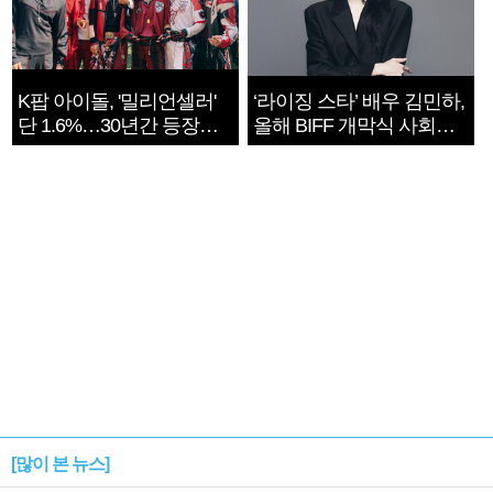
K팝 아이돌, '밀리언셀러'
‘라이징 스타’ 배우 김민하,
단 1.6%…30년간 등장
올해 BIFF 개막식 사회자
1182개팀 전수조사
확정
[많이 본 뉴스]