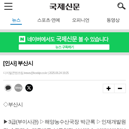
뉴스
스포츠·연예
오피니언
동영상
[인사] 부산시
디지털콘텐츠팀 inews@kookje.co.kr | 2025.06.24 19:25
◇부산시
▶3급(부이사관) ▷해양농수산국장 박근록 ▷인재개발원