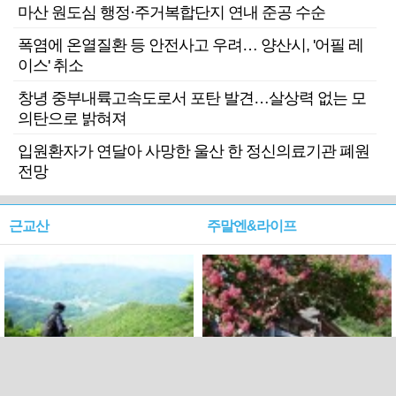
마산 원도심 행정·주거복합단지 연내 준공 수순
폭염에 온열질환 등 안전사고 우려… 양산시, '어필 레
이스' 취소
창녕 중부내륙고속도로서 포탄 발견…살상력 없는 모
의탄으로 밝혀져
입원환자가 연달아 사망한 울산 한 정신의료기관 폐원
전망
근교산
주말엔&라이프
근교산&그너머…상주·문경
폭염보다 더 뜨거워라…100