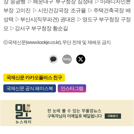
장 송광행 ▷해운대구 부구청장 심성태 ▷미래디자인본
부장 고미진 ▷시민건강국장 조규율 ▷주택건축국장 배
성택 ▷부산시(직무파견) 권대은 ▷영도구 부구청장 구정
모 ▷강서구 부구청장 황순길
ⓒ국제신문(www.kookje.co.kr), 무단 전재 및 재배포 금지
국제신문 카카오플러스 친구
국제신문 공식 페이스북
인스타그램