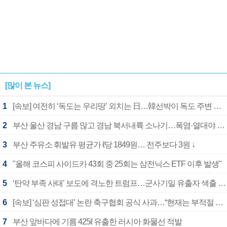
[많이 본 뉴스]
1
[속보] 여전히 ‘독도는 우리땅’ 외치는 日…韓선박이 독도 주변 해양조사 활동하자 반발
2
부산 울산 경남 구름 많고 경남 북서내륙 소나기…폭염·열대야 계속
3
부산 주유소 휘발유 평균가 ℓ당 1849원… 전주보다 3원 ↓
4
"올해 코스피 사이드카 43회 중 25회는 삼전닉스 ETF 이후 발생"
5
‘탄약 부족 사태’ 보도에 격노한 트럼프…군사기밀 유출자 색출 지시
6
[속보] ‘심판 성접대’ 논란 축구협회 공식 사과…“현재는 부적절 행위 없어”
7
부산 앞바다에 기름 425ℓ 유출한 러시아 화물선 적발