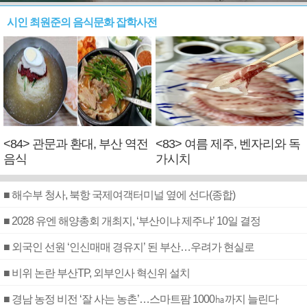
시인 최원준의 음식문화 잡학사전
<84> 관문과 환대, 부산 역전
<83> 여름 제주, 벤자리와 독
음식
가시치
■ 해수부 청사, 북항 국제여객터미널 옆에 선다(종합)
■ 2028 유엔 해양총회 개최지, ‘부산이냐 제주냐’ 10일 결정
■ 외국인 선원 ‘인신매매 경유지’ 된 부산…우려가 현실로
■ 비위 논란 부산TP, 외부인사 혁신위 설치
■ 경남 농정 비전 ‘잘 사는 농촌’…스마트팜 1000㏊까지 늘린다