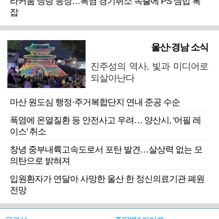
라커룸 냉탕 등장…폭염 경기취소 속출에 PS 셈법 복
잡
울산·경남 소식
진주성의 역사, 빛과 미디어로
되살아난다
마산 원도심 행정·주거복합단지 연내 준공 수순
폭염에 온열질환 등 안전사고 우려… 양산시, '어필 레
이스' 취소
창녕 중부내륙고속도로서 포탄 발견…살상력 없는 모
의탄으로 밝혀져
입원환자가 연달아 사망한 울산 한 정신의료기관 폐원
전망