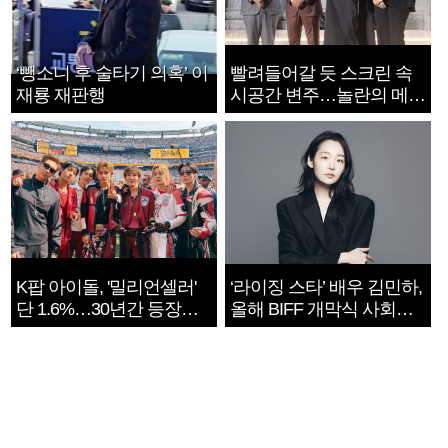
‘뺑소니 후 술타기 의혹’ 이
빨려들어갈 듯 스크린 속
재룡 재판행
시공간 변주…놀란의 메시
지는 ‘전쟁 속죄’
K팝 아이돌, '밀리언셀러'
‘라이징 스타’ 배우 김민하,
단 1.6%…30년간 등장
올해 BIFF 개막식 사회자
1182개팀 전수조사
확정