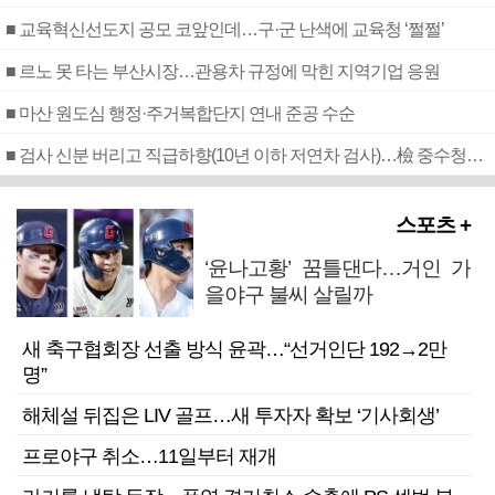
■ 교육혁신선도지 공모 코앞인데…구·군 난색에 교육청 ‘쩔쩔’
■ 르노 못 타는 부산시장…관용차 규정에 막힌 지역기업 응원
■ 마산 원도심 행정·주거복합단지 연내 준공 수순
■ 검사 신분 버리고 직급하향(10년 이하 저연차 검사)…檢 중수청행 기피
스포츠 +
‘윤나고황’ 꿈틀댄다…거인 가
을야구 불씨 살릴까
새 축구협회장 선출 방식 윤곽…“선거인단 192→2만
명”
해체설 뒤집은 LIV 골프…새 투자자 확보 ‘기사회생’
프로야구 취소…11일부터 재개