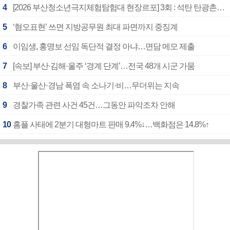
4
[2026 부산청소년극지체험탐험대 현장르포] 3회 : 석탄 탄광촌에서 북극 연구의 중심지로
5
‘혐오표현’ 쓰면 지방공무원 최대 파면까지 중징계
6
이임생, 홍명보 선임 독단적 결정 아냐…면담 메모 제출
7
[속보] 부산·김해·울주 ‘경계 단계’…전국 48개 시군 가뭄
8
부산·울산·경남 폭염 속 소나기·비…무더위는 지속
9
경찰가족 관련 사건 45건…그동안 파악조차 안해
10
홈플 사태에 2분기 대형마트 판매 9.4%↓…백화점은 14.8%↑