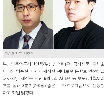
김채호(왼쪽), 박주현
부산민주언론시민연합(부산민언련)은 국제신문 김채호
피디와 박주현 기자가 제작한 ‘위태로운 통학로 안전해질
때까지’(국제신문 지난 9월 6일 자 1면 등 보도) 기획시리
즈를 올해 3분기(7~9월) 좋은 보도·프로그램으로 선정했
다고 31일 밝혔다.