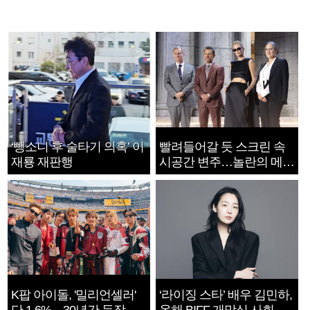
‘뺑소니 후 술타기 의혹’ 이
빨려들어갈 듯 스크린 속
재룡 재판행
시공간 변주…놀란의 메시
지는 ‘전쟁 속죄’
K팝 아이돌, '밀리언셀러'
‘라이징 스타’ 배우 김민하,