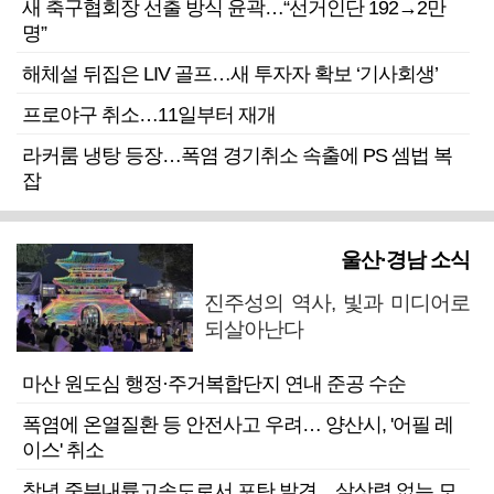
새 축구협회장 선출 방식 윤곽…“선거인단 192→2만
명”
해체설 뒤집은 LIV 골프…새 투자자 확보 ‘기사회생’
프로야구 취소…11일부터 재개
라커룸 냉탕 등장…폭염 경기취소 속출에 PS 셈법 복
잡
울산·경남 소식
진주성의 역사, 빛과 미디어로
되살아난다
마산 원도심 행정·주거복합단지 연내 준공 수순
폭염에 온열질환 등 안전사고 우려… 양산시, '어필 레
이스' 취소
창녕 중부내륙고속도로서 포탄 발견…살상력 없는 모