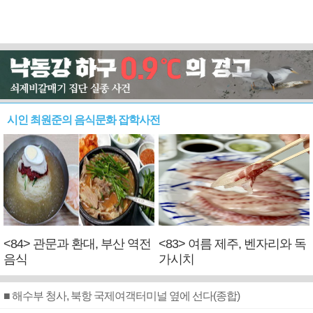
시인 최원준의 음식문화 잡학사전
<84> 관문과 환대, 부산 역전
<83> 여름 제주, 벤자리와 독
음식
가시치
■ 해수부 청사, 북항 국제여객터미널 옆에 선다(종합)