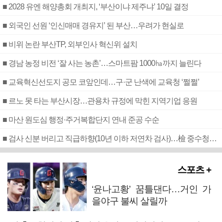
■ 2028 유엔 해양총회 개최지, ‘부산이냐 제주냐’ 10일 결정
■ 외국인 선원 ‘인신매매 경유지’ 된 부산…우려가 현실로
■ 비위 논란 부산TP, 외부인사 혁신위 설치
■ 경남 농정 비전 ‘잘 사는 농촌’…스마트팜 1000㏊까지 늘린다
■ 교육혁신선도지 공모 코앞인데…구·군 난색에 교육청 ‘쩔쩔’
■ 르노 못 타는 부산시장…관용차 규정에 막힌 지역기업 응원
■ 마산 원도심 행정·주거복합단지 연내 준공 수순
■ 검사 신분 버리고 직급하향(10년 이하 저연차 검사)…檢 중수청행 기피
스포츠 +
‘윤나고황’ 꿈틀댄다…거인 가
을야구 불씨 살릴까