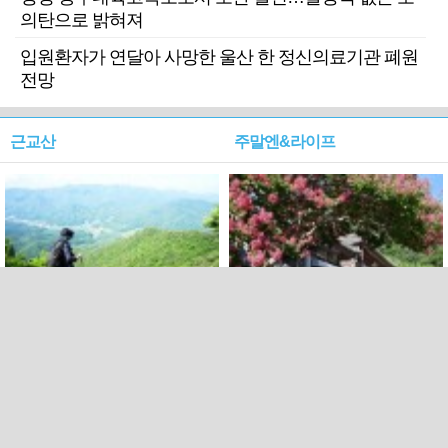
의탄으로 밝혀져
입원환자가 연달아 사망한 울산 한 정신의료기관 폐원
전망
근교산
주말엔&라이프
근교산&그너머…상주·문경
폭염보다 더 뜨거워라…100
청화산~시루봉
일을 붉게 불태울 ‘선비정신’
피었네
PC버전
엑스
페이스북