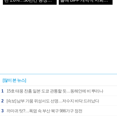
단 1.6%…30년간 등장
올해 BIFF 개막식 사회자
1182개팀 전수조사
확정
[많이 본 뉴스]
1
15호 태풍 찬홈 일본 도쿄 관통할 듯…동해안에 비 뿌리나
2
[속보] 남부 가뭄 위성서도 선명…저수지 바닥 드러났다
3
까마귀 탓?…폭염 속 부산 북구 986가구 정전