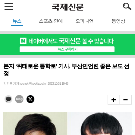
뉴스
스포츠·연예
오피니언
동영상
본지 ‘위태로운 통학로’ 기사, 부산민언련 좋은 보도 선
정
김진룡 기자 jryongk@kookje.co.kr | 2023.10.31 19:48