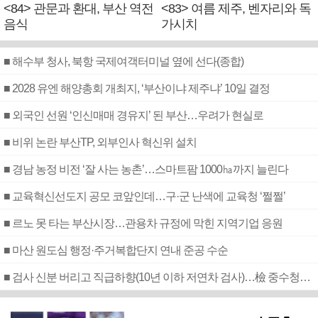
<84> 관문과 환대, 부산 역전
<83> 여름 제주, 벤자리와 독
음식
가시치
■ 해수부 청사, 북항 국제여객터미널 옆에 선다(종합)
■ 2028 유엔 해양총회 개최지, ‘부산이냐 제주냐’ 10일 결정
■ 외국인 선원 ‘인신매매 경유지’ 된 부산…우려가 현실로
■ 비위 논란 부산TP, 외부인사 혁신위 설치
■ 경남 농정 비전 ‘잘 사는 농촌’…스마트팜 1000㏊까지 늘린다
■ 교육혁신선도지 공모 코앞인데…구·군 난색에 교육청 ‘쩔쩔’
■ 르노 못 타는 부산시장…관용차 규정에 막힌 지역기업 응원
■ 마산 원도심 행정·주거복합단지 연내 준공 수순
■ 검사 신분 버리고 직급하향(10년 이하 저연차 검사)…檢 중수청행 기피