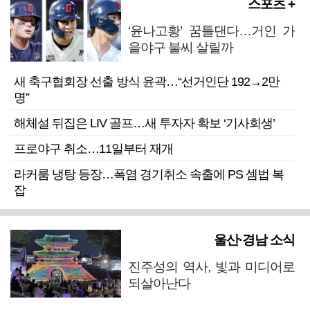
스포츠 +
‘윤나고황’ 꿈틀댄다…거인 가
을야구 불씨 살릴까
새 축구협회장 선출 방식 윤곽…“선거인단 192→2만
명”
해체설 뒤집은 LIV 골프…새 투자자 확보 ‘기사회생’
프로야구 취소…11일부터 재개
라커룸 냉탕 등장…폭염 경기취소 속출에 PS 셈법 복
잡
울산·경남 소식
진주성의 역사, 빛과 미디어로
되살아난다