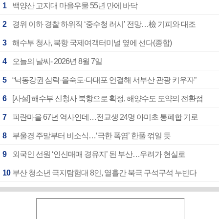
1
백양산 고지대 마을우물 55년 만에 바닥
2
경위 이하 경찰 하위직 ‘중수청 러시’ 전망…檢 기피와 대조
3
해수부 청사, 북항 국제여객터미널 옆에 선다(종합)
4
오늘의 날씨- 2026년 8월 7일
5
“낙동강권 삼락·을숙도·다대포 연결해 서부산 관광 키우자”
6
[사설] 해수부 신청사 북항으로 확정, 해양수도 도약의 전환점
7
피란마을 67년 역사인데…전교생 24명 아미초 통폐합 기로
8
부울경 주말부터 비소식…‘극한 폭염’ 한풀 꺾일 듯
9
외국인 선원 ‘인신매매 경유지’ 된 부산…우려가 현실로
10
부산 청소년 극지탐험대 8인, 열흘간 북극 구석구석 누빈다