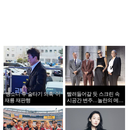
‘뺑소니 후 술타기 의혹’ 이
빨려들어갈 듯 스크린 속
재룡 재판행
시공간 변주…놀란의 메시
지는 ‘전쟁 속죄’