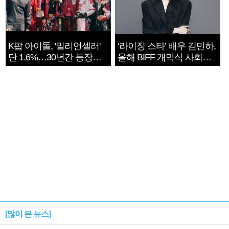
K팝 아이돌, '밀리언셀러'
‘라이징 스타’ 배우 김민하,
단 1.6%…30년간 등장
올해 BIFF 개막식 사회자
1182개팀 전수조사
확정
[많이 본 뉴스]