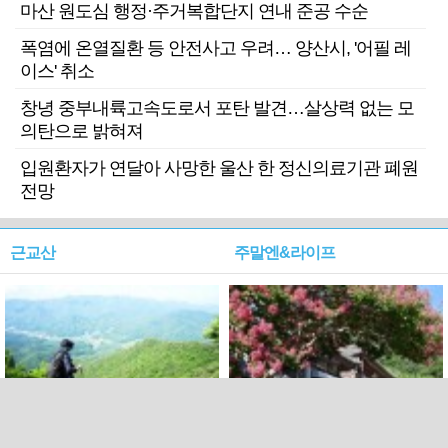
마산 원도심 행정·주거복합단지 연내 준공 수순
폭염에 온열질환 등 안전사고 우려… 양산시, '어필 레
이스' 취소
창녕 중부내륙고속도로서 포탄 발견…살상력 없는 모
의탄으로 밝혀져
입원환자가 연달아 사망한 울산 한 정신의료기관 폐원
전망
근교산
주말엔&라이프
근교산&그너머…상주·문경
폭염보다 더 뜨거워라…100