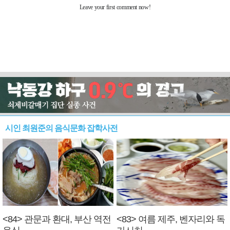
시인 최원준의 음식문화 잡학사전
<84> 관문과 환대, 부산 역전
<83> 여름 제주, 벤자리와 독