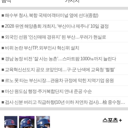
음식
가시치
■ 해수부 청사, 북항 국제여객터미널 옆에 선다(종합)
■ 2028 유엔 해양총회 개최지, ‘부산이냐 제주냐’ 10일 결정
■ 외국인 선원 ‘인신매매 경유지’ 된 부산…우려가 현실로
■ 비위 논란 부산TP, 외부인사 혁신위 설치
■ 경남 농정 비전 ‘잘 사는 농촌’…스마트팜 1000㏊까지 늘린다
■ 교육혁신선도지 공모 코앞인데…구·군 난색에 교육청 ‘쩔쩔’
■ 르노 못 타는 부산시장…관용차 규정에 막힌 지역기업 응원
■ 마산 원도심 행정·주거복합단지 연내 준공 수순
■ 검사 신분 버리고 직급하향(10년 이하 저연차 검사)…檢 중수청행 기피
스포츠 +