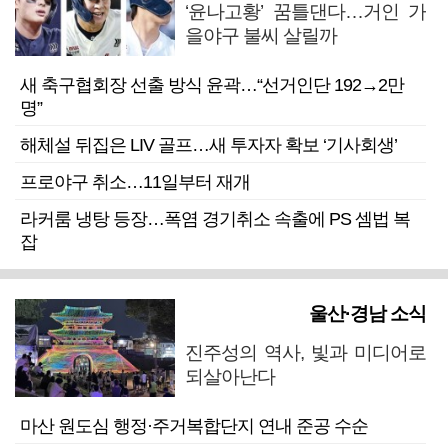
‘윤나고황’ 꿈틀댄다…거인 가
을야구 불씨 살릴까
새 축구협회장 선출 방식 윤곽…“선거인단 192→2만
명”
해체설 뒤집은 LIV 골프…새 투자자 확보 ‘기사회생’
프로야구 취소…11일부터 재개
라커룸 냉탕 등장…폭염 경기취소 속출에 PS 셈법 복
잡
울산·경남 소식
진주성의 역사, 빛과 미디어로
되살아난다
마산 원도심 행정·주거복합단지 연내 준공 수순