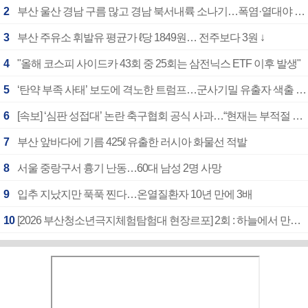
2
부산 울산 경남 구름 많고 경남 북서내륙 소나기…폭염·열대야 계속
3
부산 주유소 휘발유 평균가 ℓ당 1849원… 전주보다 3원 ↓
4
"올해 코스피 사이드카 43회 중 25회는 삼전닉스 ETF 이후 발생"
5
‘탄약 부족 사태’ 보도에 격노한 트럼프…군사기밀 유출자 색출 지시
6
[속보] ‘심판 성접대’ 논란 축구협회 공식 사과…“현재는 부적절 행위 없어”
7
부산 앞바다에 기름 425ℓ 유출한 러시아 화물선 적발
8
서울 중랑구서 흉기 난동…60대 남성 2명 사망
9
입추 지났지만 푹푹 찐다…온열질환자 10년 만에 3배
10
[2026 부산청소년극지체험탐험대 현장르포] 2회 : 하늘에서 만난 얼음의 나라