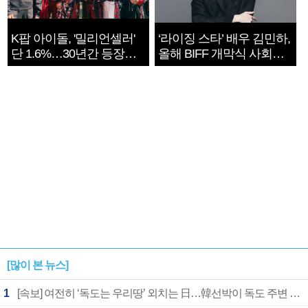
K팝 아이돌, '밀리언셀러'
‘라이징 스타’ 배우 김민하,
단 1.6%…30년간 등장
올해 BIFF 개막식 사회자
1182개팀 전수조사
확정
[많이 본 뉴스]
1
[속보] 여전히 ‘독도는 우리땅’ 외치는 日…韓선박이 독도 주변 해양조사 활동하자 반발