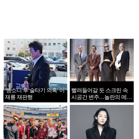
‘뺑소니 후 술타기 의혹’ 이
빨려들어갈 듯 스크린 속
재룡 재판행
시공간 변주…놀란의 메시
지는 ‘전쟁 속죄’