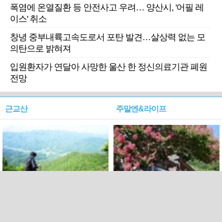
폭염에 온열질환 등 안전사고 우려… 양산시, '어필 레
이스' 취소
창녕 중부내륙고속도로서 포탄 발견…살상력 없는 모
의탄으로 밝혀져
입원환자가 연달아 사망한 울산 한 정신의료기관 폐원
전망
근교산
주말엔&라이프
근교산&그너머…상주·문경
폭염보다 더 뜨거워라…100
청화산~시루봉
일을 붉게 불태울 ‘선비정신’