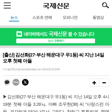
뉴스
스포츠·연예
오피니언
동영상
[출산] 김선화(27·부산 해운대구 우1동) 씨 지난 14일
오후 첫째 아들
디지털콘텐츠팀 inews@kookje.co.kr | 2014.02.16 19:49
▶김선화(27·부산 해운대구 우1동) 씨 지난 14일 오후 4시
19분 첫째 아들 3.28㎏. 아빠 조우현(38) 씨 "사랑스런 아
들, 건강하게 태어나줘서 고맙다. 착하고 튼튼하게, 현명