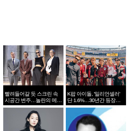
빨려들어갈 듯 스크린 속
K팝 아이돌, '밀리언셀러'
시공간 변주…놀란의 메시
단 1.6%…30년간 등장
지는 ‘전쟁 속죄’
1182개팀 전수조사