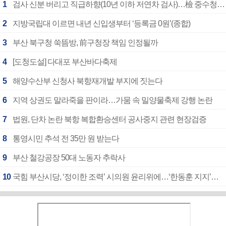
1
검사 신분 버리고 직급하향(10년 이하 저연차 검사)…檢 중수청행 기피
2
지방국립대 이르면 내년 신입생부터 ‘등록금 0원’(종합)
3
부산 북구청 쑥뜸방, 前구청장 책임 인정될까
4
[도청도설] 다대포 부산바다축제
5
해양수산부 신청사 북항재개발 부지에 짓는다
6
지역 상권도 말라죽을 판이라…가뭄 속 밀양물축제 강행 논란
7
법원, 단차 논란 북항 복합환승센터 공사중지 관련 현장검증
8
통영시민 추석 전 35만 원 받는다
9
부산 철강공장 50대 노동자 추락사
10
국힘 부산시당, ‘정이한 조력’ 시의원 윤리위에…‘한동훈 지지’도 신고접수