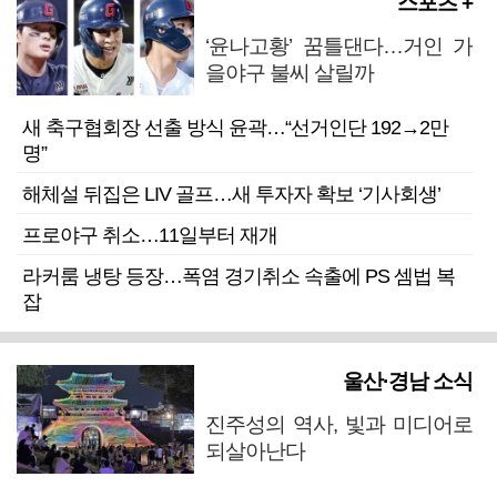
스포츠 +
‘윤나고황’ 꿈틀댄다…거인 가
을야구 불씨 살릴까
새 축구협회장 선출 방식 윤곽…“선거인단 192→2만
명”
해체설 뒤집은 LIV 골프…새 투자자 확보 ‘기사회생’
프로야구 취소…11일부터 재개
라커룸 냉탕 등장…폭염 경기취소 속출에 PS 셈법 복
잡
울산·경남 소식
진주성의 역사, 빛과 미디어로
되살아난다