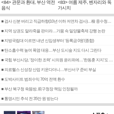
<84> 관문과 환대, 부산 역전
<83> 여름 제주, 벤자리와 독
음식
가시치
■ 검사 신분 버리고 직급하향(10년 이하 저연차 검사)…檢 중수청행 기피
■ 지역 상권도 말라죽을 판이라…가뭄 속 밀양물축제 강행 논란
■ 지방국립대 이르면 내년 신입생부터 ‘등록금 0원’(종합)
■ 탄소흡수력 높여 폭염 대응…부산 도시숲 지도 다시 그린다
■ 국힘 부산시당, ‘정이한 조력’ 시의원 윤리위에…‘한동훈 지지’도 신고접수
■ 의료헬스 신성장 산업 키운다더니…부산서구 준비 부실
■ 도박사이트 범죄수익 70억 전액 환수
■ 부산 북구청 쑥뜸방, 前구청장 책임 인정될까
■ 통영시민 추석 전 35만 원 받는다