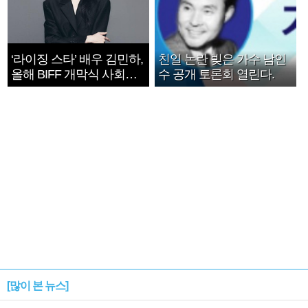
‘라이징 스타’ 배우 김민하,
친일 논란 빚은 가수 남인
올해 BIFF 개막식 사회자
수 공개 토론회 열린다.
확정
[많이 본 뉴스]